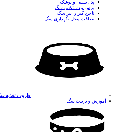
پد ، سینی و پوشک
برس و دستکش سگ
ناخن گیر و انبر سگ
نظافت محل نگهداری سگ
ظروف تغذیه س
آموزش و تربیت سگ