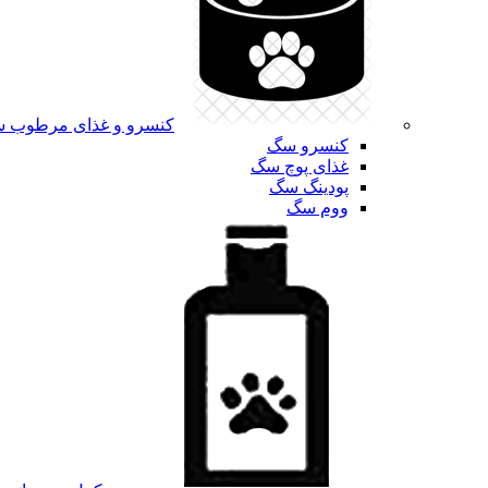
کنسرو و غذای مرطوب 
کنسرو سگ
غذای پوچ سگ
پودینگ سگ
ووم سگ