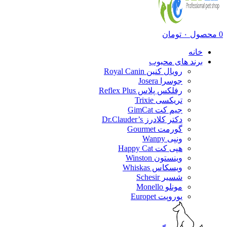
0
محصول
۰
تومان
خانه
برند های محبوب
رویال کنین Royal Canin
جوسرا Josera
رفلکس پلاس Reflex Plus
تریکسی Trixie
جیم کت GimCat
دکتر کلادرز Dr.Clauder’s
گورمت Gourmet
ونپی Wanpy
هپی کت Happy Cat
وینستون Winston
ویسکاس Whiskas
شسیر Schesir
مونلو Monello
یوروپت Europet