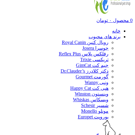
0
محصول
۰
تومان
خانه
برند های محبوب
رویال کنین Royal Canin
جوسرا Josera
رفلکس پلاس Reflex Plus
تریکسی Trixie
جیم کت GimCat
دکتر کلادرز Dr.Clauder’s
گورمت Gourmet
ونپی Wanpy
هپی کت Happy Cat
وینستون Winston
ویسکاس Whiskas
شسیر Schesir
مونلو Monello
یوروپت Europet