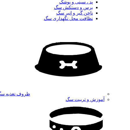
پد ، سینی و پوشک
برس و دستکش سگ
ناخن گیر و انبر سگ
نظافت محل نگهداری سگ
ظروف تغذیه س
آموزش و تربیت سگ