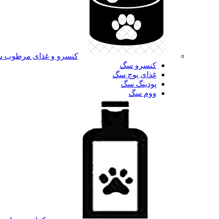
کنسرو و غذای مرطوب 
کنسرو سگ
غذای پوچ سگ
پودینگ سگ
ووم سگ