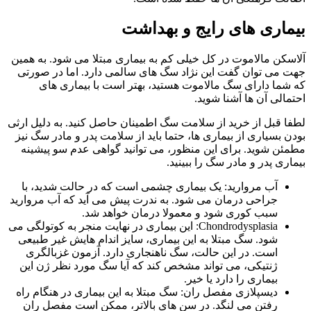
بیماری های رایج و بهداشت
آلاسکن مالاموت در کل خیلی کم به بیماری مبتلا می شود. به همین
جهت می توان گفت این نژاد سگ های سالمی دارد. اما در صورتی
که شما دارای سگ مالاموت هستید، بهتر است با بیماری های
احتمالی آن ها آشنا شوید.
لطفا قبل از خرید از سلامت سگ اطمینان حاصل کنید. به دلیل ارثی
بودن بسیاری از بیماری ها، حتما باید از سلامت پدر و مادر سگ نیز
مطمئن شوید. برای این منظور، می توانید گواهی عدم سو پیشینه
بیماری پدر و مادر سگ را ببینید.
آب مروارید: یک بیماری چشمی است که در حالت شدید، با
جراحی درمان می شود. به ندرت پیش می آید که آب مروارید
سبب کوری شود و معمولا درمان خواهد شد.
Chondrodysplasia
: این بیماری در نهایت منجر به کوتولگی می
شود. سگ مبتلا به این بیماری، سایز اندام هایش غیر طبیعی
است. در این حالت، سگ ناهنجاری دارد. آزمون غزبالگری
ژنتیکی، می تواند مشخص کند که آیا سگ مورد نظر ژن این
بیماری را دارد یا خیر.
دیسپلازی مفصل ران: سگ مبتلا به این بیماری در هنگام راه
رفتن می لنگد. در سن های بالاتر، ممکن است مفصل ران