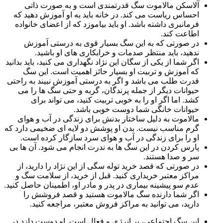
آلاسکن مالاموت سگ قدرتمندی است و به صورت ذاتی
احساس ریاست می کند. در خانه باید به او آموزش دهید که
فرمانبری داشته باشد. او باید بیاموزد که از اعضای خانواده
اطاعت کند.
در صورتی که به این سگ بسیار قوی به درستی آموزش
ندهید، باید منتظر صدمات و خرابکاری های او باشید.
اگر شما از یکی از سگان این نژاد نگهداری می کنید، باید بدانید
که آموزش و تربیت او بسیار حائز اهمیت است. این سگ
قدرت طلب می باشد و اگر به درستی آموزش نبیند به راحتی
حیوانات دیگر از جمله پرندگان، گربه و حتی سگ ها را می
کشد. اما اگر او را به خوبی تربیت کنید، می تواند برای
حیوانات خانگی شما دوست خوبی باشد.
مالاموت به دلیل ساختار بدنش برای زندگی در آب و هوای
گرم مناسب نیست. بدن او پوشش دو لایه ای ضخیمی دارد که
او را برای زندگی در آب و هوای سرد سازگار کرده است.
پارس کردن در این سگ ها به ندرت انجام می شود. آن ها بی
سر و صدا هستند.
در صورتی که قصد خرید توله سگی از این نژاد را دارید، از
مراکز معتبر خریداری کنید. قبل از خرید، از سلامت سگ و
عدم سو پیشینه بیماری در پدر و مادر او، اطمینان حاصل کنید.
اگر شما دارنده سگ مالاموت هستید و قصد فروشش را
دارید، می توانید به مراکز فروش معتبر، مراجعه کنید.
این سگ اجتماعی، پر انرژی و فعال است. او دوست دازد در