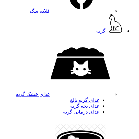
قلاده سگ
گربه
غذای خشک گربه
غذای گربه بالغ
غذای بچه گربه
غذای درمانی گربه