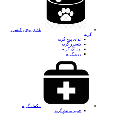
غذای پوچ و کنسرو
گربه
غذای پوچ گربه
کنسرو گربه
پودینگ گربه
ووم گربه
مکمل گربه
خمیر مالت گربه