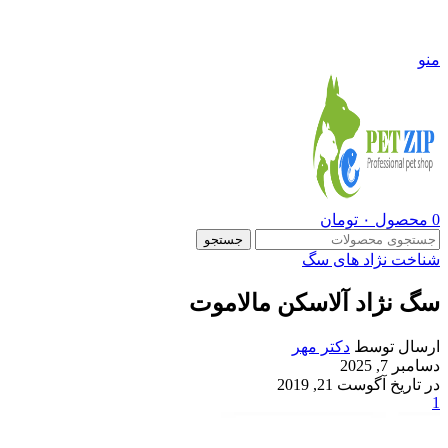
09108290600
منو
0
محصول
۰
تومان
جستجو
شناخت نژاد های سگ
سگ نژاد آلاسکن مالاموت
ارسال توسط
دکتر مهر
دسامبر 7, 2025
در تاریخ آگوست 21, 2019
1