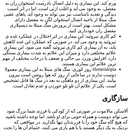
ورم کند. این بیماری به دلیل اتصال نادرست استخوان ران به
مفصل، به وجود می آید و اغلب ارثی است. اما در اثر آسیب
دیدگی و تغذیه نامناسب نیز می تواند به وجود آید. پاهای عقبی
سگ مبتلا از ناحیه اتصال استخوان لگن به مفصل دارای
مشکل است. بهتر است از پرورش سگ مبتلا به دیسپلازی
مفصل ران خودداری کنید.
کم کاری تیروئید: این بیماری در اثر اختلال در عملکرد غده ی
تیروئید به وجود می آید. در صورتی که عملکرد این غده کاهش
یابد، به آن بیماری کم کاری تیروئید گفته می شود. این بیماری
علائم مختلفی دارد و میزان این علائم به شدت بیماری بستگی
دارد. افزایش وزن، بی حالی و ضعف با درجات مختلف از مهم
ترین علائم این بیماری هستند.
Hemeralopia
روز کوری: سگ های مبتلا به این بیماری معمولا
دوست ندارند در ساعاتی از روز که هوا روشن است بیرون
بیایند. این بیماری از دو ماهگی به بعد در سگ ها قابل تشخیص
است. یکی از علائم آن تلو تلو خوردن و عدم تعادل است.
سازگاری
آلاسکن مالاموت در صورتی که از کودکی با فرزند شما بزرگ شود
می تواند دوست و همراه خوبی برای او باشد. اما توجه داشته باشید
که هیچ گاه سگ خود را با فرزندتان تنها نگذارید. در مواقعی که
نزدیک به یک دیگر هستند یا با هم بازی می کنند، حتمام آن ها را تحت