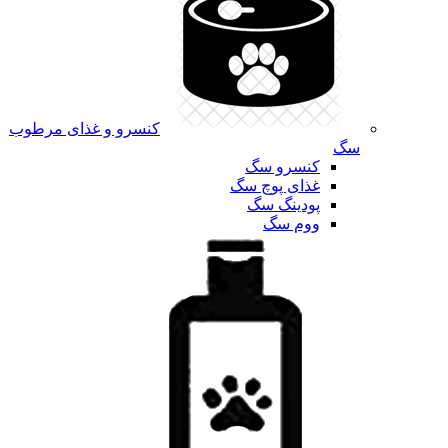
کنسرو و غذای مرطوب
سگ
کنسرو سگ
غذای پوچ سگ
پودینگ سگ
ووم سگ