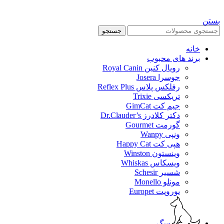
بستن
جستجو
خانه
برند های محبوب
رویال کنین Royal Canin
جوسرا Josera
رفلکس پلاس Reflex Plus
تریکسی Trixie
جیم کت GimCat
دکتر کلادرز Dr.Clauder’s
گورمت Gourmet
ونپی Wanpy
هپی کت Happy Cat
وینستون Winston
ویسکاس Whiskas
شسیر Schesir
مونلو Monello
یوروپت Europet
سگ