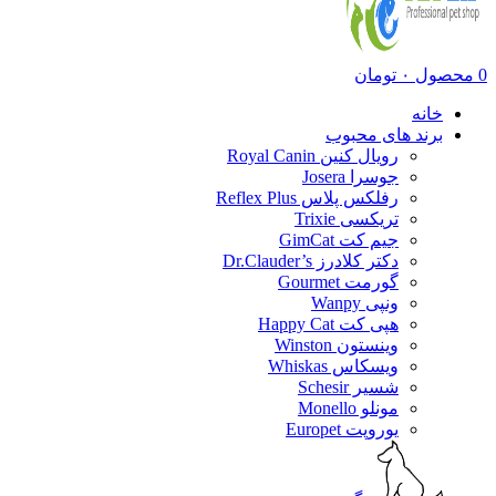
0
محصول
۰
تومان
خانه
برند های محبوب
رویال کنین Royal Canin
جوسرا Josera
رفلکس پلاس Reflex Plus
تریکسی Trixie
جیم کت GimCat
دکتر کلادرز Dr.Clauder’s
گورمت Gourmet
ونپی Wanpy
هپی کت Happy Cat
وینستون Winston
ویسکاس Whiskas
شسیر Schesir
مونلو Monello
یوروپت Europet