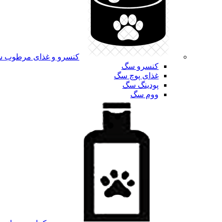
کنسرو و غذای مرطوب 
کنسرو سگ
غذای پوچ سگ
پودینگ سگ
ووم سگ