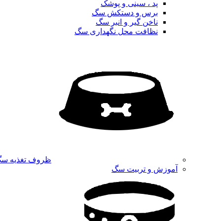
پد ، سینی و پوشک
برس و دستکش سگ
ناخن گیر و انبر سگ
نظافت محل نگهداری سگ
ظروف تغذیه س
آموزش و تربیت سگ