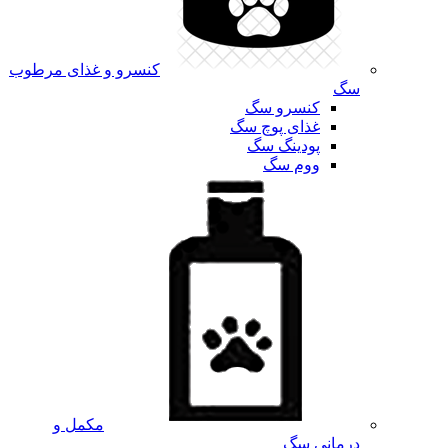
کنسرو و غذای مرطوب
سگ
کنسرو سگ
غذای پوچ سگ
پودینگ سگ
ووم سگ
مکمل و
درمانی سگ