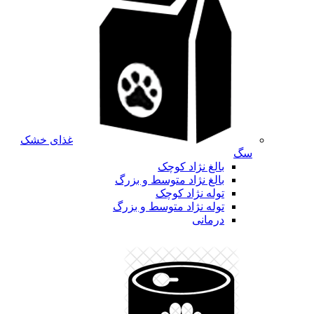
غذای خشک
سگ
بالغ نژاد کوچک
بالغ نژاد متوسط و بزرگ
توله نژاد کوچک
توله نژاد متوسط و بزرگ
درمانی