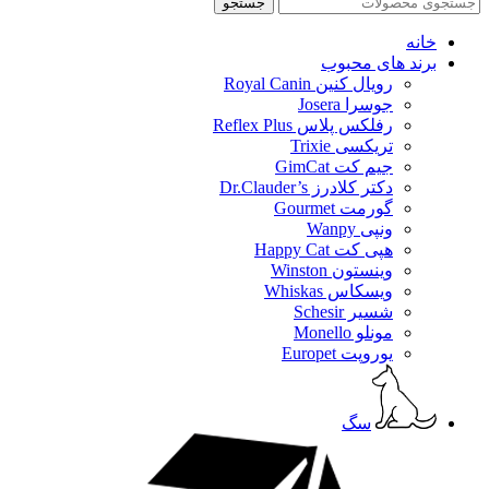
جستجو
خانه
برند های محبوب
رویال کنین Royal Canin
جوسرا Josera
رفلکس پلاس Reflex Plus
تریکسی Trixie
جیم کت GimCat
دکتر کلادرز Dr.Clauder’s
گورمت Gourmet
ونپی Wanpy
هپی کت Happy Cat
وینستون Winston
ویسکاس Whiskas
شسیر Schesir
مونلو Monello
یوروپت Europet
سگ