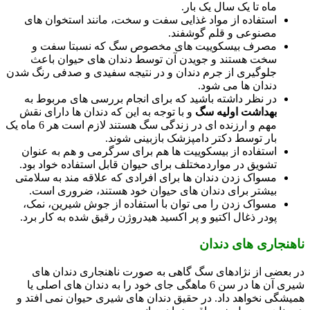
ماه تا یک سال یک بار.
استفاده از مواد غذایی سفت و سخت، مانند استخوان های
مصنوعی و قلم گوشفند.
مصرف بیسکوییت های مخصوص سگ که نسبتا سفت و
سخت هستند و جویدن آن توسط دندان های حیوان باعث
جلوگیری از جرم دندان و در نتیجه سفیدی و صدفی رنگ شدن
دندان ها می شود.
در نظر داشته باشید که برای انجام بررسی های مربوط به
بهداشت اولیه سگ
و با توجه به این که دندان ها دارای نقش
مهم و ارزنده ای در زندگی سگ هستند لازم است هر 6 ماه یک
بار توسط دکتر دامپزشک بازبینی شوند.
استفاده از بیسکوییت ها هم برای سرگرمی و هم به عنوان
تشویق در مواردمختلف برای حیوان قابل استفاده خواد بود.
مسواک زدن دندان ها برای افرادی که علاقه مند به سلامتی
بیشتر برای دندان های حیوان خود هستند، ضروری است.
مسواک زدن را می توان با استفاده از جوش شیرین، نمک،
پودر ذغال اکتیو و پر اکسید هیدروژن رقیق شده به کار برد.
ناهنجاری های دندان
در بعضی از نژادهای سگ گاهی به صورت ناهنجاری دندان های
شیری آن ها در سن 6 ماهگی جای خود را به دندان های اصلی یا
همیشگی نخواهد داد. در حقیق دندان های شیری حیوان نمی افتد و