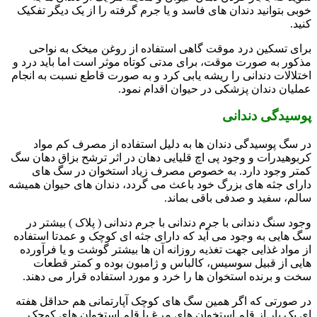
خوبی بتوانید دندان های فاسد و یا جرم گرفته را از یک دیگر تفکیک
کنید.
برای تسکین درد موقت گاهی استفاده از روغن میخک به نواحی
مذکور به صورت موقت، برای مدتی کوتاه موثر است اما باید درد و
اختلالات دندانی را ریشه یابی کرد و به صورت قاطع نسبت به انجام
عملیان دندان پزشکی در حیوان اقدام نمود.
پوسیدگی دندانی
در سگ پوسیدگی دندان ها به دلیل استفاده از مصرف کم مواد
کربوهیدرات و وجود پی اچ قلیایی دهان در اثر ترشح بزاق دهان سگ
کمتر وجود دارد. به خصوص مصرف زیاد استخوان در سگ های
دارای جثه های بزرگ خود باعث می گردد، دندان های حیوان همیشه
سالم، سفید و صدفی باقی بماند.
وجود سنگ دندانی با جرم دندانی با جرم دندانی ( پلاک ) بیشتر در
سگ هایی به وجود می آید که دارای جثه ای کوچک و عمدتا استفاده
از مواد غذایی جهت تغذیه روزانه آن ها بیشتر گوشت و یا فرآورده
هایی از قبیل سوسیس، کالباس و ژامبون بوده و کمتر قطعات
سخت و برنده استخوان ها را خرد و مورد استفاده قرار می دهند.
در صورتی که اگر همین سگ های کوچک آپارتمانی هم حداقل هفته
ای یک بار از قلم استخوان های مرغ یا قلم استخوان های کوچک