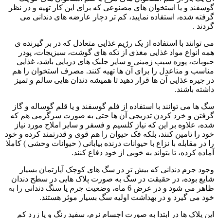
گوسفند و یا استخوان های مصنوعی که برای این کار تهیه و در نظر
گرفته شده، استفاده نمایید، کم تر دچار عارضه های دندانی می
گردند .
می توانند با استفاده از یک رژیم غذایی متعادل که در بر گیرنده ی
همه انواع مواد غذایی مغذی از تکه های گوشت، سبزیجات، پودر
حبوبات، پوره سیب زمینی و سایر جلبک های دریایی باشد، غذایی
مناسب و متاعدل را برای آن ها تهیه کنند. مصرف استخوان را هم
در جیره غذایی آن ها قرار دهید تا همیشه دندان هایی سالم و تمیز
داشته باشند.
سگ ها می توانند با استفاده از فلم گوسفند و یا قلم گوساله و گاز
گرفتن و خرد کردن تدریجی آن ها حتی به صورت سرگرمی هم که
شده، علاوه بر این که نیاز کلسیم و فسفر و سایر املاح مورد نیاز
خود را تامین کنند، بلکه فک حیوان را هم قوی و قدرتمند کرده و خود
را در مقابله با نزاع با حیوانات درنده بیابانی ( حیوانات وحشی ) کاملا
آماده کرده، تا بتواند به خوبی از خود دفاع کنند.
وجود جرم دندانی که بیش تر در سگ های کوچک آپارتمان بسیار
شایع بوده، در حقیقت در سگ به صورت پلاک هایی در سطح دندان
ظاهر می شود و در عرض 6 ماه، وضعیت جرم یا سنگ دندانی را به
خود می گیرد و در بهداشت اولیه سگ بسیار موثر هستند.
این پلاک ها در ابتدا به صورت اجسام نرم، سفید رنگ و یا زرد کم