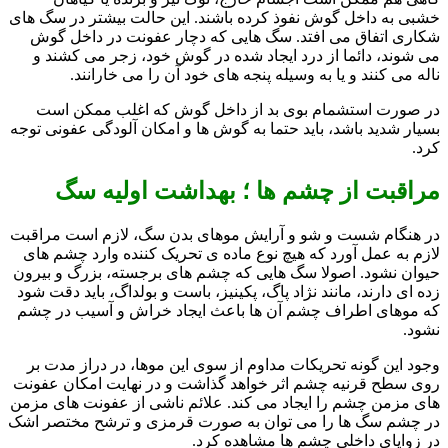
خشبی به داخل گوش نفوذ کرده باشند. این حالت بیشتر در سگ های
شکاری اتفاق می افتد. سگ هایی که دچار عفونت در داخل گوش
می شوند، دائما از درد ایجاد شده در گوش خود، زجر می کشند و
ناله می کنند و یا به وسیله پنجه های خود آن را می خارانند.
در صورت استشمام بوی بد از داخل گوش که اغلب ممکن است
بسیار شدید باشد، باید حتما به گوش ها و امکان آلودگی عفونی توجه
کرد.
مراقبت از چشم ها ؛
بهداشت اولیه سگ
در هنگام شست و شو و آرایش موهای بدن سگ، لازم است مراقبت
لازم به عمل آورد که هیچ نوع ماده ی تحریک کننده وارد چشم های
حیوان نشود. اصولا سگ هایی که چشم های برجسته، بزرگ و بیرون
زده ای دارند، مانند نژاد پاگ، پکینیز، باست و بولداگ، باید دقت شود
که موهای اطراف چشم آن ها باعث ایجاد خراش و آسیب در چشم
نشود.
وجود این گونه تحریکات مداوم از سوی این موها، در دراز مدت بر
روی سطح قرنیه چشم اثر خواهد گذاشت و در نهایت امکان عفونت
های مزمن چشم را ایجاد می کند. علائم ناشی از عفونت های مزمن
در چشم سگ ها را می توان به صورت قرمزی و ترشح مختصر اشک
در زوایای داخلی چشم ها مشاهده کرد.