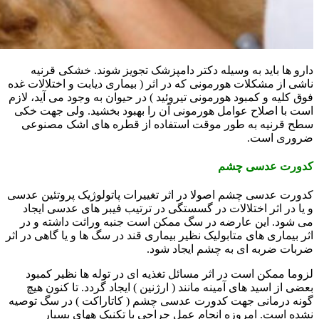
دارو ها باید به وسیله دکتر دامپزشک تجویز شوند. خشکی قرنیه
ناشی از مشکلات هورمونی که در اثر ( بیماری دیابت و اختلالات غده
فوق کلیه و کمبود هورمونی تیروئید ) در حیوان به وجود می آید، لازم
است با اصلاح عوامل هورمونی آن را بهبود بخشید. ولی جهت خکی
سطح قرنیه به طور موقت استفاده از قطره های اشک مصنوعی
ضروری است.
کدورت عدسی چشم
کدورت عدسی چشم اصولا در اثر تغییرات پاتولوژیک پروتئین عدسی
و یا در اثر اختلالات در گسستگی در ترتیب فیبر های عدسی ایجاد
می شود. این عارضه در سگ ممکن است جنبه وراثت داشته و در
اثر بیماری های متابولیک نظیر بیماری قند در سگ ها و یا گاهی در اثر
ضربات ضربه ای به چشم ایجاد شود.
لزوما ممکن است در اثر مسائل تغذیه ای در توله ها نظیر کمبود
بعضی از اسید های آمینه مانند ( ارژنین ) ایجاد گردد. تا کنون هیچ
گونه درمانی جهت کدورت عدسی چشم ( کاتاراکت ) در سگ توصیه
نشده است. امروزه انجام عمل جراحی با تکنیک ههای بسیار