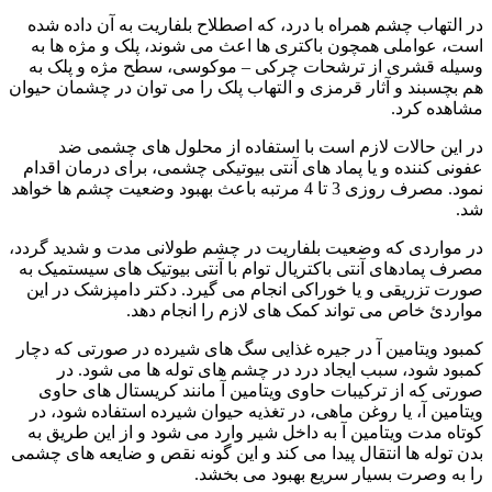
در التهاب چشم همراه با درد، که اصطلاح بلفاریت به آن داده شده
است، عواملی همچون باکتری ها اعث می شوند، پلک و مژه ها به
وسیله قشری از ترشحات چرکی – موکوسی، سطح مژه و پلک به
هم بچسبند و آثار قرمزی و التهاب پلک را می توان در چشمان حیوان
مشاهده کرد.
در این حالات لازم است با استفاده از محلول های چشمی ضد
عفونی کننده و یا پماد های آنتی بیوتیکی چشمی، برای درمان اقدام
نمود. مصرف روزی 3 تا 4 مرتبه باعث بهبود وضعیت چشم ها خواهد
شد.
در مواردی که وضعیت بلفاریت در چشم طولانی مدت و شدید گردد،
مصرف پمادهای آنتی باکتریال توام با آنتی بیوتیک های سیستمیک به
صورت تزریقی و یا خوراکی انجام می گیرد. دکتر دامپزشک در این
مواردئ خاص می تواند کمک های لازم را انجام دهد.
کمبود ویتامین آ در جیره غذایی سگ های شیرده در صورتی که دچار
کمبود شود، سبب ایجاد درد در چشم های توله ها می شود. در
صورتی که از ترکیبات حاوی ویتامین آ مانند کریستال های حاوی
ویتامین آ، یا روغن ماهی، در تغذیه حیوان شیرده استفاده شود، در
کوتاه مدت ویتامین آ به داخل شیر وارد می شود و از این طریق به
بدن توله ها انتقال پیدا می کند و این گونه نقص و ضایعه های چشمی
را به وصرت بسیار سریع بهبود می بخشد.