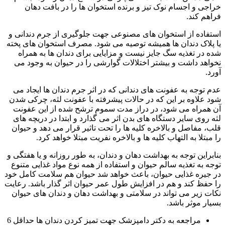
خراجی و اجسام نوک تیز و برنده استخوان ها را در بافت دهان
فراهم کند.
استفاده از استخوان های مصنوعی جهت جلوگیری از جرم دندانی و
یا پلاک دندان ها همیشه توصیه می شود. مصرف استخوان های پخته
شده در تغذیه سگ جایز نیست و مزایایی برای دندان ها به همراه
نخواهد داشت و بیشتر اختلالات گوارشی را در حیوان به وجود می
آورد.
عدم توجه به عفونت های دندانی که در اثر جرم دندان ها ایجاد می
شود علاوه بر این که در حالات پیشرفته با عفونت لثه، چرکی شدن
آن همراه می شود، در دراز مدت سموم ترشح شده از این عفونت
لثه روی سایر دستگاه های بدن اثر می گذارد و ابتدا در دریچه های
قلب، مفاصل و بالاخره کلیه ها را تحت تاثیر قرار می دهد و حیوان
را مبتلا به التهاب کلیه ها و بالاخره نفریت مبتلا خواهد کرد.
بنابراین توجه به بهداشت دهان و دندان، به طور روزانه و یا هفتگی و
توجه به تغذیه سالم حیوان و استفاده از همه نوع مواد غذایی متنوع
در جیره غذایی حیوان، باعث خواهد شد حیوان هم سلامت کامل خود
را حفظ کند و هم در افزایش طول عمر حیوان اثر گذار باشد. رعایت
نکات زیر می تواند در سلامتی و بهداشت دهان و دندان های حیوان
بسیار موثر باشد.
مراجعه به دکتر دامپزشک جهت تمیز کردن دندان ها حداقل 6