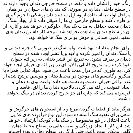
رنگ، خود را نشان داده و فقط در سطح خارجی دندان وجود دارند نه
در سطح داخلی دندان، در صورتی که دندان های حیوان را در همان
مراحل اولیه با استفاده از وسایل ساده دندان پزشکی با جرم گیری
بر طرف کنند و سطح خارجی آن ها را صیقل داده تا از ایجاد سنگ
دندان مجدد، حداقل به مدت یک سال جلوگیری خواهد شد و آثاری از
آن در سطح دندان مشاهده نخواهد شد. نتیجه کار داشتن دندان های
سفید، تمیز، صدفی و خوش بو برای سگ ها خواهد بود.
برای انجام معاینات بهداشت اولیه سگ در صورتی که جرم دندانی و
یا سنگ دندان را تمیز نکرده و لایه و یا قشر ایجاد شده در سطح
دندان بر طرف نشود، به تدریج این قشر دندانی به زیر لثه حیوان
نفوذ کرده و به تدریج کانالی یا لایه ای در زیر لثه ی حیوان ایجاد خواد
کرد، به طوری که در دراز مدت باعث می شود، مواد غذایی همراه با
میکرو ارگانیسم های موجود در محیط دهان و موسین ترشح شده از
غدد بزاقی حیوان، دست به دست هم داده، باعث بوی بد دهان و
ایجاد عفونت در لثه می گردد. بالاخره دندان ها را لق، فاسد و
فرسوده می کند که چاره ای جز خارج کردن دندان در سگ نخواهد
داشت.
هرگز نباید از قطعات گردن مرغ و یا از استخوان های خرگوش و
ماهی برای تغذیه سگ استفاده نمود، این نوع فرآورده های غذایی
باعث اختلال در بلع مخصوصا در سگ های کوچک آپارتمانی خواهد
شد. این کار با ایجاد آزردگی و آسیب هایی در سطح مخاط دهان
گاهی ممکن است باعث حتی پارگی در سطح دهان و نفوذ اجسام