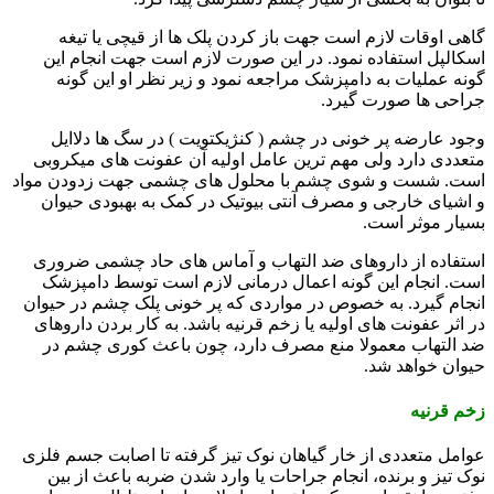
گاهی اوقات لازم است جهت باز کردن پلک ها از قیچی یا تیغه
اسکالپل استفاده نمود. در این صورت لازم است جهت انجام این
گونه عملیات به دامپزشک مراجعه نمود و زیر نظر او این گونه
جراحی ها صورت گیرد.
وجود عارضه پر خونی در چشم ( کنژیکتویت ) در سگ ها دلاایل
متعددی دارد ولی مهم ترین عامل اولیه آن عفونت های میکروبی
است. شست و شوی چشم با محلول های چشمی جهت زدودن مواد
و اشیای خارجی و مصرف آنتی بیوتیک در کمک به بهبودی حیوان
بسیار موثر است.
استفاده از داروهای ضد التهاب و آماس های حاد چشمی ضروری
است. انجام این گونه اعمال درمانی لازم است توسط دامپزشک
انجام گیرد. به خصوص در مواردی که پر خونی پلک چشم در حیوان
در اثر عفونت های اولیه یا زخم قرنیه باشد. به کار بردن داروهای
ضد التهاب معمولا منع مصرف دارد، چون باعث کوری چشم در
حیوان خواهد شد.
زخم قرنیه
عوامل متعددی از خار گیاهان نوک تیز گرفته تا اصابت جسم فلزی
نوک تیز و برنده، انجام جراحات یا وارد شدن ضربه باعث از بین