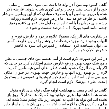
گاهی کمبود ویتامین آ در توله ها باعث می شود، بخشی از بینایی
خود را از دست دهند و دچار نوعی کوری شبانه شوند. عارضه ذکر
شده با تزریق ویتامین آ و یا مصرف موادی که از این ویتامین سرشار
باشند، بر طرف خواهد شد. اما در هر صورت لازم است روزانه
چشم های حیوان را با استفاده از محلول ضد عفونی کننده رقیق
چشم مانند اسید بوریک 1 تا 2 درصد شست و شو داد.
در بلفاریت های آلرژیک، معمولا علاوه بر درد و خارش، تورم و
التهاب وجود دارد. وجود ترشحات در چشم را در این عارضه کمتر
می توان مشاهده کرد. استفاده از کمپرس آب سرد به کاهش
خاغرش کمک خواهد کرد.
در غیر این صورت لازم است از آنتی هیستامین های چشمی با نظر
دامپزشک جهت بهبود و رفع خارش چشم استفاده کرد. در حالی که
اگر بلفاریت آلرژیک شدید باشد، قطره های آنتی هیستامین کفایت
لازم را در بهبود روند التهاب و خارش جهت بهبودی در حیوان امکان
پذیر می سازد. استفاده از کورتیکوستروئیدهای عمومی ( سیستمیک
) تحت نظر دامپزشک لازم است انجام گیرد.
گاهی در انجام معینات
بهداشت اولیه سگ
، توله های تازه متولد
شده، شما شاهد توله هایی خواهید بود که پلک ها بعد از 15 روز باز
نشده اند. این توله ها اغلب به عفونت زیر پلک چشم مبتلا شده اند.
برای باز کردن پلک ها لازم است ابتدا به آرامی پلک ها را ماساژ داده
تا بتوان به بخشی از شیار چشم دسترسی پیدا کرد.