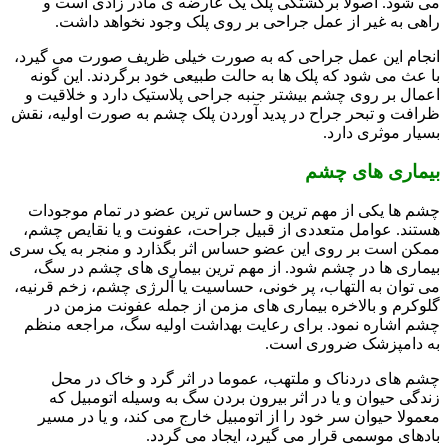
می شود. اصولا برگشتگی پلک یک عارضه ی مادر زادی است و
راهی به غیر از عمل جراحی بر روی پلک وجود نخواهد داشت.
انجام این عمل جراحی که به صورت خیلی ظریف صورت می گیرد،
با عث می شود که پلک ها به حالت طبیعی خود برگردند. این گونه
اعمال بر روی چشم بیشتر جنبه جراحی پلاستیک دارد و خلاقیت و
ظرافت و تبحر جراح در پدید آوردن پلک چشم به صورت اولیه، نقش
بسیار موثری دارد.
بیماری های چشم
چشم ها یکی از مهم ترین و حساس ترین عضو در تمام موجودات
هستند. عوامل متعددی از قبیل جراحت، عفونت و یا نقایص چشم،
ممکن است بر روی این عضو حساس اثر بگذارد و منجر به یک سری
بیماری ها در چشم شود. از مهم ترین بیماری های چشم در سگ،
می توان به التهاب، پر خونی، حساسیت یا آلرژی چشم، زخم قرنیه،
گلوکرم و بالاخره بیماری های مزمن از جمله عفونت مزمن در
چشم اشاره نمود. برای رعایت بهداشت اولیه سگ، مراجعه منظم
به دامپزشک ضروری است.
چشم های دردناک و ملتهب، عموما در اثر گرد و خاک در محل
زندگی حیوان و یا در اثر بیرون بردن سگ به وسیله اتومبیل که
معمولا حیوان سر خود را از اتومبیل خارج می کند، و یا در مسیر
بادهای موسمی قرار می گیرد، ایجاد می گردد.