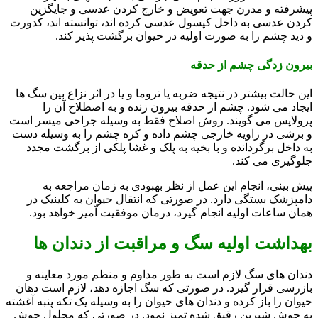
پیشرفته و مدرن جهت تعویض و خارج کردن عدسی و جایگزین
کردن عدسی به داخل کپسول عدسی کرده اند، توانسته اند، کدورت
و دید چشم را به صورت اولیه در حیوان برگشت پذیر کند.
بیرون زدگی چشم از حدقه
این حالت بیشتر در نتیجه ضربه یا تروما و یا در اثر نزاع بین سگ ها
ایجاد می شود. چشم از حدقه بیرون زنده و به اصطلاح آن را
پرولاپس می گویند. روش اصلاح فقط به وسیله جراحی میسر است
و برشی در زاویه خارجی چشم داده و کره چشم را به وسیله دست
به داخل برگردانده و با بخیه به پلک و غشا پلکی از برگشت مجدد
جلوگیری می کند.
پیش بینی، انجام این عمل از نظر بهبودی به زمان مراجعه به
دامپزشک بستگی دارد. در صورتی که انتقال حیوان به کلینیک در
همان ساعات اولیه انجام گیرد، درمان موفقیت آمیز خواهد بود.
بهداشت اولیه سگ
و مراقبت از دندان ها
دندان های سگ لازم است به طور مداوم و منظم مورد معاینه و
بازرسی قرار گیرد. در صورتی که سگ اجازه دهد، لازم است دهان
حیوان را باز کرده و دندان های حیوان را به وسیله یک تکه پنبه آغشته
به جوش شیرین رقیق شده تمیز نمود. در صورتی که محلول جوش