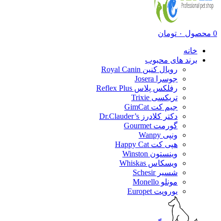
0
محصول
۰
تومان
خانه
برند های محبوب
رویال کنین Royal Canin
جوسرا Josera
رفلکس پلاس Reflex Plus
تریکسی Trixie
جیم کت GimCat
دکتر کلادرز Dr.Clauder’s
گورمت Gourmet
ونپی Wanpy
هپی کت Happy Cat
وینستون Winston
ویسکاس Whiskas
شسیر Schesir
مونلو Monello
یوروپت Europet