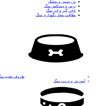
پد ، سینی و پوشک
برس و دستکش سگ
ناخن گیر و انبر سگ
نظافت محل نگهداری سگ
ظروف تغذیه س
آموزش و تربیت سگ