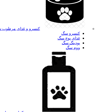
کنسرو و غذای مرطوب 
کنسرو سگ
غذای پوچ سگ
پودینگ سگ
ووم سگ