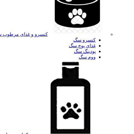
کنسرو و غذای مرطوب 
کنسرو سگ
غذای پوچ سگ
پودینگ سگ
ووم سگ