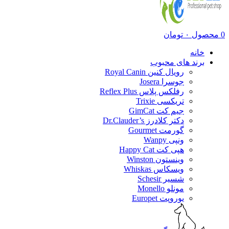
0
محصول
۰
تومان
خانه
برند های محبوب
رویال کنین Royal Canin
جوسرا Josera
رفلکس پلاس Reflex Plus
تریکسی Trixie
جیم کت GimCat
دکتر کلادرز Dr.Clauder’s
گورمت Gourmet
ونپی Wanpy
هپی کت Happy Cat
وینستون Winston
ویسکاس Whiskas
شسیر Schesir
مونلو Monello
یوروپت Europet