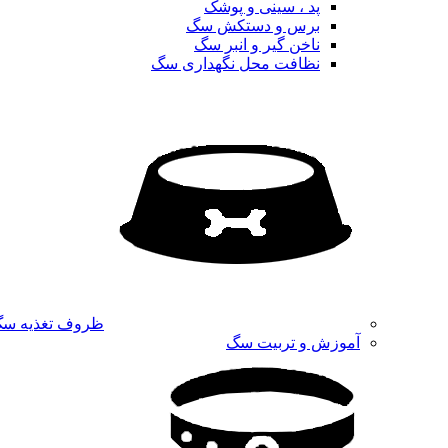
پد ، سینی و پوشک
برس و دستکش سگ
ناخن گیر و انبر سگ
نظافت محل نگهداری سگ
ظروف تغذیه س
آموزش و تربیت سگ