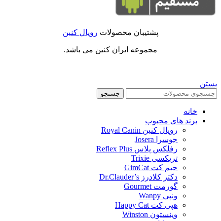
پشتیبان محصولات
رویال کنین
مجموعه ایران کنین می باشد.
بستن
جستجو
خانه
برند های محبوب
رویال کنین Royal Canin
جوسرا Josera
رفلکس پلاس Reflex Plus
تریکسی Trixie
جیم کت GimCat
دکتر کلادرز Dr.Clauder’s
گورمت Gourmet
ونپی Wanpy
هپی کت Happy Cat
وینستون Winston