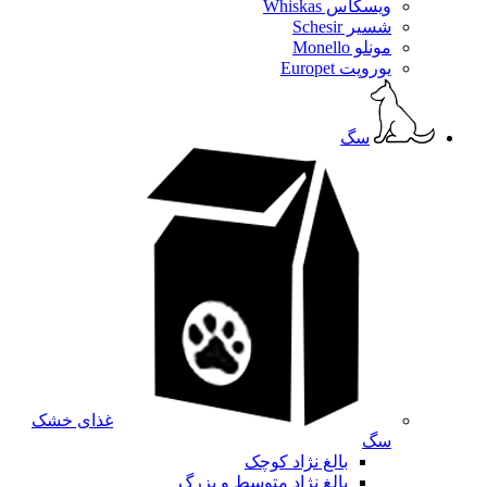
ویسکاس Whiskas
شسیر Schesir
مونلو Monello
یوروپت Europet
سگ
غذای خشک
سگ
بالغ نژاد کوچک
بالغ نژاد متوسط و بزرگ