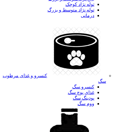
توله نژاد کوچک
توله نژاد متوسط و بزرگ
درمانی
کنسرو و غذای مرطوب
سگ
کنسرو سگ
غذای پوچ سگ
پودینگ سگ
ووم سگ