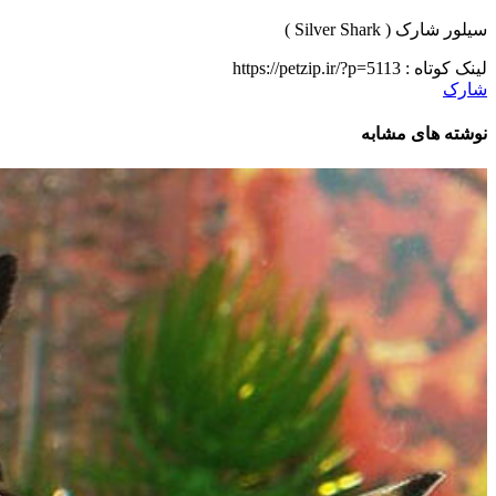
سیلور شارک ( Silver Shark )
لینک کوتاه :
https://petzip.ir/?p=5113
شارک
نوشته های مشابه