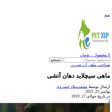
09108290600
منو
0
محصول
۰
تومان
جستجو
شناخت ماهی آب شیرین
ماهی سیچلاید دهان آتشی
ارسال توسط
محمدمیلاد خسروی
نوامبر 23, 2025
در تاریخ جولای 17, 2019
2