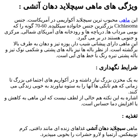
ویژگی های ماهی
سیچلاید دهان آتشی
:
این
ماهی
محبوب ترین سیچلاید آکواریمی در آمریکاست. جنس
Cichlasoma بزرگترین جنس خانواده سیکلیده, 60-70 گونه را که
بومی مرداب ها, دریاچه ها و رودخانه های آمریکای شمالی, مرکزی
و جنوبی هستند در بر می گیرد.
این ماهی دارای پیشانی شیب دار, پوزه تیز و دهان به طرف بالا
برگشته است. از نظر باله ها نیز باله های پشتی و شکمی نوک تیز و
باله پشتی تبره رنگ با خط های آبی است.
شرایط نگهداری :
به یک مخزن بزرگ نیاز داشته و در آکواریم های اجتماعی بزرگ تا
زمانی که هم تانکی ها آنها را به ستوه نیاورند به خوبی زندگی می
کنند.
اشاره به این نکته هم خالی از لطف نیست که این ماهی به کاهش و
یا افزایش دما حساس است.
تغذیه :
ماهی
سیچلاید دهان آتشی
غذاهای زنده ای مانند دافنی, کرم
توبیفکس, آرتمیا و لارو حشرات را بخوبی میپذیرد.