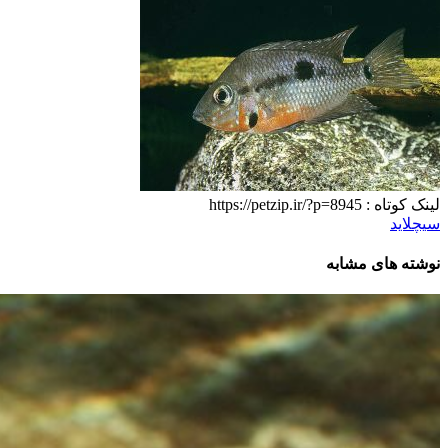
لینک کوتاه :
https://petzip.ir/?p=8945
سیچلاید
نوشته های مشابه