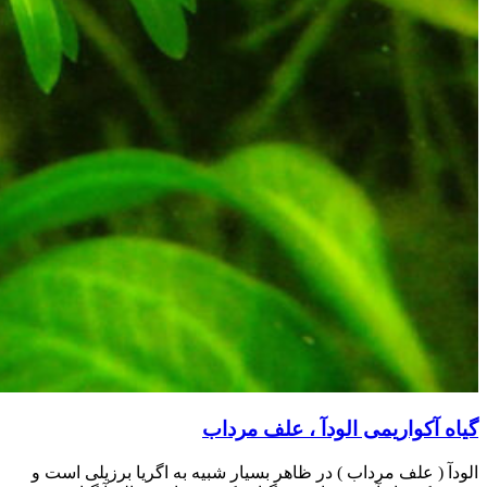
گیاه آکواریمی الودآ ، علف مرداب
الودآ ( علف مرداب ) در ظاهر بسیار شبیه به اگریا برزیلی است و