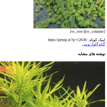
[/vc_column][/vc_row]
لینک کوتاه :
https://petzip.ir/?p=12638
گیاه آکواریومی
نوشته های مشابه