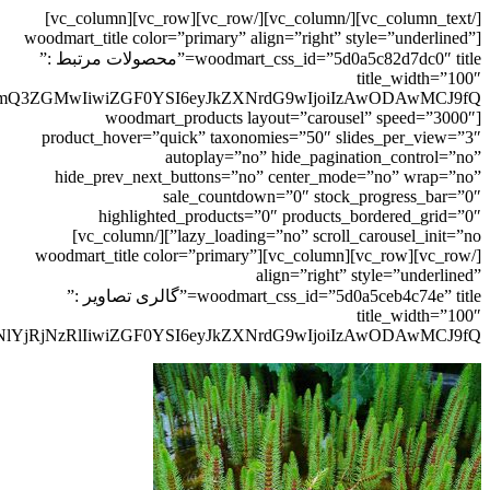
[/vc_column_text][/vc_column][/vc_row][vc_row][vc_column]
[woodmart_title color=”primary” align=”right” style=”underlined”
woodmart_css_id=”5d0a5c82d7dc0″ title=”محصولات مرتبط :”
title_width=”100″
[woodmart_products layout=”carousel” speed=”3000″
product_hover=”quick” taxonomies=”50″ slides_per_view=”3″
autoplay=”no” hide_pagination_control=”no”
hide_prev_next_buttons=”no” center_mode=”no” wrap=”no”
sale_countdown=”0″ stock_progress_bar=”0″
highlighted_products=”0″ products_bordered_grid=”0″
lazy_loading=”no” scroll_carousel_init=”no”][/vc_column]
[/vc_row][vc_row][vc_column][woodmart_title color=”primary”
align=”right” style=”underlined”
woodmart_css_id=”5d0a5ceb4c74e” title=”گالری تصاویر :”
title_width=”100″
lYjRjNzRlIiwiZGF0YSI6eyJkZXNrdG9wIjoiIzAwODAwMCJ9fQ==”]