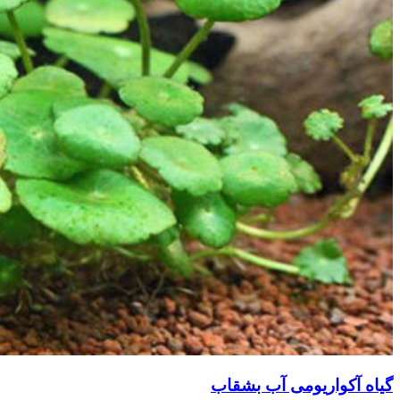
گیاه آکواریومی آب بشقاب