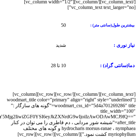
[/vc_column_text][/vc_column][vc_column width=”1/2″]
[vc_column_text text_larger=”no”]
50
بیشترین طول(سانتی متر) :
شدید
نیاز نوری :
10 تا 28
دما(سانتی گراد) :
[/vc_column_text][/vc_column][/vc_row][vc_row][vc_column]
[woodmart_title color=”primary” align=”right” style=”underlined”
woodmart_css_id=”5d4a701269286″ title=”گونه های سازگار :”
title_width=”100″
MjY5Mjg2IiwiZGF0YSI6eyJkZXNrdG9wIjoiIzAwODAwMCJ9fQ==”
after_title=”شیشه شور مردابی ، دم قاطری را می توان در کنار
hydrocharis morsus-ranae ، nymphaea و گونه های مختلف
myriophyllum کشت نمود.”][/vc_column][/vc_row][vc_row]