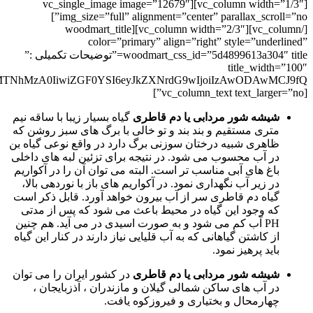
[vc_column width=”1/3″][vc_single_image image=”12679″
img_size=”full” alignment=”center” parallax_scroll=”no”]
[/vc_column][vc_column width=”2/3″][woodmart_title
color=”primary” align=”right” style=”underlined”
woodmart_css_id=”5d4899613a304″ title=”توضیحات تکمیلی :”
title_width=”100″
[vc_column_text text_larger=”no”]
شیشه شور مردابی یا دم قاطری
گیاه بسیار زیبا با ساقه نیم
متری مستقیم و بند بند و تو خالی با برگ های سبز روشن که
ظاهری شبیه درختان سوزنی برگ دارد در واقع نوعی گیاه بن
در آب محسوب می شود. در نتیجه برای تزئین لبه های داخلی
باغ های آبی مناسب تر است. البته می توان آن را در آکواریم
در زیر آب نگهداری نمود. در آکواریم های باز با نوردهی بالا،
گیاه دم قاطری سر از آب بیرون خواهد آورد. قابل ذکر است
که وجود این گیاه در محیط باعث می شود که پس از مدتی
PH آب کم می شود و به صورت اسیدی در می آید. هم چنین
از کاشتن گیاهانی که به آب قلیایی نیاز دارند در کنار این گیاه
باید پرهیز نمود.
شیشه شور مردابی یا دم قاطری
در کشور ایران را می توان
در آب های ساکن شمالی گیلان و مازندران ، آذزبایجان ،
چهارمحال و بختیاری و فیروزکوه یافت.