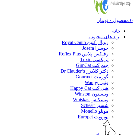
0
محصول
۰
تومان
خانه
برند های محبوب
رویال کنین Royal Canin
جوسرا Josera
رفلکس پلاس Reflex Plus
تریکسی Trixie
جیم کت GimCat
دکتر کلادرز Dr.Clauder’s
گورمت Gourmet
ونپی Wanpy
هپی کت Happy Cat
وینستون Winston
ویسکاس Whiskas
شسیر Schesir
مونلو Monello
یوروپت Europet