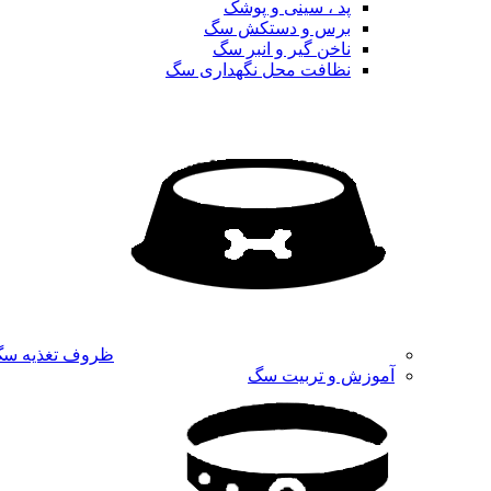
پد ، سینی و پوشک
برس و دستکش سگ
ناخن گیر و انبر سگ
نظافت محل نگهداری سگ
ظروف تغذیه س
آموزش و تربیت سگ