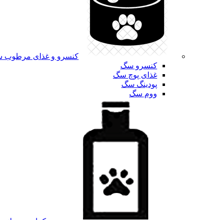
کنسرو و غذای مرطوب 
کنسرو سگ
غذای پوچ سگ
پودینگ سگ
ووم سگ