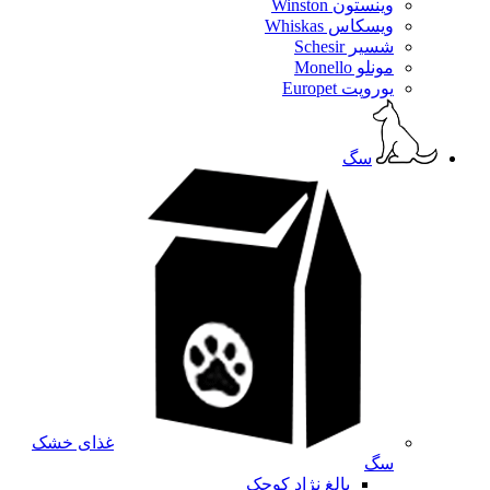
وینستون Winston
ویسکاس Whiskas
شسیر Schesir
مونلو Monello
یوروپت Europet
سگ
غذای خشک
سگ
بالغ نژاد کوچک