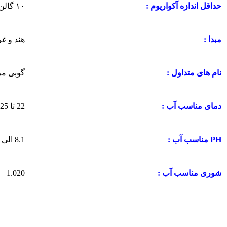
۱۰ گالن معادل ۳۸ لیتر
حداقل اندازه آکواریوم
:
هند و غ
مبدا :
گوبی مر
نام های متداول
:
22 تا 25 درجه سانتی گراد
دمای مناسب آب :
8.1 الی 8.4
PH مناسب آب :
1.020 – 1.025
شوری مناسب آب :