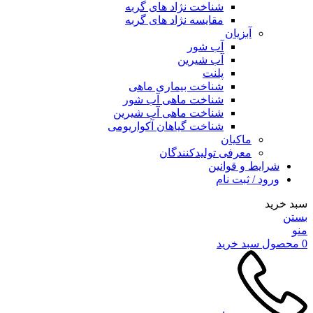
شناخت نژاد های گربه
مقایسه نژاد های گربه
آبزیان
آب شور
آب شیرین
پلنت
شناخت بیماری ماهی
شناخت ماهی آب شور
شناخت ماهی آب شیرین
شناخت گیاهان آکواریومی
ماکیان
معرفی تولیدکنندگان
شرایط و قوانین
ورود / ثبت نام
سبد خرید
بستن
منو
0
محصول
سبد خرید