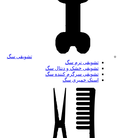
تشویقی سگ
تشویقی نرم سگ
تشویقی خشک و دنتال سگ
تشویقی سرگرم کننده سگ
اسنک خمیری سگ