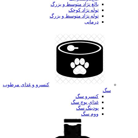
بالغ نژاد متوسط و بزرگ
توله نژاد کوچک
توله نژاد متوسط و بزرگ
درمانی
کنسرو و غذای مرطوب
سگ
کنسرو سگ
غذای پوچ سگ
پودینگ سگ
ووم سگ