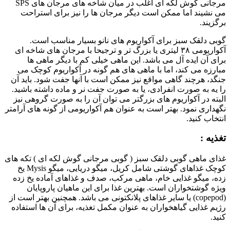
مرجانی گوش لکه ای اغلب در میان شاخه های مرجان های SPS
می نشیند اما ممکن است دیگر مرجان ها را نیز برای استراحت
برگزیند.
گوبی دلقک سبز برای آکواریوم های نانو بسیار مناسب است.
آکواریومی ۳۸ لیتری یا بزرگ تر و ترجیحا با مرجان های شاخه ای
برای آن ایده آل می باشد. این ماهی خیلی کم با دیگر ماهی ها
مبارزه می کند، اما با ماهی های هم گونه در آکواریوم کوچک می
جنگد، هرچند گاهی مواقع نیز ممکن است با آنها جفت شود. باید آن
را یه به صورت انفرادی، یا به صورت جفت نر و ماده داشته باشید.
البته در آکواریوم های بزرگتر می توان آن را به صورت گروهی نیز
نگهداری نمود. بهتر است به عنوان هم آکواریومی از گونه های آرامتر
انتخاب کنید.
تغذیه :
غذای ماهی گوبی دلقک سبز ( گوبی مرجانی گوش لکه ای ) تکه های
کوچک غذاهای گوشتی شامل کریل، میگو دریایی، میگو Mysis یخ
زده، میگو غذایی خام، ماهی مرکب، صدف و غذاهای آماده یخ زده
ویژه گوشتخواران است. بهترین غذا برای این ماهیان پاروپایان
(copepod) یا سایر غذاهای پلانکتونی می باشد. همچنین بهتر است از
رژیم غذایی گیاهخواران به عنوان مکمل تغذیه، برای آن ها استفاده
کنید.