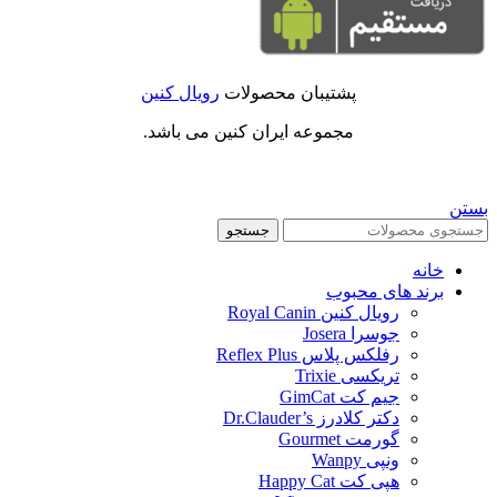
پشتیبان محصولات
رویال کنین
مجموعه ایران کنین می باشد.
بستن
جستجو
خانه
برند های محبوب
رویال کنین Royal Canin
جوسرا Josera
رفلکس پلاس Reflex Plus
تریکسی Trixie
جیم کت GimCat
دکتر کلادرز Dr.Clauder’s
گورمت Gourmet
ونپی Wanpy
هپی کت Happy Cat