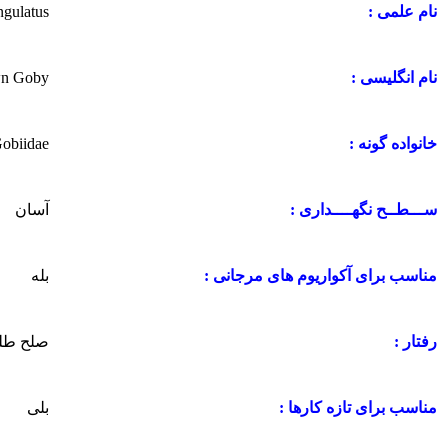
ngulatus
نام علمی :
wn Goby
نام انگلیسی :
obiidae
خانواده گونه :
آسان
ســـطــح نگهــــداری :
بله
مناسب برای آکواریوم های مرجانی :
صلح طل
رفتار :
بلی
مناسب برای تازه کارها :