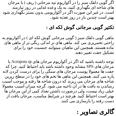
اگر گوبی دلقک سبز را در آکواریوم تپه مرجانی ( ریف ) با مرجان
های شاخه ای نگهداری کنید، به یک وعده غذایی در روز نیازمند
است. در غیر این صورت اگر در آکواریومی بدون بستر نگهداری شود
بهتر است چندین بار در روز تغذیه شود.
تکثیر گوبی مرجانی گوش لکه ای :
ماهی گوبی دلقک سبز ( گوبی مرجانی گوش لکه ای ) در آکواریوم به
راحتی تخمریزی می کند. ماهی های نر اندکی رنگی تر از ماهی های
ماده هستند. همچنین این ماهیان میتوانند جنسیت خود را برای
تشکیل جفت تغییر دهند.
توجه داشته باشید که اگر در آکواریوم مرجان های Acropora sp یا
مرجان های SPS مشابه وجود داشته باشد باید احتیاط کنید. چرا که
جفت ها معمولا پوست مرجان های سنگی را برای درست کردن لانه
پاره می کنند. همچنین این ماهی ها تخم های خود را در سطح زیرین
شاخه های مرجان می ریزند که درون شاخه ها رفته و موجب آسیب
رساندن به بافت ها در آن ناحیه می شود. گرچه میزان آسیب معمولا
خیلی زیاد نیست، ولی درصورت داشتن تعداد کمی از این مرجان ها
بهتر است احتیاط کنید. هرچند در شرایط مناسب، مرجان بافت از
دست رفته را بازسازی می کنند.
گالری تصاویر :