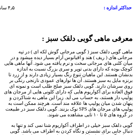
۴٫۵ سانتی متر
حداکثر اندازه :
معرفی ماهی گوبی دلقک سبز :
ماهی گوبی دلقک سبز ( گوبی مرجانی گوش لکه ای ) در تپه
مرجانی های ( ریف ) هند و اقیانوس آرام بسیار دیده میشود و در
میان کلنی های مرجانی سخت و نرم یافته می شود. آنها ماهی هایی
کوچک بوده که دارای بدنی توپر و سری بزرگ نسبت به اندازه
بدنشان هستند. این ماهیان تنوع رنگ بسیار زیادی دارند و از زرد تا
برنزه مایل به سبز هستند. آن ها نوارهای عمودی نارنجی رنگی بر
روی سرشان دارند. گوبی دلقک سبز صلح طلب است و نمونه ای
فوق العاده برای آکواریوم هایی که دارای کلونی هایی از مرجان های
پولیپ دار هستند، به حساب می آید. زیرا این ماهی به شناکردن و
پنهان شدن میان پولیپ ها علاقه مند است. هرچند ممکن است به
پولیپ های مرجان های SPS نوک بزنند. گوبی دلقک سبز در طبیعت
در گروه های ۵ تا ۱۰ تایی مشاهده می شوند.
گوبی دلقک سبز خیلی در اطراف آکواریوم شنا نمی کند و تنها به
دنبال جایی برای نشستن و نگاه کردن به اطراف می باشد. گوبی