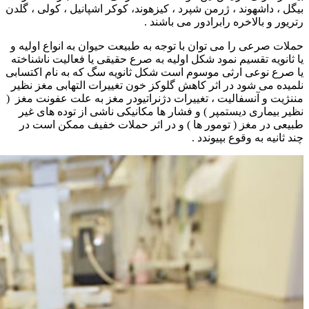
بیگل ، داشهوند ، ژرمن شپرد ، کیزهوند، کوکر اشپانیل ، کولی ، گلدن
رتریور و بالاخره رابرادور می باشند .
حملات صرعی را می توان با توجه به طبیعت حیوان به انواع اولیه و
یا ثانویه تقسیم نمود شکل اولیه به صرع حقیقی یا فعالیت ناشناخته
یا صرع نوعی ارثی موسوم است شکل ثانویه سگ که به نام اکتسابی
نلمیده می شود در اثر کاهش گلوکز خون تغییرات التهابی مغز نظیر
مننژیت و آنسفالیت ، تغییرات دژنراتیودر مغز به علت عفونت مغز (
نظیر بیماری دیستمپر ) و فشار ها مکانیکی ناشی از توده های غیر
طبیعی در مغز ( تومور ها ) و در اثر حملات خفیف ممکن است در
چند ثانیه به وقوع بپیوندد .