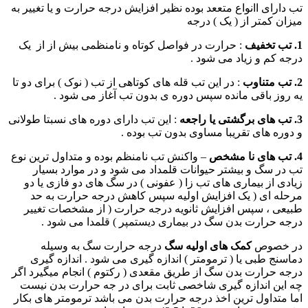
تب دارای اانواع متععد بوده نظیر افزایش درجه حرارت و یا تغییر به
میزان کمتر از ( یک ) درجه
1. تب تخفیف
: حرارت در فواصل کوتاه و نامنظمی بیش از از یک
درجه کم و زیاد می شود .
2. تب متناوب
: در این تب قله های کوتاهی از تب ( نوک ) برای دو تا
یه روز باقی مانده سپس دوره ی بدون تب آغاز می شود .
3. تب های برگشتی یا راجعه
: این تب دارای دوره های نسبتا طولانی
و دوره های تقریبا مساوی بدون تب بوده .
4. تب های نا مشخص
– واکنش تب نامنظم بوده و متداول ترین نوع
تب در سگ و بیشتر حیوانات قلمداد می شود و در موارد بسیار
زیادی از بیماری های تب زا ( عفونی ) در سگ های دو فازی یا دو
مرحله ای ( یک افزایش اولیه سپس کاهش درجه حرارت به حد
طبیعی ، سپس افزایش ثانویه درجه حرارت ( از مشخصات تغییر
درجه حرارت بدن سگ در بیماری دیستمپر ) قلمدا می شود .
در خصوص
کمک های اولیه سگ
درجه حرارت سگ به وسیله
دماسنج طبی یا ( ترمومتر ) اندازه گیری می شود . اندازه گیری
درجه حرارت بدن سگ از طریق مقعدی ( رکتوم ) انجام میگیرد اگر
چه این اندازه گیری شاخصی ثابت برای در جه حرارت بدن نیست
اما متداول ترین اخذ درجه حرارت بدن می باشد ترمومتر های بکار