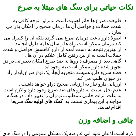
نکات حیاتی برای سگ های مبتلا به صرع
طبیعت صرع ها حائز اهمیت است بنابراین توجه کافی به
شدت حملات و فواصل آن ها درمان صحیح را امکان پذر می
سازد .
اصولا دارو باعث درمان صرع نمی گردد بلکه آن را کنترل می
کند درمان ممکن است ماه ها و سال ها یه طول انجامد .
از بهترین نتیجه به دست آمده از دارو کاهسش فواصل و شدت
حملات است نه از بین رفتن کامل علائم در آن ها .
گاهی بعد از مصرف داروها ی ضد صرع امکان تغییراتی در دز
تجویز شده دارو ممکن است به وجود آید .
قطع سریع دارو همیشه منجربه ایجاد یک نوع صرع پایدار راد
در حیوان طلب می کند .
ارزیابی دارو نیاز به ارزیابی صحیح دراو خواهد داشت .
عدم تحل نسبت به دارو های ضد صرع وجود دارد و لازم است
به علت اثرات جانبی نامطلوب نوع آن را تغییر داد . در هنگام
مواجه با این بیماری نسبت به
کمک های اولیه سگ
سریعا
اقدام نمایید.
چاقی و اضافه وزن
لازم است اذعان نمود انی عارضه یک مشکل عمومی را در سگ های