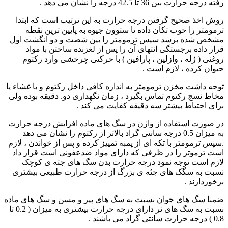
رفته درجه حرارت بین 36 تا 42.5 درجه را نشان می دهد .
روش اخذ صحیح گرفتن درجه حرارت به این ترتیب است که ابتدا
ترمومتر را خوب تکان داده تا ستوون جیوه به پایین ترین نقطه
مشخص شده برسد سپس ترمومتر را بین شصت و دو انگشت اول
قرار داده برجستگی انتهای آن را پس از لغزنده ساختن با مواد
روغنی ( ژله ، وازلین ، پارافین ) با حرکتی چرخشی وارد رکتوم
حیوان کرده ، لازم است .
توجه داشت مخزن ترمومتر به اندازه کافی داخل رکتوم و با غشاء یا
مخاط نسج رکتوم تماس بگیرد ، زمان نگهداری دو. دقیقه بوده ولی
برای احتیاط بیشتر سه دقیقه کفایت می کند .
در صورت استفاده از واژن در سگ های ماده افزایش درجه حرارت
به میزان 0.5 درجه سانتی گراد بالاتر از رکتوم را نشان می دهد
.سپس ترمومتر با تکه ای از پمبه تمییز کرده و پس از خواندن ، لازم
است ترموتر را در ظرفی که دارای مواد ضدعفونی است قرار داد
لازم است توجه نمود درجه حرارت بدن سگ های جثه ی کوچک
نسبت به سگک های جثه ی بزرگ از درجه حرارت طبیعی بیشتری
برخوردارند .
ضمنا سگ های جوان نسبت به سگ های پیر و مسن و سگ های ماده
نسبت به سگ های نر دارای درجه حرارت بیشتری به میزان ( 0.2 تا
0.8 ) درجه حرارت سانتی گراد می باشند .