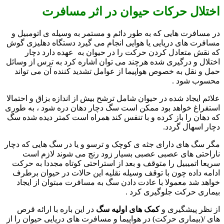
اختلال حرکات حیوان در اثر مسافرت
در مسافرت هایی که به طور دائم و مستمر به وسیله ی اتومبیل و
مسافرت های دریایی یا هوایی انجام می گیرد دستگاه دهلیزی گوش
که نقش متعادل کردن حرکت را در حیوان به عهده دارد دچار
اختلال و درگیری شده هرچند می توان اشاره کرد به ترس از وسائل
حمل و نقل به خصوص هواپیما از عوامل تشدید کننده آن می تواند
محسوب شود .
علائم ایجاد شده در حیوان شامل ترشح بیش از اندازه بزاق و احتمالا
استفراغ خواهد بود ممکن است سگ دچار دهان دره شود ، به طوری
که دهان را باز کرده و با تنفس کند همراه است کمتر دیده شده سگ
دچار اسهال گردد.
مگر سگ های دارای جثه ی کوچک و ترسو و یا در سگ هایی که دچار
ناراحتی های عصبی عصبی بسیار زود رنج می شوند لازم است
سریعا اتمیبیل را متوقف و بعد از استراحتی کوتاه مجددا به حرکت
ادامه داده چون با توقف وسیله نقلیه این حالات در حیوان برطرف
خواهد شد معمولا با عادت دادن سگ به مسافرت مبتوان از ایجاد
بیماری حرکت جلوگیری کرد .
از نظر پیشگیری و
کمک های اولیه سگ
در این باره با ارائه قرص
های /(بیماری حرکت) در هواپیما و مسافرت های دریایی حیوان را از