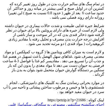
در تمام سگ های سالم حرارت بدن در طول روز تغییر کرده که
کمترین آن در اوایل صبح و کمی بیشتر در میانه روز و حداکثر آن
حدود ساعت 6 بعد از ظهر ( حدود 0.8 نسبت به صبح ) این تغییرا
روزانه دارای روند فصلی نمی باشد .
شرایط جیره غذایی طبیعت و شدت حالات بیماری در حیوان داشته
ولی لازم است از جیره های دارای پروتئین بالا برای حیوان در نظر
گرفته شود ذخائر قندی بدن که در اثر سوخت و ساز ناشی از
افزایش درجه حرارت بدن مصرف و تحلیل رفته با مقادیر زیادی
کربوهیدرات ( مواد قندی ) دو مرتبه تجدید می شود .
و لازم است به میزان کافی ویتامین ها ( گروه ب کمپلکس ) و مواد
معدنی مصرف شود .غذاهای سهل الهضل باعث تسهیل در هضم غذا
و جذب آن را تسریع می دهد . مقادیسر کم غذا با فواصل 3-4 ساعت
فرصتی به حیوان دست می دهد تا مواد مغذی را بدون این که بار
سنگین بر دستگاه گوارش حیوان متحمل شود بتوان به بدن باز
گرداند .
در موارد بحرانی رساندن سگ به کلینیک های دامپزشکی ، انجام
شستشوی پا ها و خیس و مرطوب ساختن پیشانی و ناحیه سر با آب
سرد در حیوان مفید خواهد بود .
لینک کوتاه :
https://petzip.ir/?p=21686
احیای سگ
تشنج سگ
تنفس مصنوعی به سگ
چاقی سگ
ماساژ قلبی