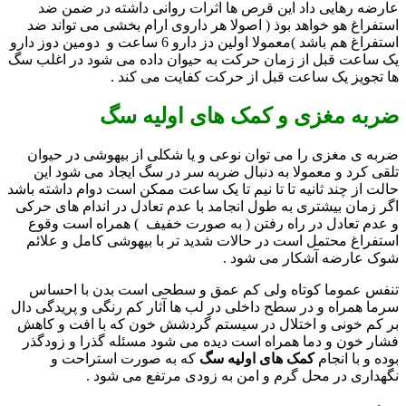
عارضه رهایی داد این قرص ها اثرات روانی داشته در ضمن ضد
استفراغ هو خواهد بوذ ( اصولا هر داروی ارام بخشی می تواند ضد
استفراغ هم باشد )معمولا اولین دز دارو 6 ساعت و دومین دوز دارو
یک ساعت قبل از زمان حرکت به حیوان داده می شود در اغلب سگ
ها تجویز یک ساعت قبل از حرکت کفایت می کند .
ضربه مغزی و کمک های اولیه سگ
ضربه ی مغزی را می توان نوعی و یا شکلی از بیهوشی در حیوان
تلقی کرد و معمولا به دنبال ضربه سر در سگ ایجاد می شود این
حالت از چند ثانیه تا تا نیم تا یک ساعت ممکن است دوام داشته باشد
اگر زمان بیشتری به طول انجامد با عدم تعادل در اندام های حرکی
و عدم تعادل در راه رفتن ( به صورت خفیف ) همراه است وقوع
استفراغ محتمل است در حالات شدید تر با بیهوشی کامل و علائم
شوک عارضه آشکار می شود .
تنفس عموما کوتاه ولی کم عمق و سطحی است بدن با احساس
سرما همراه و در سطح داخلی در لب ها آثار کم رنگی و پریدگی دال
بر کم خونی و اختلال در سیستم گردشش خون که با افت و کاهش
فشار خون و دما همراه است دیده می شود مسئله گذرا و زودگذر
بوده و با انجام
کمک های اولیه سگ
که به صورت استراحت و
نگهداری در محل گرم و امن به زودی مرتفع می شود .