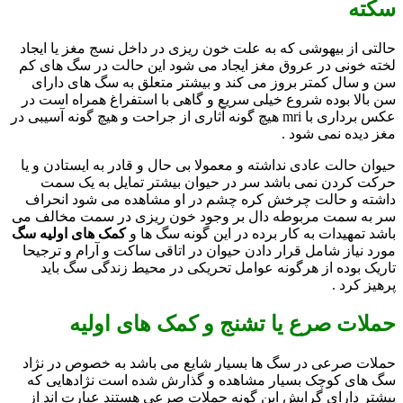
سکته
حالتی از بیهوشی که به علت خون ریزی در داخل نسج مغز یا ایجاد
لخته خونی در عروق مغز ایجاد می شود این حالت در سگ های کم
سن و سال کمتر بروز می کند و بیشتر متعلق به سگ های دارای
سن بالا بوده شروع خیلی سریع و گاهی با استفراغ همراه است در
عکس برداری با mri هیچ گونه آثاری از جراحت و هیچ گونه آسیبی در
مغز دیده نمی شود .
حیوان حالت عادی نداشته و معمولا بی حال و قادر به ایستادن و یا
حرکت کردن نمی باشد سر در حیوان بیشتر تمایل به یک سمت
داشته و حالت چرخش کره چشم در او مشاهده می شود انحراف
سر به سمت مربوطه دال بر وجود خون ریزی در سمت مخالف می
باشد تمهیدات به کار برده در این گونه سگ ها و
کمک های اولیه سگ
مورد نیاز شامل قرار دادن حیوان در اتاقی ساکت و آرام و ترجیحا
تاریک بوده از هرگونه عوامل تحریکی در محیط زندگی سگ باید
پرهیز کرد .
حملات صرع یا تشنج و کمک های اولیه
حملات صرعی در سگ ها بسیار شایع می باشد به خصوص در نژاد
سگ های کوچک بسیار مشاهده و گذارش شده است نژادهایی که
بیشتر دارای گرایش این گونه حملات صرعی هستند عبارت اند از