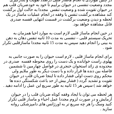
مجدد وضعیت تنفسی در حیوان برآییم تا خود به خودضربان قلب هم
در حیوان تقویت شده و وضعیت تنفس مجددا به حالت اول برگشت
کند مشاهده برگشت تنفس با وقفه در انجام عملیات ماساژ در یک
لحظه و دیدن وضعیت برگشت در قسمت انتهایی قفسه صدری
قابل مشاهده خواهد بود.
در حین انجام ماساژ قلبی لازم است به موارد احیا همزمان به
تحریک سیستم قلبی – تنفسی به مدت 10 ثانیه تنفس دهان به دهن
به بینی را انجام دهید سپس به مدت 15 ثانیه مجددا ماساژقلبی تکرار
شود .
برای انجام ماساژ قلبی ، لازم است حیوان را به صورت جانبی به
پهلوی راست خوابانده و یک دست را روی محوطه قفسه صدری در
محدوده ی زائد استخوان خنجری در فواصل چهارمین تا ششمین
فاصله بین دنده ها قرار داده و با دست دیگر به طور ملایم ولی
محکم روی دست اولی فشار داده تا اینجا ضربان قلب در حیوان
تقویت و تشدید گردد ( فشار بیش از حد باعث شکستگی دنده ها
خواهد شد ) سپس هر 15 ثانیه به طور سریع این عمل را ادامه دهید .
هر لحظه می توان با ایجاد وقفه کوتاه ضربان قلب را در حیوان
آزمایش و در صورت لزوم مجددا عمل احیاء و ماساز قلبی تکرار
کنید وسگ را هر چه سریع تر به اورژانس های دامپزشکی روانه
سازید .