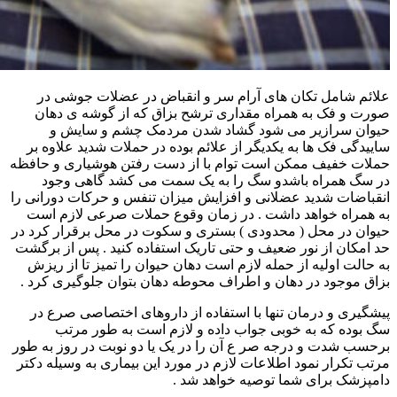
علائم شامل تکان های آرام سر و انقباض در عضلات جوشی در
صورت و فک به همراه مقداری ترشح بزاق که از گوشه ی دهان
حیوان سرازیر می شود گشاد شدن مردمک چشم و سایش و
ساییدگی فک ها به یکدیگر از علائم بوده در حملات شدید علاوه بر
حملات خفیف ممکن است توام با از دست رفتن هوشیاری و حافظه
در سگ همراه باشدو سگ را به یک سمت می کشد گاهی وجود
انقباضات شدید عضلانی و افزایش میزان تنفس و حرکات دورانی را
به همراه خواهد داشت . در زمان وقوع حملات صرعی لازم است
حیوان در محل ( محدودی ) بستری و سکوت در محل برقرار کرد در
حد امکان از نور ضعیف و حتی تاریک استفاده کنید . پس از برگشت
به حالت اولیه از حمله لازم است دهان حیوان را تمیز تا از ریزش
بزاق موجود در دهان و اطراف محوطه دهان بتوان جلوگیری کرد .
پیشگیری و درمان تنها با استفاده از داروهای اختصاصی صرع در
سگ بوده که به خوبی جواب داده و لازم است به طور مرتب
برحسب شدت و درجه صر ع آن را در یک یا دو نوبت در روز به طور
مرتب تکرار نمود اطلاعات لازم در مورد این بیماری به وسیله دکتر
دامپزشک برای شما توصیه خواهد شد .