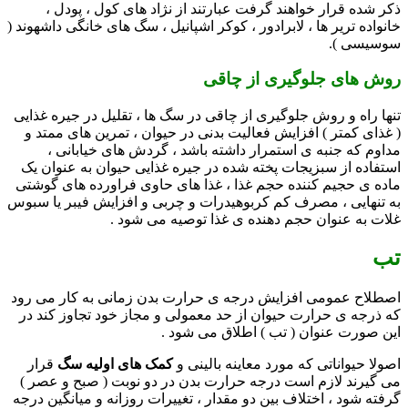
ذکر شده قرار خواهند گرفت عبارتند از نژاد های کول ، پودل ،
خانواده تریر ها ، لابرادور ، کوکر اشپانیل ، سگ های خانگی داشهوند (
سوسیسی ).
روش های جلوگیری از چاقی
تنها راه و روش جلوگیری از چاقی در سگ ها ، تقلیل در جیره غذایی
( غذای کمتر ) افزایش فعالیت بدنی در حیوان ، تمرین های ممتد و
مداوم که جنبه ی استمرار داشته باشد ، گردش های خیابانی ،
استفاده از سبزیجات پخته شده در جیره غذایی حیوان به عنوان یک
ماده ی حجیم کننده حجم غذا ، غذا های حاوی فراورده های گوشتی
به تنهایی ، مصرف کم کربوهیدرات و چربی و افزایش فیبر یا سبوس
غلات به عنوان حجم دهنده ی غذا توصیه می شود .
تب
اصطلاح عمومی افزایش درجه ی حرارت بدن زمانی به کار می رود
که ذرجه ی حرارت حیوان از حد معمولی و مجاز خود تجاوز کند در
این صورت عنوان ( تب ) اطلاق می شود .
اصولا حیواناتی که مورد معاینه بالینی و
کمک های اولیه سگ
قرار
می گیرند لازم است درجه حرارت بدن در دو نوبت ( صبح و عصر )
گرفته شود ، اختلاف بین دو مقدار ، تغییرات روزانه و میانگین درجه