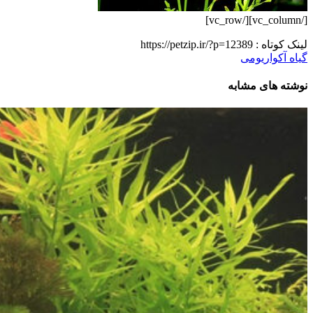
[/vc_column][/vc_row]
لینک کوتاه :
https://petzip.ir/?p=12389
گیاه آکواریومی
نوشته های مشابه