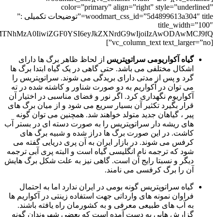
color=”primary” align=”right” style=”underlined”
woodmart_css_id=”5d4899613a304″ title=”توضیحات تکمیلی :”
title_width=”100″
[vc_column_text text_larger=”no”]
گیاه آکواریومی سراتوپتریس
از لحاظ ظاهر برگ ها دارای
اشکال مختلفی می باشد. حتی گاهی در یک گیاه ابتدا برگ ها
گرد و پس از مدتی دارای بریدگی می شوند. سراتوپتریس را
می توان در آکواریم به دو صورت شناور و کاشته شده در ته
آکواریوم نگهداری کرد. اگر نور و فضای مناسبی در اختیار آن
قرار بگیرد تکثیر آن بسیار سریع می شود و از میان برگ های
پیر ، گیاهان جدید متولد خواهند شد. همچنین می توان گونه
های ریشه دار سراتوپتریس را به صورت دسته ای در بستر آب
کاشت. در این صورت برگ ها دراز شده و شبیه برگ های
کرفس می شوند. در بازار ایران به آن پری دریایی گفته می
شود که ترجمه نام انگلیسی گیاه است و البته پری آبی ترجمه
دیگر و نسبتا رایج آن است. گاهی نیز به علت شکل برگ هایش
آن را برگ کرفسی می نامند.
گیاه سراتوپتریس گونه بومی در ایران ندارد اما به احتمال
فراوان نمونه های وارداتی جهت استفاده زینتی در آکواریم ها
به آب های طبیعی معرفی و به کشورمان راه یافته باشند.
گزارش هایی به دست آمده است که بعضی شهروندان گونه