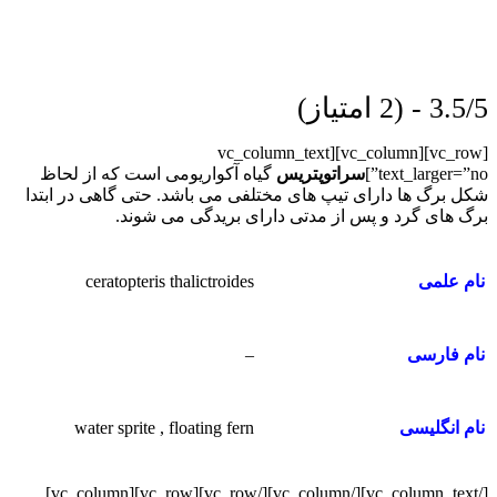
3.5/5 - (2 امتیاز)
[vc_row][vc_column][vc_column_text
text_larger=”no”]
سراتوپتریس
گیاه آکواریومی است که از لحاظ
شکل برگ ها دارای تیپ های مختلفی می باشد. حتی گاهی در ابتدا
برگ های گرد و پس از مدتی دارای بریدگی می شوند.
ceratopteris thalictroides
نام علمی
–
نام فارسی
water sprite , floating fern
نام انگلیسی
[/vc_column_text][/vc_column][/vc_row][vc_row][vc_column]