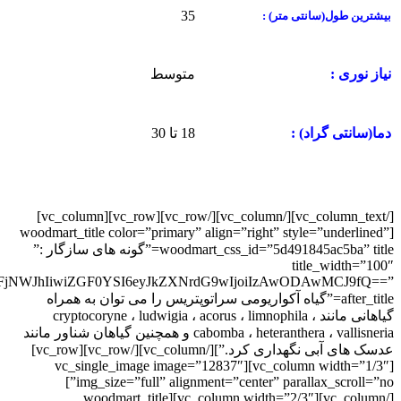
35
بیشترین طول(سانتی متر) :
متوسط
نیاز نوری :
18 تا 30
دما(سانتی گراد) :
[/vc_column_text][/vc_column][/vc_row][vc_row][vc_column]
[woodmart_title color=”primary” align=”right” style=”underlined”
woodmart_css_id=”5d491845ac5ba” title=”گونه های سازگار :”
title_width=”100″
NWFjNWJhIiwiZGF0YSI6eyJkZXNrdG9wIjoiIzAwODAwMCJ9fQ==”
after_title=”گیاه آکواریومی سراتوپتریس را می توان به همراه
گیاهانی مانند cryptocoryne ، ludwigia ، acorus ، limnophila ،
cabomba ، heteranthera ، vallisneria و همچنین گیاهان شناور مانند
عدسک های آبی نگهداری کرد.”][/vc_column][/vc_row][vc_row]
[vc_column width=”1/3″][vc_single_image image=”12837″
img_size=”full” alignment=”center” parallax_scroll=”no”]
[/vc_column][vc_column width=”2/3″][woodmart_title