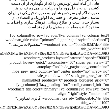
هایی از گیاه استراتوپتریس را که از نگهداری از آن دست
کشیده اند به داخل رود ها و دریاچه ها می ریزند، در هر
صورت اگر این سرخس شناور به صورت فیزیکی در ایران
نباشد ، خطر معرفی و خسارت اکولوژیک و اقتصادی آن
بسیار جدی است و اطلاع رسانی، فرهنگ سازی و اقدامات
محدود کننده مقامات مسئول را نیازمند است.
[/vc_column_text][/vc_column][/vc_row][vc_row][vc_column]
[woodmart_title color=”primary” align=”right” style=”underlined”
woodmart_css_id=”5d0a5c82d7dc0″ title=”محصولات مرتبط :”
title_width=”100″
[woodmart_products layout=”carousel” speed=”3000″
product_hover=”quick” taxonomies=”50″ slides_per_view=”3″
autoplay=”no” hide_pagination_control=”no”
hide_prev_next_buttons=”no” center_mode=”no” wrap=”no”
sale_countdown=”0″ stock_progress_bar=”0″
highlighted_products=”0″ products_bordered_grid=”0″
lazy_loading=”no” scroll_carousel_init=”no”][/vc_column]
[/vc_row][vc_row][vc_column][woodmart_title color=”primary”
align=”right” style=”underlined”
woodmart_css_id=”5d0a5ceb4c74e” title=”گالری تصاویر :”
title_width=”100″
lYjRjNzRlIiwiZGF0YSI6eyJkZXNrdG9wIjoiIzAwODAwMCJ9fQ==”]