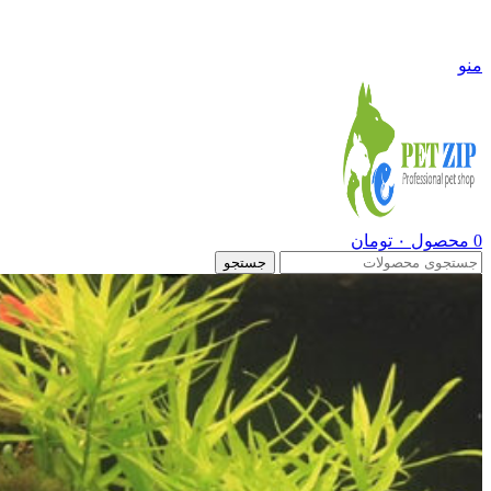
09108290600
منو
0
محصول
۰
تومان
جستجو