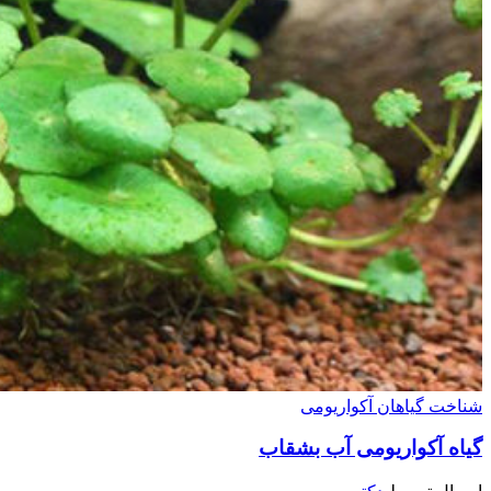
شناخت گیاهان آکواریومی
گیاه آکواریومی آب بشقاب