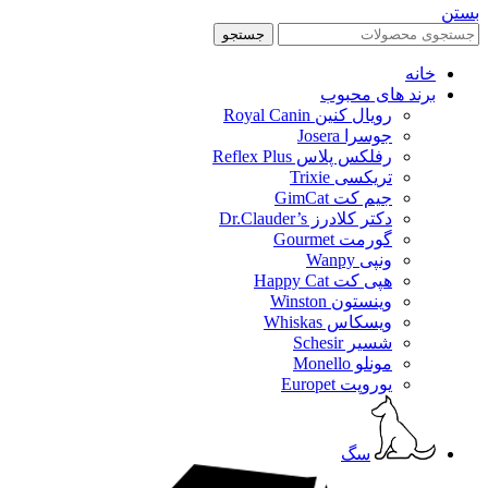
بستن
جستجو
خانه
برند های محبوب
رویال کنین Royal Canin
جوسرا Josera
رفلکس پلاس Reflex Plus
تریکسی Trixie
جیم کت GimCat
دکتر کلادرز Dr.Clauder’s
گورمت Gourmet
ونپی Wanpy
هپی کت Happy Cat
وینستون Winston
ویسکاس Whiskas
شسیر Schesir
مونلو Monello
یوروپت Europet
سگ