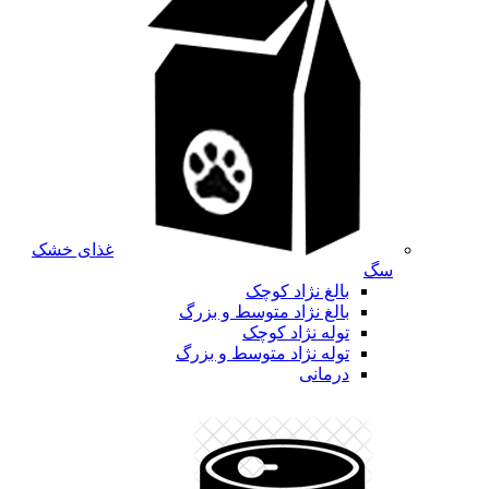
غذای خشک
سگ
بالغ نژاد کوچک
بالغ نژاد متوسط و بزرگ
توله نژاد کوچک
توله نژاد متوسط و بزرگ
درمانی