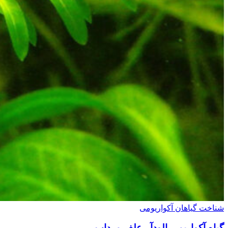
شناخت گیاهان آکواریومی
گیاه آکواریمی الودآ ، علف مرداب