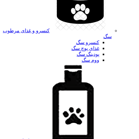
کنسرو و غذای مرطوب
سگ
کنسرو سگ
غذای پوچ سگ
پودینگ سگ
ووم سگ