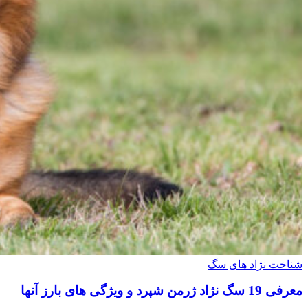
شناخت نژاد های سگ
معرفی 19 سگ نژاد ژرمن شپرد و ویژگی های بارز آنها