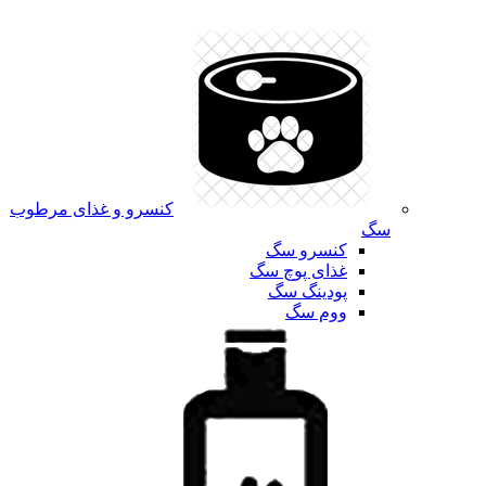
کنسرو و غذای مرطوب
سگ
کنسرو سگ
غذای پوچ سگ
پودینگ سگ
ووم سگ