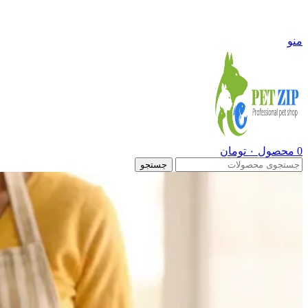
09108290600
منو
0
محصول
۰
تومان
جستجو