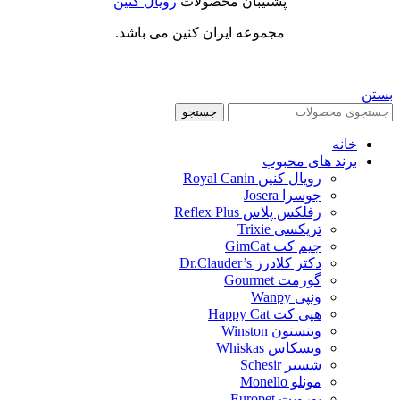
پشتیبان محصولات
رویال کنین
مجموعه ایران کنین می باشد.
بستن
جستجو
خانه
برند های محبوب
رویال کنین Royal Canin
جوسرا Josera
رفلکس پلاس Reflex Plus
تریکسی Trixie
جیم کت GimCat
دکتر کلادرز Dr.Clauder’s
گورمت Gourmet
ونپی Wanpy
هپی کت Happy Cat
وینستون Winston
ویسکاس Whiskas
شسیر Schesir
مونلو Monello
یوروپت Europet