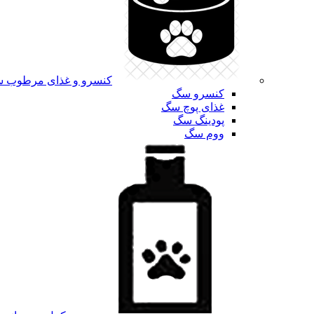
کنسرو و غذای مرطوب 
کنسرو سگ
غذای پوچ سگ
پودینگ سگ
ووم سگ