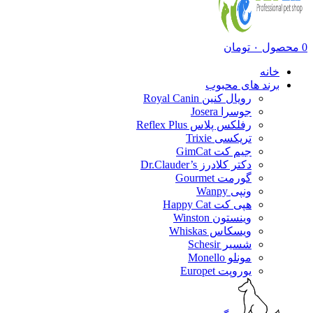
0
محصول
۰
تومان
خانه
برند های محبوب
رویال کنین Royal Canin
جوسرا Josera
رفلکس پلاس Reflex Plus
تریکسی Trixie
جیم کت GimCat
دکتر کلادرز Dr.Clauder’s
گورمت Gourmet
ونپی Wanpy
هپی کت Happy Cat
وینستون Winston
ویسکاس Whiskas
شسیر Schesir
مونلو Monello
یوروپت Europet