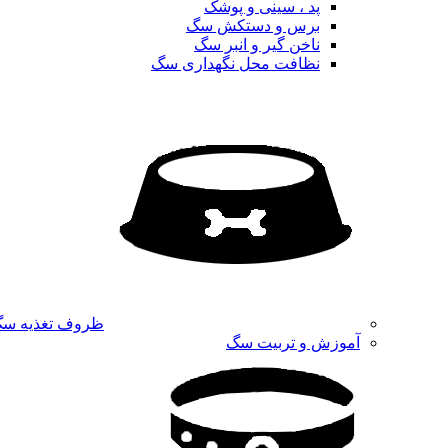
پد ، سینی و پوشک
برس و دستکش سگ
ناخن گیر و انبر سگ
نظافت محل نگهداری سگ
ظروف تغذیه س
آموزش و تربیت سگ