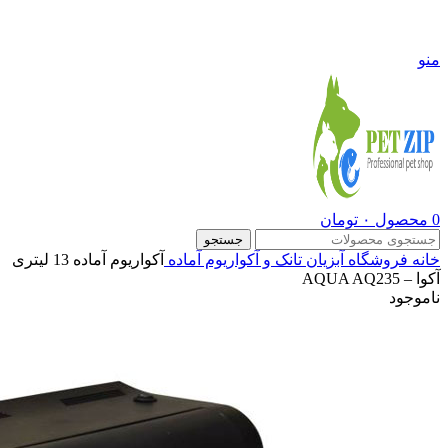
09108290600
منو
0
محصول
۰
تومان
جستجو
خانه
فروشگاه
آبزیان
تانک و آکواریوم آماده
آکواریوم آماده 13 لیتری
آکوا – AQUA AQ235
ناموجود