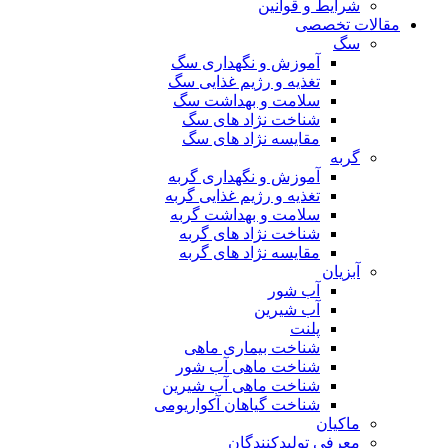
شرایط و قوانین
مقالات تخصصی
سگ
آموزش و نگهداری سگ
تغذیه و رژیم غذایی سگ
سلامت و بهداشت سگ
شناخت نژاد های سگ
مقایسه نژاد های سگ
گربه
آموزش و نگهداری گربه
تغذیه و رژیم غذایی گربه
سلامت و بهداشت گربه
شناخت نژاد های گربه
مقایسه نژاد های گربه
آبزیان
آب شور
آب شیرین
پلنت
شناخت بیماری ماهی
شناخت ماهی آب شور
شناخت ماهی آب شیرین
شناخت گیاهان آکواریومی
ماکیان
معرفی تولیدکنندگان