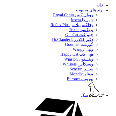
خانه
برند های محبوب
رویال کنین Royal Canin
جوسرا Josera
رفلکس پلاس Reflex Plus
تریکسی Trixie
جیم کت GimCat
دکتر کلادرز Dr.Clauder’s
گورمت Gourmet
ونپی Wanpy
هپی کت Happy Cat
وینستون Winston
ویسکاس Whiskas
شسیر Schesir
مونلو Monello
یوروپت Europet
سگ