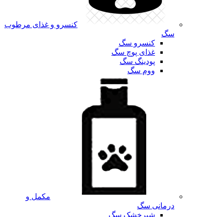
کنسرو و غذای مرطوب
سگ
کنسرو سگ
غذای پوچ سگ
پودینگ سگ
ووم سگ
مکمل و
درمانی سگ
شیرخشک سگ