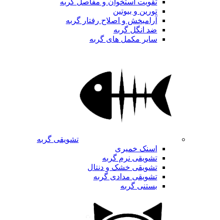
تقویت استخوان و مفاصل گربه
تورین و بیوتین
آرامبخش و اصلاح رفتار گربه
ضد انگل گربه
سایر مکمل های گربه
تشویقی گربه
اسنک خمیری
تشویقی نرم گربه
تشویقی خشک و دنتال
تشویقی مدادی گربه
بستنی گربه