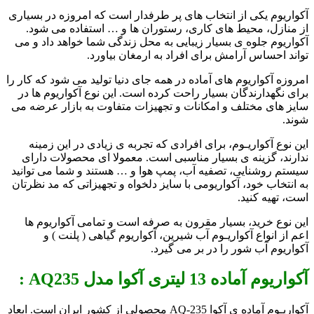
آکواریوم یکی از انتخاب های پر طرفدار است که امروزه در بسیاری
از منازل، محیط های کاری، رستوران ها و … استفاده می شود.
آکواریوم جلوه ی بسیار زیبایی به محل زندگی شما خواهد داد و می
تواند احساس آرامش برای افراد به ارمغان بیاورد.
امروزه آکواریوم های آماده در همه جای دنیا تولید می شود که کار را
برای نگهدارندگان بسیار راحت کرده است. این نوع آکواریوم ها در
سایز های مختلف و امکانات و تجهیزات متفاوت به بازار عرضه می
شوند.
این نوع آکواریـوم، برای افرادی که تجربه ی زیادی در این زمینه
ندارند، گزینه ی بسیار مناسبی است. معمولا ای محصولات دارای
سیستم روشنایی، تصفیه آب، پمپ هوا و … هستند و شما می توانید
به انتخاب خود، آکواریومی با سایز دلخواه و تجهیزاتی که مد نظرتان
است، تهیه کنید.
این نوع خرید، بسیار مقرون به صرفه است و تمامی آکواریوم ها
اعم از انواع آکواریـوم آب شیرین، آکواریوم گیاهی ( پلنت ) و
آکواریوم آب شور را در بر می گیرد.
آکواریوم آماده 13 لیتری آکوا مدل AQ235 :
آکواریـوم آماده ی آکوا AQ-235 محصولی از کشور ایران است. ابعاد