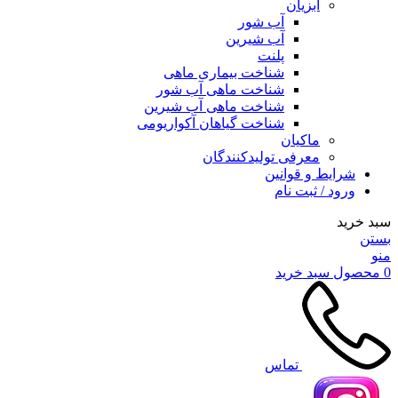
آبزیان
آب شور
آب شیرین
پلنت
شناخت بیماری ماهی
شناخت ماهی آب شور
شناخت ماهی آب شیرین
شناخت گیاهان آکواریومی
ماکیان
معرفی تولیدکنندگان
شرایط و قوانین
ورود / ثبت نام
سبد خرید
بستن
منو
0
محصول
سبد خرید
تماس