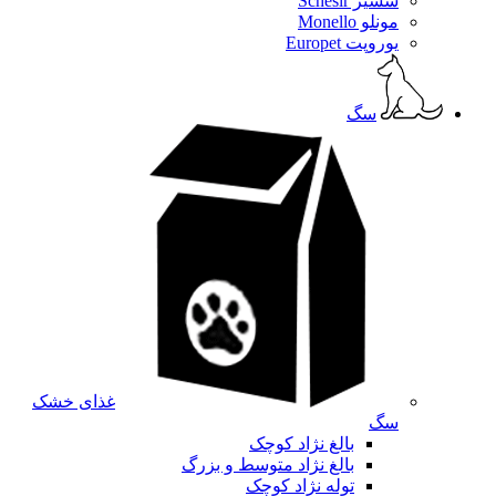
شسیر Schesir
مونلو Monello
یوروپت Europet
سگ
غذای خشک
سگ
بالغ نژاد کوچک
بالغ نژاد متوسط و بزرگ
توله نژاد کوچک