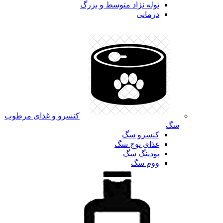
توله نژاد متوسط و بزرگ
درمانی
کنسرو و غذای مرطوب
سگ
کنسرو سگ
غذای پوچ سگ
پودینگ سگ
ووم سگ