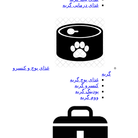
غذای درمانی گربه
غذای پوچ و کنسرو
گربه
غذای پوچ گربه
کنسرو گربه
پودینگ گربه
ووم گربه