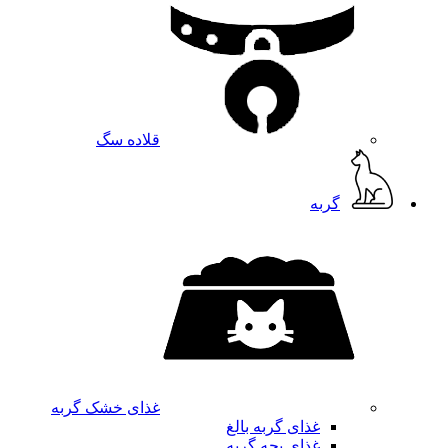
قلاده سگ
گربه
غذای خشک گربه
غذای گربه بالغ
غذای بچه گربه