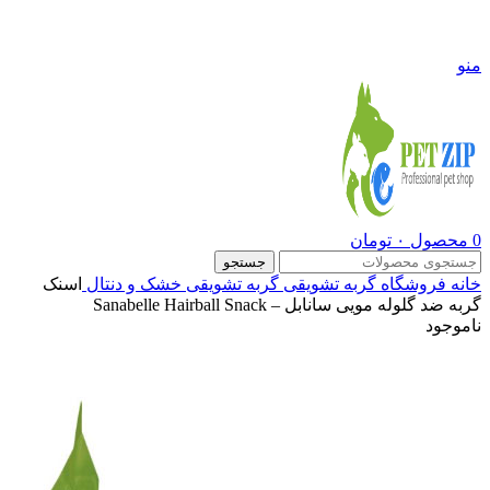
09108290600
منو
0
محصول
۰
تومان
جستجو
خانه
فروشگاه
گربه
تشویقی گربه
تشویقی خشک و دنتال
اسنک
گربه ضد گلوله مویی سانابل – Sanabelle Hairball Snack
ناموجود