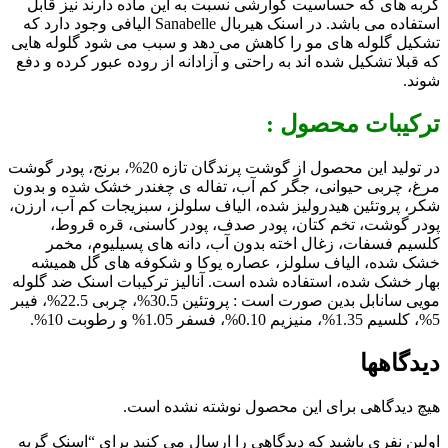
گربه های که حساسیت گوارشی نسبت به این ماده دارند نیز قابل
استفاده می باشد. در اسنک هیربال Sanabelle الیافی وجود دارد که
تشکیل گلوله های مو را کاهش می دهد و سبب می شود گلوله هایی
که قبلا تشکیل شده اند به راحتی و آزادانه از روده عبور کرده و دفع
شوند.
ترکیبات محصول :
در تولید این محصول از گوشت پرندگان تازه 20%، برنج، پودر گوشت
مرغ، چربی حیوانی، جگر کم آب، تفاله ی چغندر خشک شده و بدون
شکر، پروتئین هیدرولیز شده، الیاف سلولز، سبزیجات کم آب، ارزن،
پودر گوشت، تخم کتان، پودر صدف، پودر کاسنی، قره قروط،
کلسیم فسفات، زغال اخته بدون آب، دانه های پسیلیوم، مخمر
خشک شده، الیاف سلولز، عصاره یوکا و شکوفه های گل همیشه
بهار خشک شده، استفاده شده است. آنالیز ترکیبات اسنک ضد گلوله
مویی سانابل بدین صورت است : پروتئین 30.5%، چربی 22.5%، فیبر
5%، کلسیم 1.35%، منیزیم 0.10%، فسفر 1.05% و رطوبت 10%.
دیدگاهها
هیچ دیدگاهی برای این محصول نوشته نشده است.
اولین نفری باشید که دیدگاهی را ارسال می کنید برای “اسنک گربه