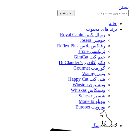
بستن
جستجو
خانه
برند های محبوب
رویال کنین Royal Canin
جوسرا Josera
رفلکس پلاس Reflex Plus
تریکسی Trixie
جیم کت GimCat
دکتر کلادرز Dr.Clauder’s
گورمت Gourmet
ونپی Wanpy
هپی کت Happy Cat
وینستون Winston
ویسکاس Whiskas
شسیر Schesir
مونلو Monello
یوروپت Europet
سگ