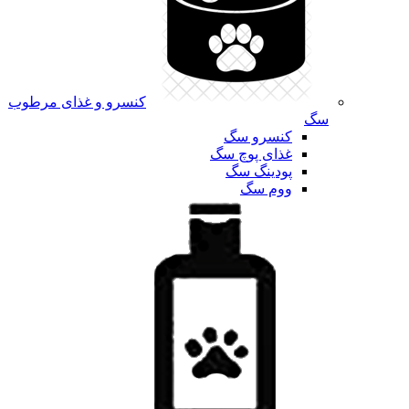
کنسرو و غذای مرطوب
سگ
کنسرو سگ
غذای پوچ سگ
پودینگ سگ
ووم سگ