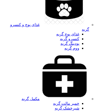
غذای پوچ و کنسرو
گربه
غذای پوچ گربه
کنسرو گربه
پودینگ گربه
ووم گربه
مکمل گربه
خمیر مالت گربه
شیرخشک گربه