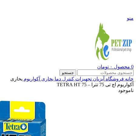
09108290600
منو
0
محصول
۰
تومان
جستجو
خانه
فروشگاه
آبزیان
تجهیزات کنترل دما
بخاری آکواریوم
بخاری
آکواریوم اچ تی 75 تترا – TETRA HT 75
ناموجود