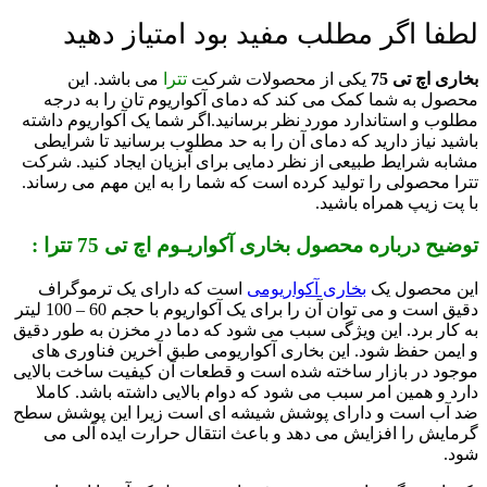
لطفا اگر مطلب مفید بود امتیاز دهید
بخاری اچ تی 75
یکی از محصولات شرکت
تترا
می باشد. این
محصول به شما کمک می کند که دمای آکواریوم تان را به درجه
مطلوب و استاندارد مورد نظر برسانید.
اگر شما یک آکواریوم داشته
باشید نیاز دارید که دمای آن را به حد مطلوب برسانید تا شرایطی
مشابه شرایط طبیعی از نظر دمایی برای آبزیان ایجاد کنید. شرکت
تترا محصولی را تولید کرده است که شما را به این مهم می رساند.
با پت زیپ همراه باشید.
توضیح درباره محصول بخاری آکواریـوم اچ تی 75 تترا :
این محصول یک
بخاری آکواریومی
است که دارای یک ترموگراف
دقیق است و می توان آن را برای یک آکواریوم با حجم 60 – 100 لیتر
به کار برد. این ویژگی سبب می شود که دما در مخزن به طور دقیق
و ایمن حفظ شود. این بخاری آکواریومی طبق آخرین فناوری های
موجود در بازار ساخته شده است و قطعات آن کیفیت ساخت بالایی
دارد و همین امر سبب می شود که دوام بالایی داشته باشد. کاملا
ضد آب است و دارای پوشش شیشه ای است زیرا این پوشش سطح
گرمایش را افزایش می دهد و باعث انتقال حرارت ایده آلی می
شود.