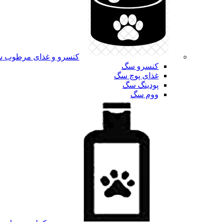
کنسرو و غذای مرطوب 
کنسرو سگ
غذای پوچ سگ
پودینگ سگ
ووم سگ