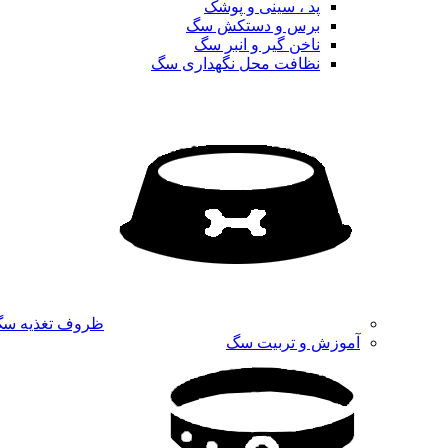
پد ، سینی و پوشک
برس و دستکش سگ
ناخن گیر و انبر سگ
نظافت محل نگهداری سگ
ظروف تغذیه س
آموزش و تربیت سگ