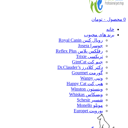
0
محصول
۰
تومان
خانه
برند های محبوب
رویال کنین Royal Canin
جوسرا Josera
رفلکس پلاس Reflex Plus
تریکسی Trixie
جیم کت GimCat
دکتر کلادرز Dr.Clauder’s
گورمت Gourmet
ونپی Wanpy
هپی کت Happy Cat
وینستون Winston
ویسکاس Whiskas
شسیر Schesir
مونلو Monello
یوروپت Europet