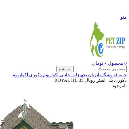
09108290600
منو
0
محصول
۰
تومان
جستجو
خانه
فروشگاه
آبزیان
تجهیزات جانبی آکواریوم
دکوری آکواریوم
دکوری پلی استر رویال ROYAL HL-35
ناموجود