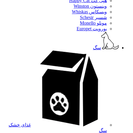
هپی کت Happy Cat
وینستون Winston
ویسکاس Whiskas
شسیر Schesir
مونلو Monello
یوروپت Europet
سگ
غذای خشک
سگ