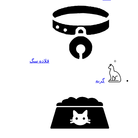
قلاده سگ
گربه