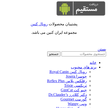
پشتیبان محصولات
رویال کنین
مجموعه ایران کنین می باشد.
بستن
جستجو
خانه
برند های محبوب
رویال کنین Royal Canin
جوسرا Josera
رفلکس پلاس Reflex Plus
تریکسی Trixie
جیم کت GimCat
دکتر کلادرز Dr.Clauder’s
گورمت Gourmet
ونپی Wanpy