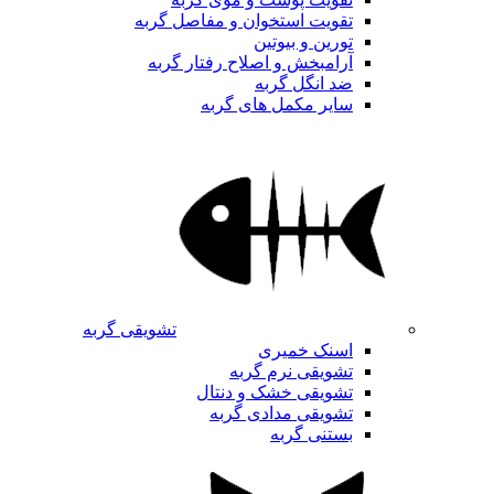
تقویت استخوان و مفاصل گربه
تورین و بیوتین
آرامبخش و اصلاح رفتار گربه
ضد انگل گربه
سایر مکمل های گربه
تشویقی گربه
اسنک خمیری
تشویقی نرم گربه
تشویقی خشک و دنتال
تشویقی مدادی گربه
بستنی گربه