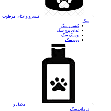
کنسرو و غذای مرطوب
سگ
کنسرو سگ
غذای پوچ سگ
پودینگ سگ
ووم سگ
مکمل و
درمانی سگ