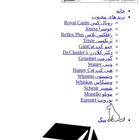
خانه
برند های محبوب
رویال کنین Royal Canin
جوسرا Josera
رفلکس پلاس Reflex Plus
تریکسی Trixie
جیم کت GimCat
دکتر کلادرز Dr.Clauder’s
گورمت Gourmet
ونپی Wanpy
هپی کت Happy Cat
وینستون Winston
ویسکاس Whiskas
شسیر Schesir
مونلو Monello
یوروپت Europet
سگ