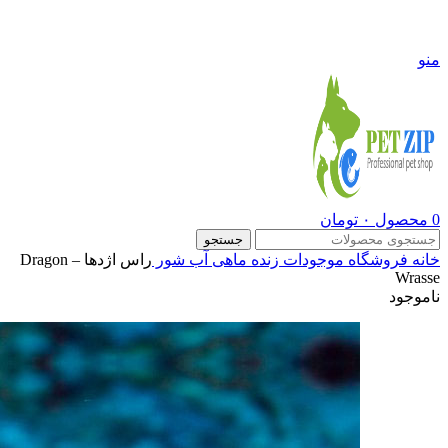
09108290600
منو
0
محصول
۰
تومان
جستجو
خانه
فروشگاه
موجودات زنده
ماهی آب شور
راس اژدها – Dragon
Wrasse
ناموجود