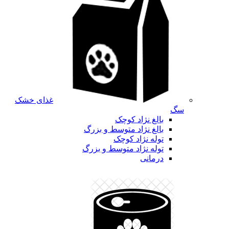
غذای خشک
سگ
بالغ نژاد کوچک
بالغ نژاد متوسط و بزرگ
توله نژاد کوچک
توله نژاد متوسط و بزرگ
درمانی