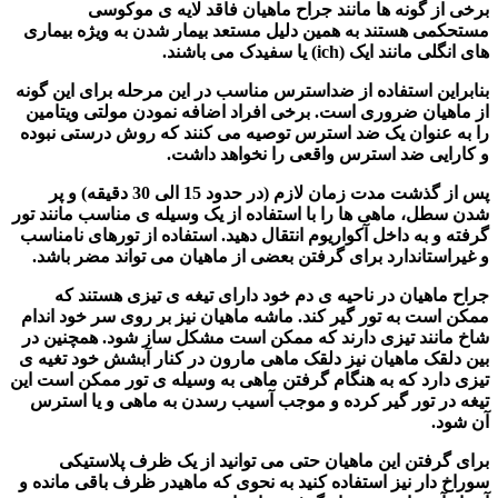
برخی از گونه ها مانند جراح ماهیان فاقد لایه ی موکوسی
مستحکمی هستند به همین دلیل مستعد بیمار شدن به ویژه بیماری
های انگلی مانند ایک (ich) یا سفیدک می باشند.
بنابراین استفاده از ضداسترس مناسب در این مرحله برای این گونه
از ماهیان ضروری است. برخی افراد اضافه نمودن مولتی ویتامین
را به عنوان یک ضد استرس توصیه می کنند که روش درستی نبوده
و کارایی ضد استرس واقعی را نخواهد داشت.
پس از گذشت مدت زمان لازم (در حدود 15 الی 30 دقیقه) و پر
شدن سطل،
ماهی ها
را با استفاده از یک وسیله ی مناسب مانند تور
گرفته و به داخل آکواریوم انتقال دهید. استفاده از تورهای نامناسب
و غیراستاندارد برای گرفتن بعضی از ماهیان می تواند مضر باشد.
جراح ماهیان در ناحیه ی دم خود دارای تیغه ی تیزی هستند که
ممکن است به تور گیر کند. ماشه ماهیان نیز بر روی سر خود اندام
شاخ مانند تیزی دارند که ممکن است مشکل ساز شود. همچنین در
بین دلقک ماهیان نیز دلقک ماهی مارون در کنار آبشش خود تغیه ی
تیزی دارد که به هنگام گرفتن ماهی به وسیله ی تور ممکن است این
تیغه در تور گیر کرده و موجب آسیب رسدن به ماهی و یا استرس
آن شود.
برای گرفتن این ماهیان حتی می توانید از یک ظرف پلاستیکی
سوراخ دار نیز استفاده کنید به نحوی که ماهیدر ظرف باقی مانده و