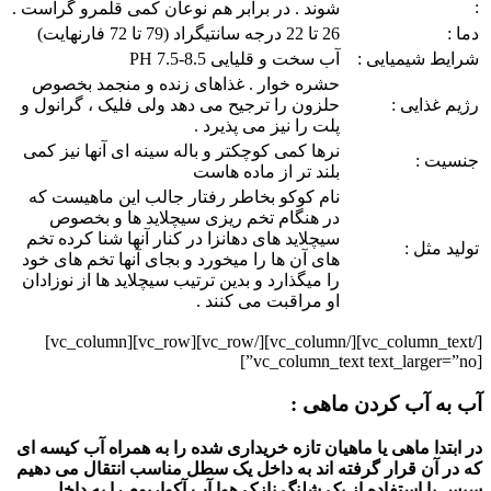
:
شوند . در برابر هم نوعان کمی قلمرو گراست .
دما :
26 تا 22 درجه سانتیگراد (79 تا 72 فارنهایت)
شرایط شیمیایی :
آب سخت و قلیایی PH 7.5-8.5
حشره خوار . غذاهای زنده و منجمد بخصوص
رژیم غذایی :
حلزون را ترجیح می دهد ولی فلیک ، گرانول و
پلت را نیز می پذیرد .
نرها کمی کوچکتر و باله سینه ای آنها نیز کمی
جنسیت :
بلند تر از ماده هاست
نام کوکو بخاطر رفتار جالب این ماهیست که
در هنگام تخم ریزی سیچلاید ها و بخصوص
سیچلاید های دهانزا در کنار آنها شنا کرده تخم
تولید مثل :
های آن ها را میخورد و بجای آنها تخم های خود
را میگذارد و بدین ترتیب سیچلاید ها از نوزادان
او مراقبت می کنند .
[/vc_column_text][/vc_column][/vc_row][vc_row][vc_column]
[vc_column_text text_larger=”no”]
آب به آب کردن ماهی :
در ابتدا ماهی یا ماهیان تازه خریداری شده را به همراه آب کیسه ای
که در آن قرار گرفته اند به داخل یک سطل مناسب انتقال می دهیم
سپس با استفاده از یک شلنگ نازک هوا آب آکواریوم را به داخل