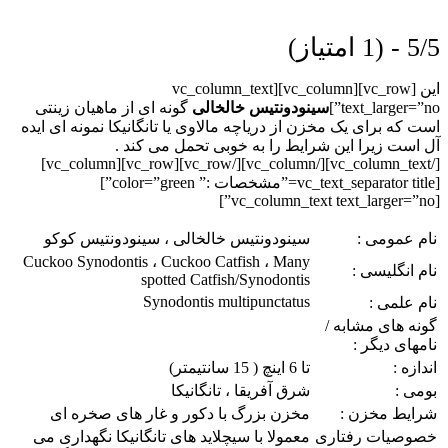
5/5 - (1 امتیاز)
این [vc_row][vc_column][vc_column_text
text_larger=”no”]
سینودونتیس خالخالی
گونه ای از ماهیان زینتی
است که برای یک مخزن از دریاچه مالاوی یا تانگانیکا نمونه ای ایده
آل است زیرا این شرایط را به خوبی تحمل می کند .
[/vc_column_text][/vc_column][/vc_row][vc_row][vc_column]
[vc_text_separator title=”مشخصات :” color=”green”]
[vc_column_text text_larger=”no”]
نام عمومی :
سینودونتیس خالخالی ، سینودونتیس کوکو
Cuckoo Synodontis ، Cuckoo Catfish ، Many
نام انگلیسی :
spotted Catfish/Synodontis
Synodontis multipunctatus
نام علمی :
گونه های مشابه /
نامهای دیگر :
اندازه :
تا 6 اینچ ( 15 سانتیمتر)
بومی :
شرق آفریقا ، تانگانیکا
شرایط مخزن :
مخزن بزرگ با دکور و غار های صخره ای
خصوصیات رفتاری
معمولا با سیچلاید های تانگانیکا نگهداری می