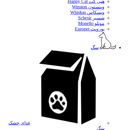
هپی کت Happy Cat
وینستون Winston
ویسکاس Whiskas
شسیر Schesir
مونلو Monello
یوروپت Europet
سگ
غذای خشک
سگ