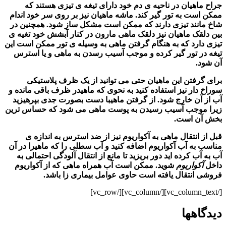
جراح ماهیان در ناحیه ی دم خود دارای تیغه ی تیزی هستند که
ممکن است به تور گیر کند. ماشه ماهیان نیز بر روی سر خود اندام
شاخ مانند تیزی دارند که ممکن است مشکل ساز شود. همچنین در
بین دلقک ماهیان نیز دلقک ماهی مارون در کنار آبشش خود تغیه ی
تیزی دارد که به هنگام گرفتن ماهی به وسیله ی تور ممکن است این
تیغه در تور گیر کرده و موجب آسیب رسدن به ماهی و یا استرس
آن شود.
برای گرفتن این ماهیان حتی می توانید از یک ظرف پلاستیکی
سوراخ دار نیز استفاده کنید به نحوی که ماهیدر ظرف باقی مانده و
آب از آن خارج شود. از گرفتن ماهیبا دست بصورت جدی بپرهیزید
زیرا موجب آسیب رسیدن به پوست ماهی می شود که حساس ترین
بخش آن است.
قبل از انتقال ماهی به آکواریوم نیز از ضد استرس به اندازه ی
مناسب به آب
آکواریوم
اضافه کنید و آب سطلی را که ماهیرا در آن
آب به آب
کرده اید دور بریزید تا مانع از انتقال آلودگی احتمالی به
داخل
آکواریوم
شوید. ممکن است آب همراه ماهی که از
آکواریوم
فروشی انتقال یافته است حاوی عوامل بیماری زا باشد.
[/vc_column_text][/vc_column][/vc_row]
دیدگاهها