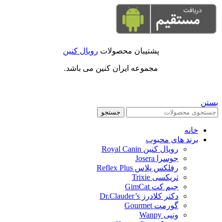
پشتیبان محصولات
رویال کنین
مجموعه ایران کنین می باشد.
بستن
جستجو
خانه
برند های محبوب
رویال کنین Royal Canin
جوسرا Josera
رفلکس پلاس Reflex Plus
تریکسی Trixie
جیم کت GimCat
دکتر کلادرز Dr.Clauder’s
گورمت Gourmet
ونپی Wanpy