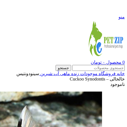
09108290600
منو
0
محصول
۰
تومان
جستجو
خانه
فروشگاه
موجودات زنده
ماهی آب شیرین
سینودونتیس
خالخالی – Cuckoo Synodontis
ناموجود