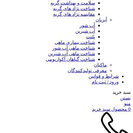
سلامت و بهداشت گربه
شناخت نژاد های گربه
مقایسه نژاد های گربه
آبزیان
آب شور
آب شیرین
پلنت
شناخت بیماری ماهی
شناخت ماهی آب شور
شناخت ماهی آب شیرین
شناخت گیاهان آکواریومی
ماکیان
معرفی تولیدکنندگان
شرایط و قوانین
ورود / ثبت نام
سبد خرید
بستن
منو
0
محصول
سبد خرید