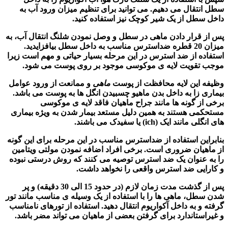
سطل انتقال می دهیم. می توانید برای تنظیم میزان ورود آب به
داخل سطل از یک شیر کوچک نیز استفاده کنید.
پس از قرار دادن
ماهی
در سطل و وصل نمودن شلنگ انتقال آب، به
میزان 20 قطره ضداسترس مناسب به داخل سطل بیافزایدید.
استفاده از ضد استرس در این مرحله بسیار حیاتی و مهم است زیرا
موجب تقویت لایه ی موکوسی موجود بر روی پوست می شود.
وظیفه این لایه محافظت از پوست
ماهی
و ممانعت از ورود عوامل
بیماری زا به داخل بدن ماهیو چسبیدن انگل ها به پوست می باشد.
برخی از گونه ها مانند جراح ماهیان فاقد لایه ی موکوسی
مستحکمی هستند به همین دلیل مستعد بیمار شدن به ویژه بیماری
های انگلی مانند ایک (ich) یا سفیدک می باشند.
بنابراین استفاده از ضداسترس مناسب در این مرحله برای این گونه
از ماهیان ضروری است. برخی افراد اضافه نمودن مولتی ویتامین
را به عنوان یک ضد استرس توصیه می کنند که روش درستی نبوده
و کارایی ضد استرس واقعی را نخواهد داشت.
پس از گذشت مدت زمان لازم (در حدود 15 الی 30 دقیقه) و پر
شدن سطل،
ماهی ها
را با استفاده از یک وسیله ی مناسب مانند تور
گرفته و به داخل آکواریوم انتقال دهید. استفاده از تورهای نامناسب
و غیراستاندارد برای گرفتن بعضی از ماهیان می تواند مضر باشد.