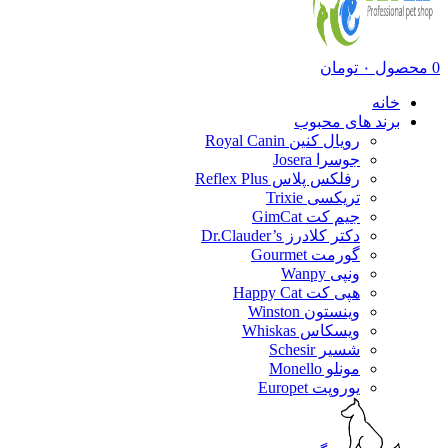
0
محصول
۰
تومان
خانه
برند های محبوب
رویال کنین Royal Canin
جوسرا Josera
رفلکس پلاس Reflex Plus
تریکسی Trixie
جیم کت GimCat
دکتر کلادرز Dr.Clauder’s
گورمت Gourmet
ونپی Wanpy
هپی کت Happy Cat
وینستون Winston
ویسکاس Whiskas
شسیر Schesir
مونلو Monello
یوروپت Europet