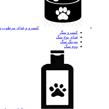
کنسرو و غذای مرطوب 
کنسرو سگ
غذای پوچ سگ
پودینگ سگ
ووم سگ