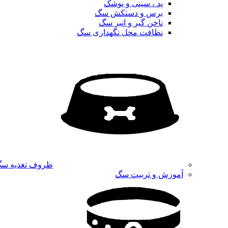
پد ، سینی و پوشک
برس و دستکش سگ
ناخن گیر و انبر سگ
نظافت محل نگهداری سگ
ظروف تغذیه س
آموزش و تربیت سگ