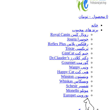
0
محصول
۰
تومان
خانه
برند های محبوب
رویال کنین Royal Canin
جوسرا Josera
رفلکس پلاس Reflex Plus
تریکسی Trixie
جیم کت GimCat
دکتر کلادرز Dr.Clauder’s
گورمت Gourmet
ونپی Wanpy
هپی کت Happy Cat
وینستون Winston
ویسکاس Whiskas
شسیر Schesir
مونلو Monello
یوروپت Europet