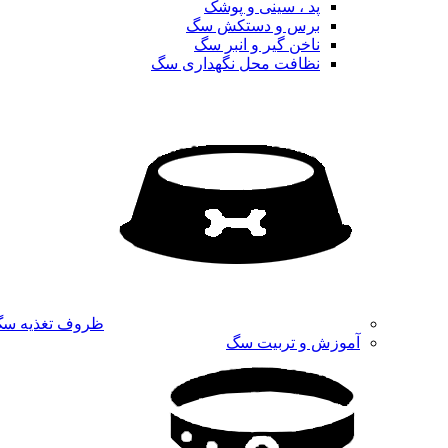
پد ، سینی و پوشک
برس و دستکش سگ
ناخن گیر و انبر سگ
نظافت محل نگهداری سگ
ظروف تغذیه س
آموزش و تربیت سگ