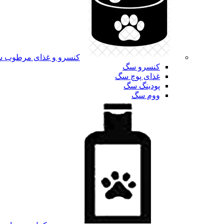
کنسرو و غذای مرطوب 
کنسرو سگ
غذای پوچ سگ
پودینگ سگ
ووم سگ