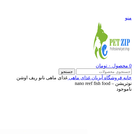
09108290600
منو
0
محصول
۰
تومان
جستجو
خانه
فروشگاه
آبزیان
غذای ماهی
غذای ماهی نانو ریف اوشن
نوتریشن – nano reef fish food
ناموجود