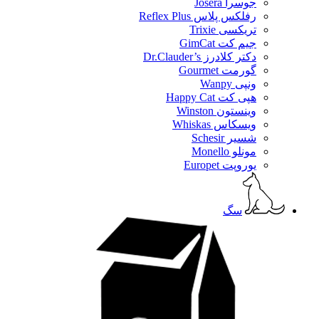
جوسرا Josera
رفلکس پلاس Reflex Plus
تریکسی Trixie
جیم کت GimCat
دکتر کلادرز Dr.Clauder’s
گورمت Gourmet
ونپی Wanpy
هپی کت Happy Cat
وینستون Winston
ویسکاس Whiskas
شسیر Schesir
مونلو Monello
یوروپت Europet
سگ