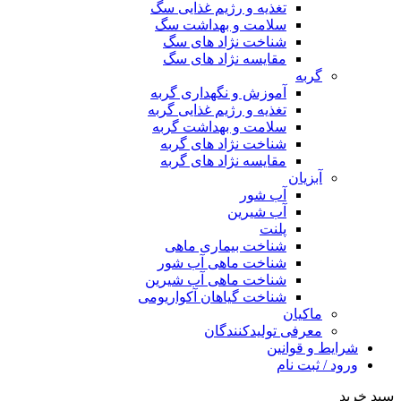
تغذیه و رژیم غذایی سگ
سلامت و بهداشت سگ
شناخت نژاد های سگ
مقایسه نژاد های سگ
گربه
آموزش و نگهداری گربه
تغذیه و رژیم غذایی گربه
سلامت و بهداشت گربه
شناخت نژاد های گربه
مقایسه نژاد های گربه
آبزیان
آب شور
آب شیرین
پلنت
شناخت بیماری ماهی
شناخت ماهی آب شور
شناخت ماهی آب شیرین
شناخت گیاهان آکواریومی
ماکیان
معرفی تولیدکنندگان
شرایط و قوانین
ورود / ثبت نام
سبد خرید