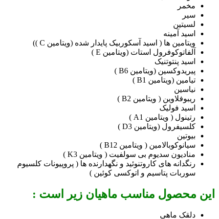
مخمر
سیر
لسیتین
اسید آمینه
ویتامین ها ( اسید آسکوربیک پایدار شده (ویتامین C ))
آلفاتوکوفرول استات (ویتامین E )
اسید پنتوتنیک
پیریدوکسین (ویتامین B6 )
تیامین (ویتامین B1 )
نیاسین
ریبوفلاوین ( ویتامین B2 )
اسید فولیک
رتینول ( ویتامین A1 )
کلسیفرول (ویتامین D3 )
بیوتین
سیانوکوبالامین ( ویتامین B12 )
منادیون سدیوم بی سولفیت ( ویتامین K3 )
رنگدانه های کاروتنوئید و نگهدارنده ها ( پروپیونات کلسیوم
سوربات پتاسیم و اتوکسی کوئین )
این محصول مناسب ماهیان زیر است :
دلقک ماهی