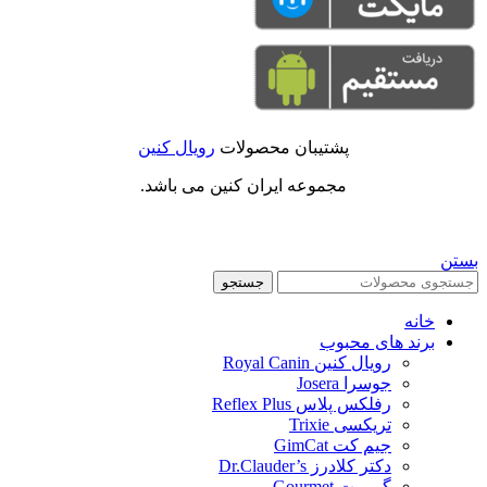
پشتیبان محصولات
رویال کنین
مجموعه ایران کنین می باشد.
بستن
جستجو
خانه
برند های محبوب
رویال کنین Royal Canin
جوسرا Josera
رفلکس پلاس Reflex Plus
تریکسی Trixie
جیم کت GimCat
دکتر کلادرز Dr.Clauder’s
گورمت Gourmet