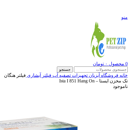
09108290600
منو
0
محصول
۰
تومان
جستجو
خانه
فروشگاه
آبزیان
تجهیزات تصفیه آب
فیلتر آبشاری
فیلتر هنگان
تک مخزن ایستا – Ista I 851 Hang On
ناموجود