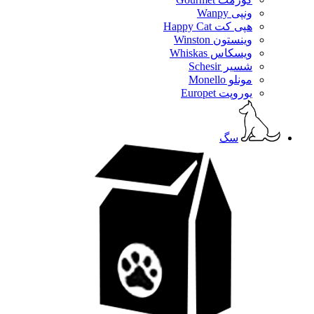
ونپی Wanpy
هپی کت Happy Cat
وینستون Winston
ویسکاس Whiskas
شسیر Schesir
مونلو Monello
یوروپت Europet
سگ