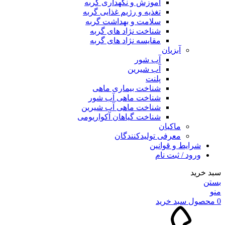
آموزش و نگهداری گربه
تغذیه و رژیم غذایی گربه
سلامت و بهداشت گربه
شناخت نژاد های گربه
مقایسه نژاد های گربه
آبزیان
آب شور
آب شیرین
پلنت
شناخت بیماری ماهی
شناخت ماهی آب شور
شناخت ماهی آب شیرین
شناخت گیاهان آکواریومی
ماکیان
معرفی تولیدکنندگان
شرایط و قوانین
ورود / ثبت نام
سبد خرید
بستن
منو
0
محصول
سبد خرید