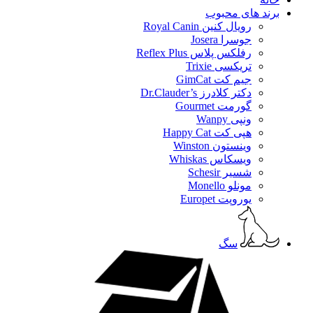
برند های محبوب
رویال کنین Royal Canin
جوسرا Josera
رفلکس پلاس Reflex Plus
تریکسی Trixie
جیم کت GimCat
دکتر کلادرز Dr.Clauder’s
گورمت Gourmet
ونپی Wanpy
هپی کت Happy Cat
وینستون Winston
ویسکاس Whiskas
شسیر Schesir
مونلو Monello
یوروپت Europet
سگ