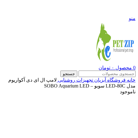
09108290600
منو
0
محصول
۰
تومان
جستجو
خانه
فروشگاه
آبزیان
تجهیزات روشنایی
لامپ ال ای دی آکواریوم
مدل LED-80C سوبو – SOBO Aquarium LED
ناموجود