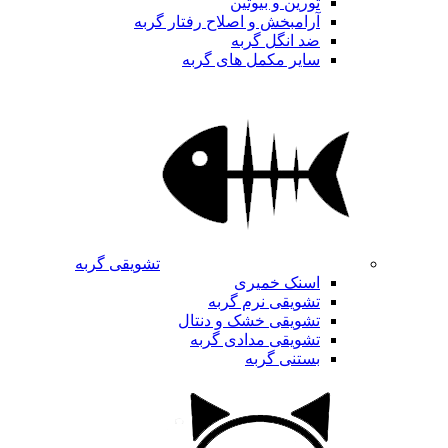
تورین و بیوتین
آرامبخش و اصلاح رفتار گربه
ضد انگل گربه
سایر مکمل های گربه
تشویقی گربه
اسنک خمیری
تشویقی نرم گربه
تشویقی خشک و دنتال
تشویقی مدادی گربه
بستنی گربه