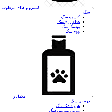
کنسرو و غذای مرطوب
سگ
کنسرو سگ
غذای پوچ سگ
پودینگ سگ
ووم سگ
مکمل و
درمانی سگ
شیرخشک سگ
مولتی ویتامین سگ