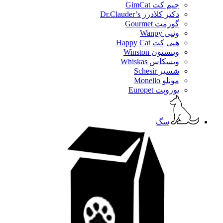
جیم کت GimCat
دکتر کلادرز Dr.Clauder’s
گورمت Gourmet
ونپی Wanpy
هپی کت Happy Cat
وینستون Winston
ویسکاس Whiskas
شسیر Schesir
مونلو Monello
یوروپت Europet
سگ