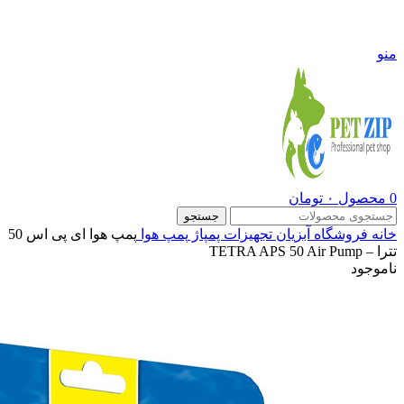
09108290600
منو
0
محصول
۰
تومان
جستجو
خانه
فروشگاه
آبزیان
تجهیزات پمپاژ
پمپ هوا
پمپ هوا ای پی اس 50
تترا – TETRA APS 50 Air Pump
ناموجود