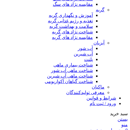
مقایسه نژاد های سگ
گربه
آموزش و نگهداری گربه
تغذیه و رژیم غذایی گربه
سلامت و بهداشت گربه
شناخت نژاد های گربه
مقایسه نژاد های گربه
آبزیان
آب شور
آب شیرین
پلنت
شناخت بیماری ماهی
شناخت ماهی آب شور
شناخت ماهی آب شیرین
شناخت گیاهان آکواریومی
ماکیان
معرفی تولیدکنندگان
شرایط و قوانین
ورود / ثبت نام
سبد خرید
بستن
منو