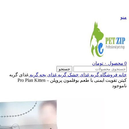
09108290600
منو
0
محصول
۰
تومان
جستجو
خانه
فروشگاه
گربه
غذای خشک گربه
غذای بچه گربه
غذای گربه
کیتن تقویت ایمنی با طعم بوقلمون پروپلن – Pro Plan Kitten
ناموجود