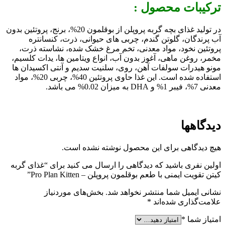
ترکیبات محصول :
در تولید غذای بچه گربه پروپلن از بوقلمون 20%، برنج، پروتئین بدون
آب پرندگان، گلوتن گندم، چربی های حیوانی، ذرت، کنسانتره
پروتئین نخود، مواد معدنی، تخم مرغ خشک شده، نشاسته ذرت،
مخمر، روغن ماهی، آغوز بدون آب، انواع ویتامین ها، یدات کلسیم،
مونو هیدرات سولفات آهن، روی، سلنیت سدیم و آنتی اکسیدان ها
استفاده شده است. این غذا حاوی پروتئین 40%، چربی 20%، مواد
معدنی 7%، فیبر 1% و DHA به میزان 0.02% می باشد.
دیدگاهها
هیچ دیدگاهی برای این محصول نوشته نشده است.
اولین نفری باشید که دیدگاهی را ارسال می کنید برای “غذای گربه
کیتن تقویت ایمنی با طعم بوقلمون پروپلن – Pro Plan Kitten”
نشانی ایمیل شما منتشر نخواهد شد.
بخش‌های موردنیاز
علامت‌گذاری شده‌اند
*
امتیاز شما
*