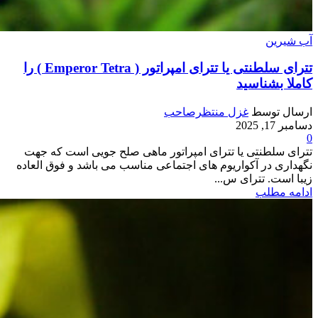
آب شیرین
تترای سلطنتی یا تترای امپراتور ( Emperor Tetra ) را
کاملا بشناسید
ارسال توسط
غزل منتظرصاحب
دسامبر 17, 2025
0
تترای سلطنتی یا تترای امپراتور ماهی صلح جویی است که جهت
نگهداری در آکواریوم های اجتماعی مناسب می باشد و فوق العاده
زیبا است. تترای س...
ادامه مطلب