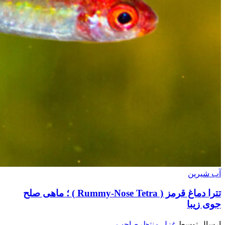
آب شیرین
تترا دماغ قرمز ( Rummy-Nose Tetra ) ؛ ماهی صلح
جوی زیبا
ارسال توسط
غزل منتظرصاحب