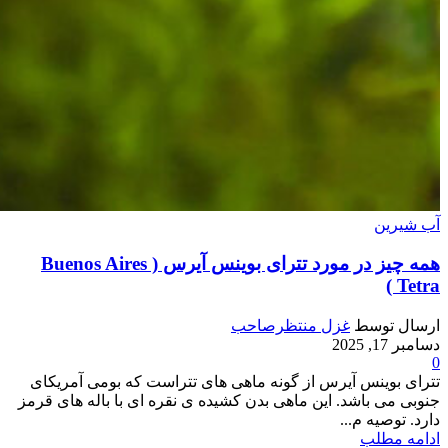
آب شیرین
همه چیز در مورد تترای بوینس آیرس ( Buenos Aires
Tetra )
ارسال توسط
غزل منتظرصاحب
دسامبر 17, 2025
0
تترای بوینس آیرس از گونه ماهی های تتراست که بومی آمریکای
جنوبی می باشد. این ماهی بدن کشیده ی نقره ای با باله های قرمز
دارد. توصیه م...
ادامه مطلب