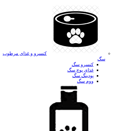
کنسرو و غذای مرطوب
سگ
کنسرو سگ
غذای پوچ سگ
پودینگ سگ
ووم سگ