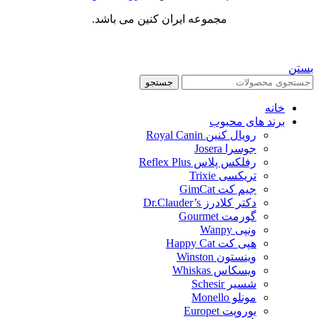
مجموعه ایران کنین می باشد.
بستن
جستجو
خانه
برند های محبوب
رویال کنین Royal Canin
جوسرا Josera
رفلکس پلاس Reflex Plus
تریکسی Trixie
جیم کت GimCat
دکتر کلادرز Dr.Clauder’s
گورمت Gourmet
ونپی Wanpy
هپی کت Happy Cat
وینستون Winston
ویسکاس Whiskas
شسیر Schesir
مونلو Monello
یوروپت Europet