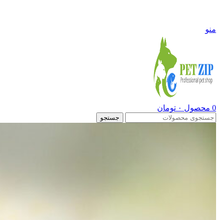
09108290600
منو
0
محصول
۰
تومان
جستجو