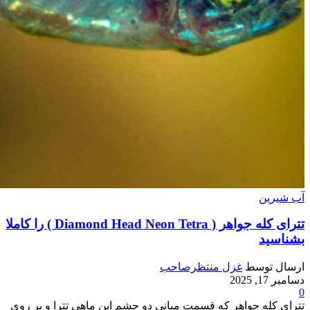
آب شیرین
تترای کله جواهر ( Diamond Head Neon Tetra ) را کاملا
بشناسید
ارسال توسط
غزل منتظرصاحب
دسامبر 17, 2025
0
تترای کله جواهر که قسمت میانی دو چشم این ماهی تترا و بر روی