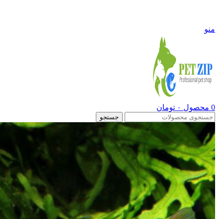
09108290600
منو
0
محصول
۰
تومان
جستجو