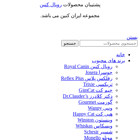
پشتیبان محصولات
رویال کنین
مجموعه ایران کنین می باشد.
بستن
جستجو
خانه
برند های محبوب
رویال کنین Royal Canin
جوسرا Josera
رفلکس پلاس Reflex Plus
تریکسی Trixie
جیم کت GimCat
دکتر کلادرز Dr.Clauder’s
گورمت Gourmet
ونپی Wanpy
هپی کت Happy Cat
وینستون Winston
ویسکاس Whiskas
شسیر Schesir
مونلو Monello