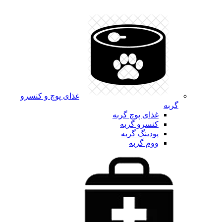
غذای پوچ و کنسرو
گربه
غذای پوچ گربه
کنسرو گربه
پودینگ گربه
ووم گربه