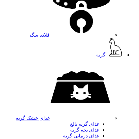
قلاده سگ
گربه
غذای خشک گربه
غذای گربه بالغ
غذای بچه گربه
غذای درمانی گربه