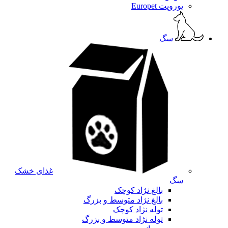
یوروپت Europet
سگ
غذای خشک
سگ
بالغ نژاد کوچک
بالغ نژاد متوسط و بزرگ
توله نژاد کوچک
توله نژاد متوسط و بزرگ