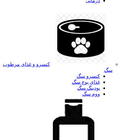
درمانی
کنسرو و غذای مرطوب
سگ
کنسرو سگ
غذای پوچ سگ
پودینگ سگ
ووم سگ