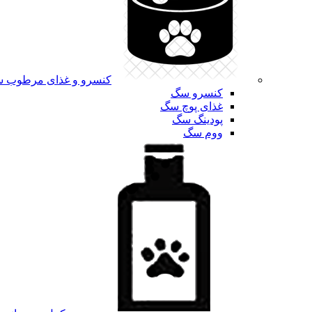
کنسرو و غذای مرطوب 
کنسرو سگ
غذای پوچ سگ
پودینگ سگ
ووم سگ