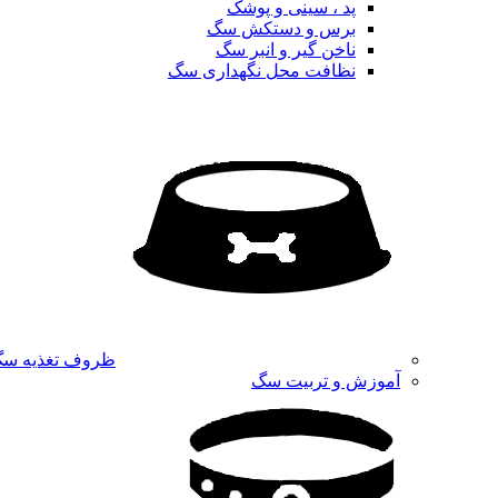
پد ، سینی و پوشک
برس و دستکش سگ
ناخن گیر و انبر سگ
نظافت محل نگهداری سگ
ظروف تغذیه س
آموزش و تربیت سگ