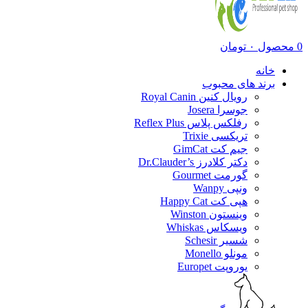
0
محصول
۰
تومان
خانه
برند های محبوب
رویال کنین Royal Canin
جوسرا Josera
رفلکس پلاس Reflex Plus
تریکسی Trixie
جیم کت GimCat
دکتر کلادرز Dr.Clauder’s
گورمت Gourmet
ونپی Wanpy
هپی کت Happy Cat
وینستون Winston
ویسکاس Whiskas
شسیر Schesir
مونلو Monello
یوروپت Europet