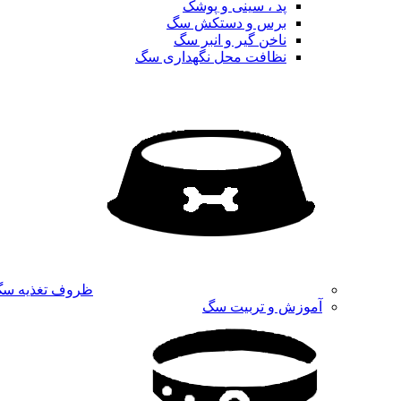
پد ، سینی و پوشک
برس و دستکش سگ
ناخن گیر و انبر سگ
نظافت محل نگهداری سگ
ظروف تغذیه س
آموزش و تربیت سگ