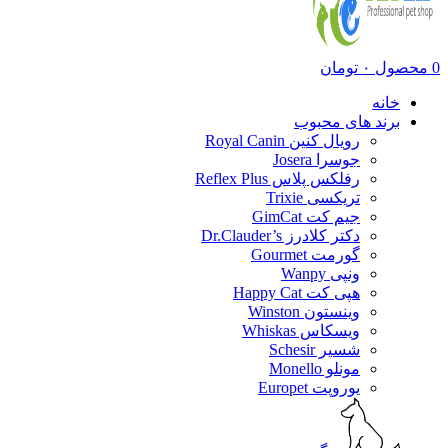
0
محصول
۰
تومان
خانه
برند های محبوب
رویال کنین Royal Canin
جوسرا Josera
رفلکس پلاس Reflex Plus
تریکسی Trixie
جیم کت GimCat
دکتر کلادرز Dr.Clauder’s
گورمت Gourmet
ونپی Wanpy
هپی کت Happy Cat
وینستون Winston
ویسکاس Whiskas
شسیر Schesir
مونلو Monello
یوروپت Europet