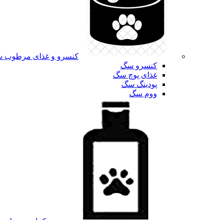
کنسرو و غذای مرطوب 
کنسرو سگ
غذای پوچ سگ
پودینگ سگ
ووم سگ