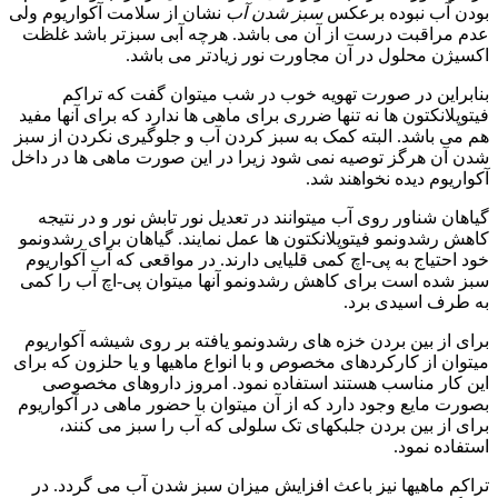
بودن آب نبوده برعکس
سبز شدن آب
نشان از سلامت آکواریوم ولی
عدم مراقبت درست از آن می باشد. هرچه آبی سبزتر باشد غلظت
اکسیژن محلول در آن مجاورت نور زیادتر می باشد.
بنابراین در صورت تهویه خوب در شب میتوان گفت که تراکم
فیتوپلانکتون ها نه تنها ضرری برای ماهی ها ندارد که برای آنها مفید
هم می باشد. البته کمک به سبز کردن آب و جلوگیری نکردن از سبز
شدن آن هرگز توصیه نمی شود زیرا در این صورت ماهی ها در داخل
آکواریوم دیده نخواهند شد.
گیاهان شناور روی آب میتوانند در تعدیل نور تابش نور و در نتیجه
کاهش رشدونمو فیتوپلانکتون ها عمل نمایند. گیاهان برای رشدونمو
خود احتیاج به پی-اچ کمی قلیایی دارند. در مواقعی که آب آکواریوم
سبز شده است برای کاهش رشدونمو آنها میتوان پی-اچ آب را کمی
به طرف اسیدی برد.
برای از بین بردن خزه های رشدونمو یافته بر روی شیشه آکواریوم
میتوان از کارکردهای مخصوص و با انواع ماهیها و یا حلزون که برای
این کار مناسب هستند استفاده نمود. امروز داروهای مخصوصی
بصورت مایع وجود دارد که از آن میتوان با حضور ماهی در آکواریوم
برای از بین بردن جلبکهای تک سلولی که آب را سبز می کنند،
استفاده نمود.
تراکم ماهیها نیز باعث افزایش میزان سبز شدن آب می گردد. در