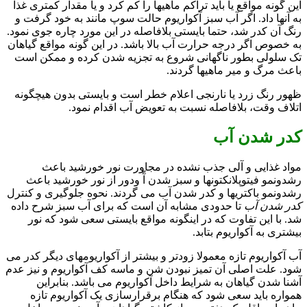
این گونه مواقع یا باید تراکم ماهیها را کم کرد و یا مقدار کمتری غذا
به آنها داد. اگر آب سبز آکواریوم حالت سوپ مانند به خود گرفت و
رنگ آن کدر شد، حتما بایستی بلافاصله در این مورد چاره جوی نمود.
به خصوص اگر درجه حرارت آب بالا باشد. در این گونه مواقع گیاهان
تک سلولی بطور ناگهانی شروع به تجزیه شدن کرده و ممکن است
باعث مرگ و میر ماهیها گردند.
ظهور رنگ زرد یا نارنجی اعلام خطر است و بایستی بدون هیچگونه
اتلاف وقت، بلافاصله نسبت به تعویض آب اقدام نمود.
کدر شدن آب
مواد غذایی و آلی جذب نشده در مجاورت نور خورشید باعث
رشدونمو فیتوپلانکتونها و سبز شدن آّ ودور از نور خورشید باعث
رشدونمو باکتریها و کدر شدن آب می گردند. نحوه جلوگیری و کنترل
کدر شدن آب
تا حدودی مشابه آن است که برای آب سبز شرح داده
شد. با این تفاوت که در اینگونه مواقع بایستی سعی شود که نور
بیشتری به آکواریوم بتابد.
آب آکواریوم تازه معمولا زودتر و بیشتر از آکواریومهای دیگر کدر می
شود. علت اصلی آن تمیز نبودن شن و ماسه کف آکواریوم و نیز عدم
آشنا شدن گیاهان به شرایط داخل آکواریوم می باشد. بنابراین
همواره باید سعی شود که هنگام برقرارسازی یک آکواریوم تازه