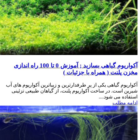
آکواریوم گیاهی بسازید ; آموزش 0 تا 100 راه اندازی
مخزن پلنت ( همراه با جزئیات )
آکواریوم گیاهی یکی از پر طرفدارترین و زیباترین آکواریوم های آب
شیرین است. در ساخت آکواریوم پلنت، از گیاهان طبیعی تزئینی
استفاده می شود....
ادامه مطلب