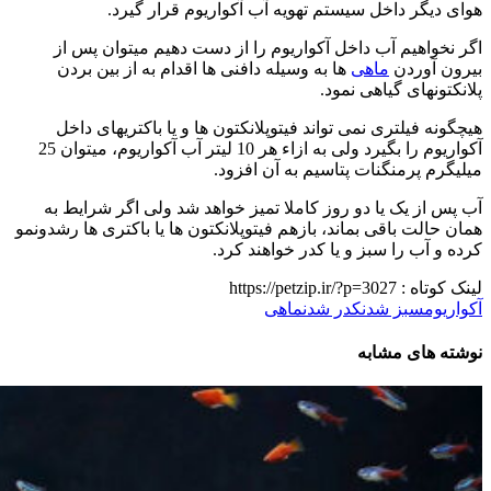
هوای دیگر داخل سیستم تهویه آب آکواریوم قرار گیرد.
اگر نخواهیم آب داخل آکواریوم را از دست دهیم میتوان پس از
بیرون آوردن
ماهی
ها به وسیله دافنی ها اقدام به از بین بردن
پلانکتونهای گیاهی نمود.
هیچگونه فیلتری نمی تواند فیتوپلانکتون ها و یا باکتریهای داخل
آکواریوم را بگیرد ولی به ازاء هر 10 لیتر آب آکواریوم، میتوان 25
میلیگرم پرمنگنات پتاسیم به آن افزود.
آب پس از یک یا دو روز کاملا تمیز خواهد شد ولی اگر شرایط به
همان حالت باقی بماند، بازهم فیتوپلانکتون ها یا باکتری ها رشدونمو
کرده و آب را سبز و یا کدر خواهند کرد.
لینک کوتاه :
https://petzip.ir/?p=3027
آکواریوم
سبز شدن
کدر شدن
ماهی
نوشته های مشابه