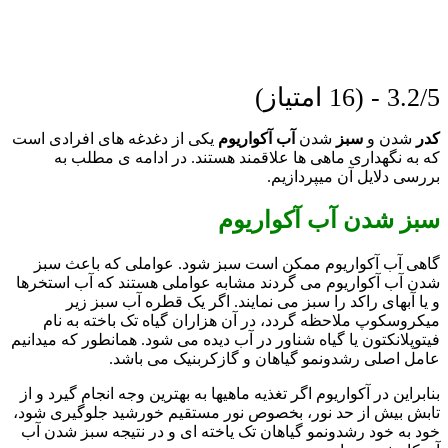
3.2/5 - (16 امتیاز)
کدر
شدن و
سبز
شدن
آب آکواریوم
یکی از دغدغه های افرادی است
که به نگهداری ماهی ها علاقمند هستند. در ادامه ی مطلب به
بررسی دلایل آن میپردازیم.
سبز شدن آب آکواریوم
گاهی آب آکواریوم ممکن است سبز شود. عواملی که باعث سبز
شدن آب آکواریوم می گردند مشابه عواملی هستند که آب استخرها
و یا آبهای راکد را سبز می نمایند. اگر یک قطره آب سبز زیر
میکروسکوپ ملاحظه گردد، در آن هزاران گیاه تک باخته به نام
فیتوپلانکتون یا گیاه شناور در آب دیده می شود. همانطور که میدانیم
عامل اصلی رشدونمو گیاهان و گازکربنیک می باشد.
بنابراین در آکواریوم اگر تغذیه ماهیها به بهترین وجه انجام گیرد و از
تابش بیش از حد نور، بخصوص نور مستقیم خورشید جلوگیری شود،
خود به خود رشدونمو گیاهان تک یاخته ای و در نتیجه سبز شدن آب