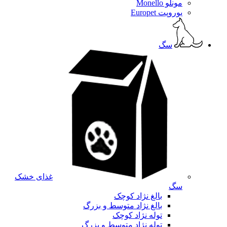
مونلو Monello
یوروپت Europet
سگ
غذای خشک
سگ
بالغ نژاد کوچک
بالغ نژاد متوسط و بزرگ
توله نژاد کوچک
توله نژاد متوسط و بزرگ