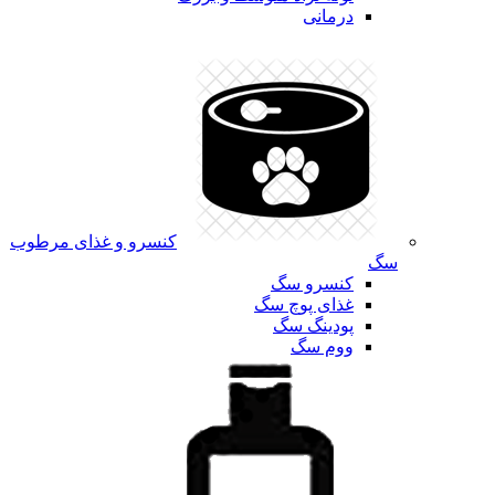
درمانی
کنسرو و غذای مرطوب
سگ
کنسرو سگ
غذای پوچ سگ
پودینگ سگ
ووم سگ