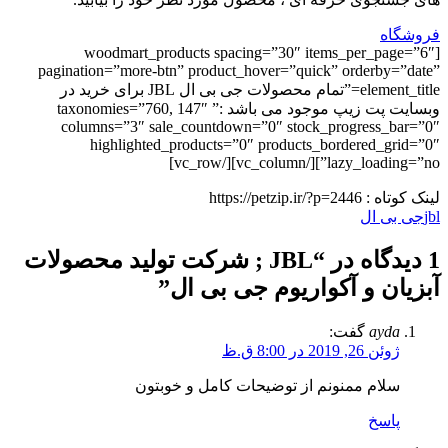
فروشگاه
[woodmart_products spacing=”30″ items_per_page=”6″
pagination=”more-btn” product_hover=”quick” orderby=”date”
element_title=”تمام محصولات جی بی ال JBL برای خرید در
وبسایت پت زیپ موجود می باشد :” taxonomies=”760, 147″
columns=”3″ sale_countdown=”0″ stock_progress_bar=”0″
highlighted_products=”0″ products_bordered_grid=”0″
lazy_loading=”no”][/vc_column][/vc_row]
لینک کوتاه :
https://petzip.ir/?p=2446
jbl
جی بی ال
1 دیدگاه در “
JBL ; شرکت تولید محصولات
آبزیان و آکواریوم جی بی ال
”
ayda
گفت:
ژوئن 26, 2019 در 8:00 ق.ظ
سلام ممنونم از توضیحات کامل و خوبتون
پاسخ