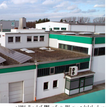
پس از راه اندازی برند JBL، شرکت
JBL
که از سال 1984 در