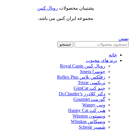
پشتیبان محصولات
رویال کنین
مجموعه ایران کنین می باشد.
بستن
جستجو
خانه
برند های محبوب
رویال کنین Royal Canin
جوسرا Josera
رفلکس پلاس Reflex Plus
تریکسی Trixie
جیم کت GimCat
دکتر کلادرز Dr.Clauder’s
گورمت Gourmet
ونپی Wanpy
هپی کت Happy Cat
وینستون Winston
ویسکاس Whiskas
شسیر Schesir