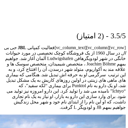
3.5/5 - (2 امتیاز)
[vc_row][vc_column][vc_column_text]فعالیت کمپانی
JBL
جی بی
ال
در سال 1960 از یک فروشگاه کوچک تخصصی در مورد حیوانات
خانگی در شهر لودویگزهافن Ludwigshafen آلمان آغاز شد.
جواهیم
بمهم Joachim Böhme ، متخصص شیمیدان، متخصص سوسک ها و
علاقه مند به آکواریوم، متولد شهر درسدن، آن را افتتاح کرد، و به
این ترتیب سرگرمی او به حرفه اش تبدیل شد. هنگامی که بیماری
های ماهی های زینتی در اولین روزهای کاریش به یک مشکل تبدیل
شد، او یک دارو به نام Punktol برای بیماری “لکه سفید”، که
“Ichtyo” نامیده می شد را تولید کرد. این دارو امروزه نیز تولید می
شود. برای وارد سازی این دارو به بازار، او نیاز به یک نام تجاری
داشت، که او این نام را از ابتدای نام خود و شهر محل زندگیش
جواهیم بمهم JB و لودویگز L گرفت.