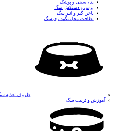
پد ، سینی و پوشک
برس و دستکش سگ
ناخن گیر و انبر سگ
نظافت محل نگهداری سگ
ظروف تغذیه س
آموزش و تربیت سگ