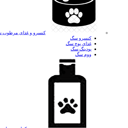
کنسرو و غذای مرطوب 
کنسرو سگ
غذای پوچ سگ
پودینگ سگ
ووم سگ