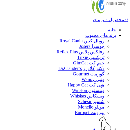
0
محصول
۰
تومان
خانه
برند های محبوب
رویال کنین Royal Canin
جوسرا Josera
رفلکس پلاس Reflex Plus
تریکسی Trixie
جیم کت GimCat
دکتر کلادرز Dr.Clauder’s
گورمت Gourmet
ونپی Wanpy
هپی کت Happy Cat
وینستون Winston
ویسکاس Whiskas
شسیر Schesir
مونلو Monello
یوروپت Europet