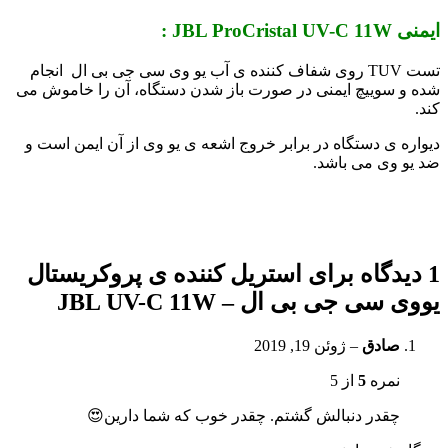
ایمنی JBL ProCristal UV-C 11W :
تست TUV روی شفاف کننده ی آب یو وی سی جی بی ال انجام
شده و سوییچ ایمنی در صورت باز شدن دستگاه، آن را خاموش می
کند.
دیواره ی دستگاه در برابر خروج اشعه ی یو وی از آن ایمن است و
ضد یو وی می باشد.
1 دیدگاه برای
استریل کننده ی پروکریستال
یووی سی جی بی ال – JBL UV-C 11W
صادق
–
ژوئن 19, 2019
نمره
5
از 5
چقدر دنبالش گشتم. چقدر خوب كه شما دارين😍