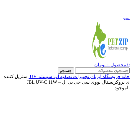
09108290600
منو
0
محصول
۰
تومان
جستجو
خانه
فروشگاه
آبزیان
تجهیزات تصفیه آب
سیستم UV
استریل کننده
ی پروکریستال یووی سی جی بی ال – JBL UV-C 11W
ناموجود