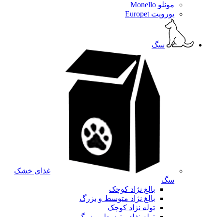
مونلو Monello
یوروپت Europet
سگ
غذای خشک
سگ
بالغ نژاد کوچک
بالغ نژاد متوسط و بزرگ
توله نژاد کوچک
توله نژاد متوسط و بزرگ