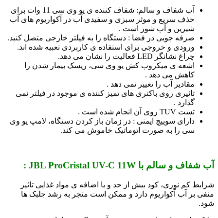
آب شفاف و سالم: شفاف کننده ی یو وی سی 11 وات برای
حذف سریع و موثر سبزی و سفیدی آب در آکواریوم های آب
شیرین و آب شور است .
صرفه جویی در فضا : دستگاه را به فیلتر خارجی متصل کنید.
ورودی و خروجی برای استفاده ی کاربردی تعبیه شده اند.
چراغ نشانگر LED فعالیت را نشان می دهد.
اشعه ی میکروب کش یو وی سی، ریسک بیمار شدن را
کاهش می دهد .
مقادیر آب را تغییر نمی دهد .
تاثیری روی باکتری های تمیز کننده ی موجود در فیلتر نمی
گذارد .
تست TUV روی آن انجام شده است .
دارای سوییچ ایمنی : در زمان باز کردن دستگاه، لامپ یو وی
سی را به صورت اتوماتیک خاموش می کند.
آب شفاف و سالم با JBL ProCristal UV-C 11W :
شرایط کم نوری، کود بیش از حد و با اضافه ی مواد غذایی تاثیر
منفی بر آب آکواریوم دارد و ممکن است منجر به رشد جلبک ها
شود.