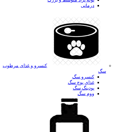
درمانی
کنسرو و غذای مرطوب
سگ
کنسرو سگ
غذای پوچ سگ
پودینگ سگ
ووم سگ