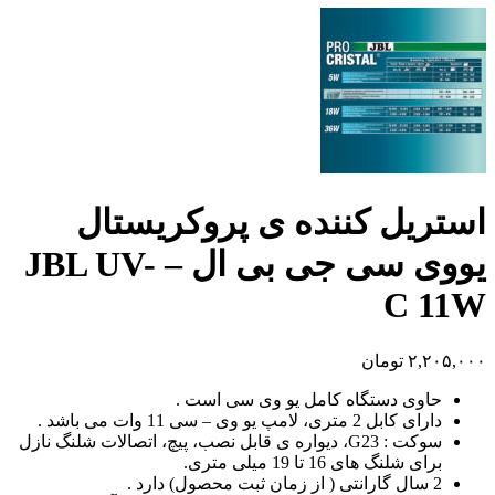
استریل کننده ی پروکریستال
یووی سی جی بی ال – JBL UV-
C 11W
۲,۲۰۵,۰۰۰
تومان
حاوی دستگاه کامل یو وی سی است .
دارای کابل 2 متری، لامپ یو وی – سی 11 وات می باشد .
سوکت : G23، دیواره ی قابل نصب، پیچ، اتصالات شلنگ نازل
برای شلنگ های 16 تا 19 میلی متری.
2 سال گارانتی ( از زمان ثبت محصول) دارد .