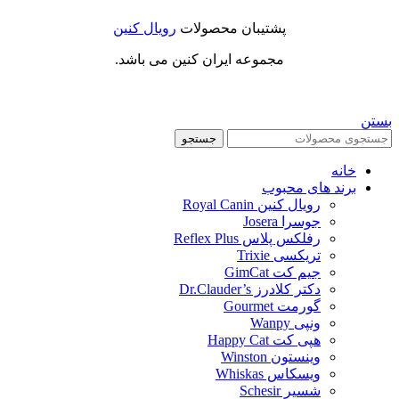
پشتیبان محصولات
رویال کنین
مجموعه ایران کنین می باشد.
بستن
جستجو
خانه
برند های محبوب
رویال کنین Royal Canin
جوسرا Josera
رفلکس پلاس Reflex Plus
تریکسی Trixie
جیم کت GimCat
دکتر کلادرز Dr.Clauder’s
گورمت Gourmet
ونپی Wanpy
هپی کت Happy Cat
وینستون Winston
ویسکاس Whiskas
شسیر Schesir