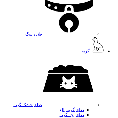
قلاده سگ
گربه
غذای خشک گربه
غذای گربه بالغ
غذای بچه گربه