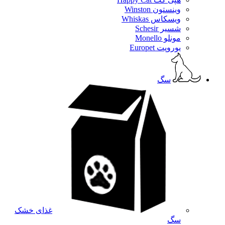
وینستون Winston
ویسکاس Whiskas
شسیر Schesir
مونلو Monello
یوروپت Europet
سگ
غذای خشک
سگ