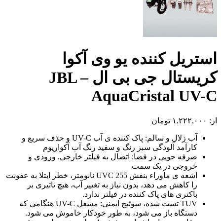
استریل کننده یو وی آکوا
کریستال جی بی ال – JBL
AquaCristal UV-C
از:
۱,۲۲۲,۰۰۰
تومان
آب زلال و سالم: پاک کننده ی آب UV-C و حذف سریع و
کارآمد آلودگی سبز رنگ و سفید رنگ آب آکواریوم
صرفه جویی در فضا: اتصال به فیلتر خارجی. ورودی و
خروجی در یک سمت
اشعه ی ماوراء بنفش UVC 255 نانومتر، خطر ابتلا به عفونت
را کاهش می دهد، بدون نیاز به تغییر آب، هیچ تاثیری بر
باکتری های پاک کننده در فیلتر ندارد.
TUV تست شده، سوئیچ ایمنی: مشعل UV-C هنگامی که
دستگاه باز می شود، به طور خودکار خاموش می شود.