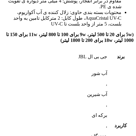
مقاوم در برابر انفجار، پوشش: 4 میلی متر دیواره ی تقویت
شده ی PE.
محتویات بسته بندی حاوی: زلال کننده ی آب آکواریوم،
AquaCristal UV-C، طول کابل: 2 مترکابل تامین به واحد
بلست، 5 متر از واحد بلست تا UV-C
(
5w
برای 20 تا 500 لیتر،
9w
برای 100 تا 800 لیتر،
11w
برای 150 تا
1000 لیتر،
18w
برای 200 تا 1800 لیتر)
برند
جی بی ال JBL
آب شور
,
آب شیرین
,
برکه ای
کاربرد
,