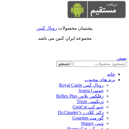
پشتیبان محصولات
رویال کنین
مجموعه ایران کنین می باشد.
بستن
جستجو
خانه
برند های محبوب
رویال کنین Royal Canin
جوسرا Josera
رفلکس پلاس Reflex Plus
تریکسی Trixie
جیم کت GimCat
دکتر کلادرز Dr.Clauder’s
گورمت Gourmet
ونپی Wanpy
هپی کت Happy Cat