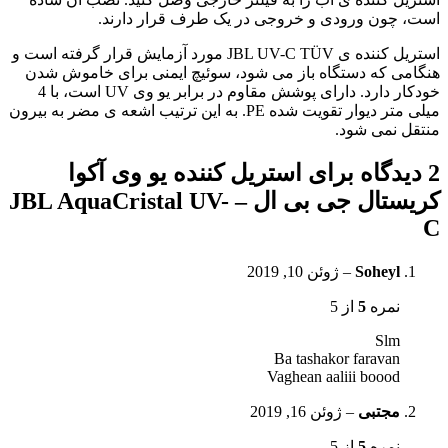
است، چون ورودی و خروجی در یک طرف قرار دارند.
استریل کننده ی JBL UV-C TÜV مورد آزمایش قرار گرفته است و
هنگامی که دستگاه باز می شود، سوئیچ ایمنی برای خاموش شدن
خودکار دارد. دارای پوشش مقاوم در برابر یو وی UV است، با 4
میلی متر دیوار تقویت شده PE. به این ترتیب اشعه ی مضر به بیرون
منتقل نمی شود.
2 دیدگاه برای
استریل کننده یو وی آکوا
کریستال جی بی ال – JBL AquaCristal UV-
C
Soheyl
–
ژوئن 10, 2019
نمره
5
از 5
Slm
Ba tashakor faravan
Vaghean aaliii boood
مجتبی
–
ژوئن 16, 2019
نمره
5
از 5