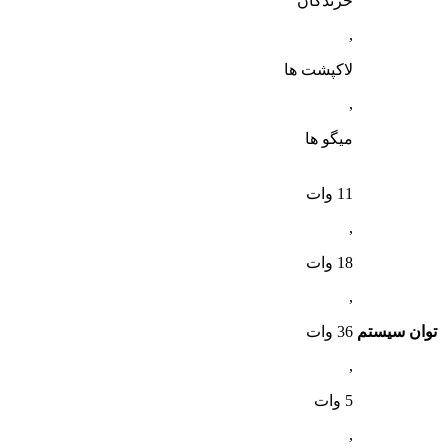
خزندگان
,
لاکپشت ها
,
میگو ها
11 وات
,
18 وات
,
توان سیستم
36 وات
,
5 وات
,