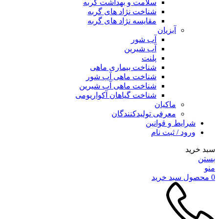
سلامت و بهداشت گربه
شناخت نژاد های گربه
مقایسه نژاد های گربه
آبزیان
آب شور
آب شیرین
پلنت
شناخت بیماری ماهی
شناخت ماهی آب شور
شناخت ماهی آب شیرین
شناخت گیاهان آکواریومی
ماکیان
معرفی تولیدکنندگان
شرایط و قوانین
ورود / ثبت نام
سبد خرید
بستن
منو
0
محصول
سبد خرید