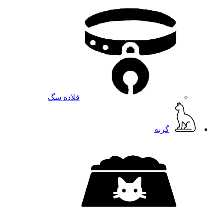
قلاده سگ
گربه