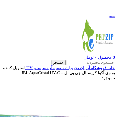
09108290600
منو
0
محصول
۰
تومان
جستجو
خانه
فروشگاه
آبزیان
تجهیزات تصفیه آب
سیستم UV
استریل کننده
یو وی آکوا کریستال جی بی ال – JBL AquaCristal UV-C
ناموجود