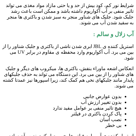
شرایط نور کم، کود بیش از حد و یا حتی مازاد مواد مغذی می تواند
تاثیر منفی بر آب آکواریوم داشته باشد و ممکن است باعث رشد
جلبک شود. جلبک های شناور منجر به سبز شدن و باکتری ها منجر
به سفید شدن آب می شوند.
آب زلال و سالم :
استریل کننده ی JBL ابری شدن ناشی از باکتری و جلبک شناور را از
بین می برد. آب آکواریوم وارد محفظه ی مقاوم در برابر UV می
شود.
انعکاس اشعه ماوراء بنفش، باکتری ها، میکروب های دیگر و جلبک
های شناور را از بین می برد. این دستگاه می تواند به حذف جلبکهای
پایدار مانند جلبکهای نخی هم کمک کند، زیرا اسپورها نیز عمدتا کشته
می شوند.
بدون عوارض جانبی
بدون تغییر ارزش آب
هیچ تاثیر منفی بر عوامل مفید ندارد
پاک کردن باکتری در فیلتر
نصب آسان
بی خطر
استریل کننده ی آب را به فیلتر خارجی وصل کنید. نصب آن ساده