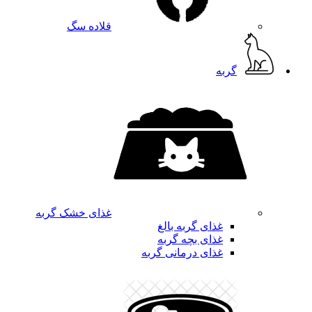
قلاده سگ
گربه
غذای خشک گربه
غذای گربه بالغ
غذای بچه گربه
غذای درمانی گربه