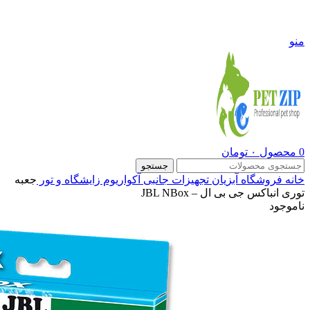
09108290600
منو
0
محصول
۰
تومان
جستجو
خانه
فروشگاه
آبزیان
تجهیزات جانبی آکواریوم
زایشگاه و تور
جعبه
توری انباکس جی بی ال – JBL NBox
ناموجود