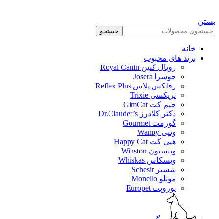
بستن
جستجو
خانه
برند های محبوب
رویال کنین Royal Canin
جوسرا Josera
رفلکس پلاس Reflex Plus
تریکسی Trixie
جیم کت GimCat
دکتر کلادرز Dr.Clauder’s
گورمت Gourmet
ونپی Wanpy
هپی کت Happy Cat
وینستون Winston
ویسکاس Whiskas
شسیر Schesir
مونلو Monello
یوروپت Europet