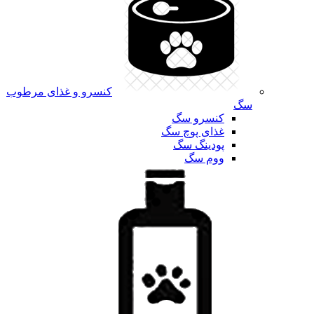
کنسرو و غذای مرطوب
سگ
کنسرو سگ
غذای پوچ سگ
پودینگ سگ
ووم سگ