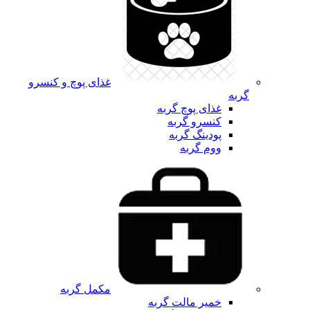
غذای پوچ و کنسرو
گربه
غذای پوچ گربه
کنسرو گربه
پودینگ گربه
ووم گربه
مکمل گربه
خمیر مالت گربه