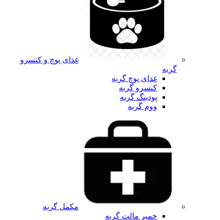
غذای پوچ و کنسرو
گربه
غذای پوچ گربه
کنسرو گربه
پودینگ گربه
ووم گربه
مکمل گربه
خمیر مالت گربه