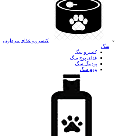
کنسرو و غذای مرطوب
سگ
کنسرو سگ
غذای پوچ سگ
پودینگ سگ
ووم سگ