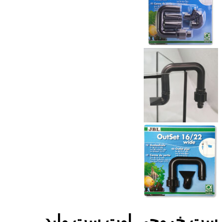
ست خروجی اوت ست واید