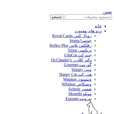
بستن
جستجو
خانه
برند های محبوب
رویال کنین Royal Canin
جوسرا Josera
رفلکس پلاس Reflex Plus
تریکسی Trixie
جیم کت GimCat
دکتر کلادرز Dr.Clauder’s
گورمت Gourmet
ونپی Wanpy
هپی کت Happy Cat
وینستون Winston
ویسکاس Whiskas
شسیر Schesir
مونلو Monello
یوروپت Europet