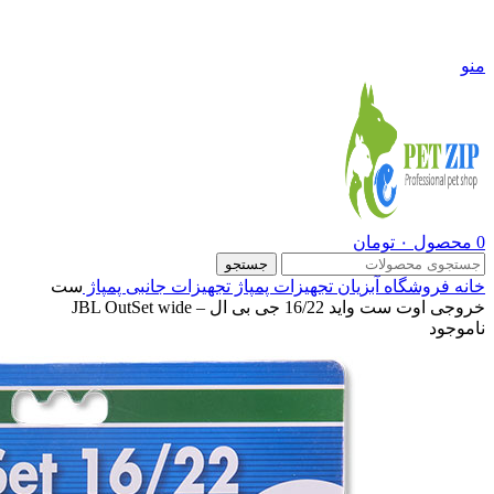
09108290600
منو
0
محصول
۰
تومان
جستجو
خانه
فروشگاه
آبزیان
تجهیزات پمپاژ
تجهیزات جانبی پمپاژ
ست
خروجی اوت ست واید 16/22 جی بی ال – JBL OutSet wide
ناموجود