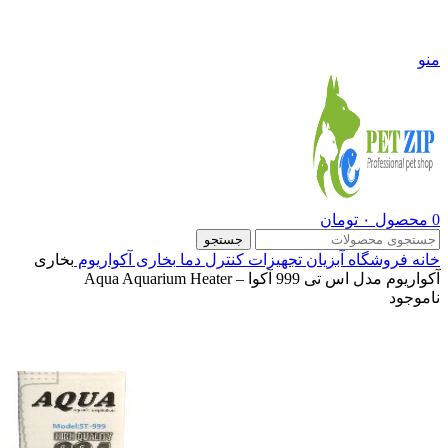
09108290600
منو
0
محصول
۰
تومان
جستجو
خانه
فروشگاه
آبزیان
تجهیزات کنترل دما
بخاری آکواریوم
بخاری
آکواریوم مدل اس تی 999 آکوا – Aqua Aquarium Heater
ناموجود