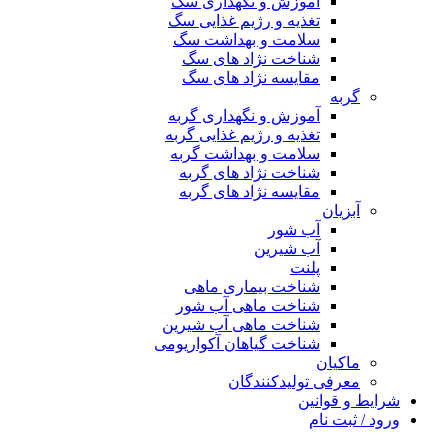
آموزش و نگهداری سگ
تغذیه و رژیم غذایی سگ
سلامت و بهداشت سگ
شناخت نژاد های سگ
مقایسه نژاد های سگ
گربه
آموزش و نگهداری گربه
تغذیه و رژیم غذایی گربه
سلامت و بهداشت گربه
شناخت نژاد های گربه
مقایسه نژاد های گربه
آبزیان
آب شور
آب شیرین
پلنت
شناخت بیماری ماهی
شناخت ماهی آب شور
شناخت ماهی آب شیرین
شناخت گیاهان آکواریومی
ماکیان
معرفی تولیدکنندگان
شرایط و قوانین
ورود / ثبت نام