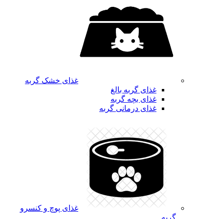
غذای خشک گربه
غذای گربه بالغ
غذای بچه گربه
غذای درمانی گربه
غذای پوچ و کنسرو
گربه