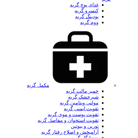
غذای پوچ گربه
کنسرو گربه
پودینگ گربه
ووم گربه
مکمل گربه
خمیر مالت گربه
شیرخشک گربه
مولتی ویتامین گربه
تقویت ایمنی گربه
تقویت پوست و موی گربه
تقویت استخوان و مفاصل گربه
تورین و بیوتین
آرامبخش و اصلاح رفتار گربه
ضد انگل گربه