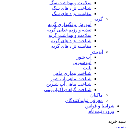
سلامت و بهداشت سگ
شناخت نژاد های سگ
مقایسه نژاد های سگ
گربه
آموزش و نگهداری گربه
تغذیه و رژیم غذایی گربه
سلامت و بهداشت گربه
شناخت نژاد های گربه
مقایسه نژاد های گربه
آبزیان
آب شور
آب شیرین
پلنت
شناخت بیماری ماهی
شناخت ماهی آب شور
شناخت ماهی آب شیرین
شناخت گیاهان آکواریومی
ماکیان
معرفی تولیدکنندگان
شرایط و قوانین
ورود / ثبت نام
سبد خرید
بستن