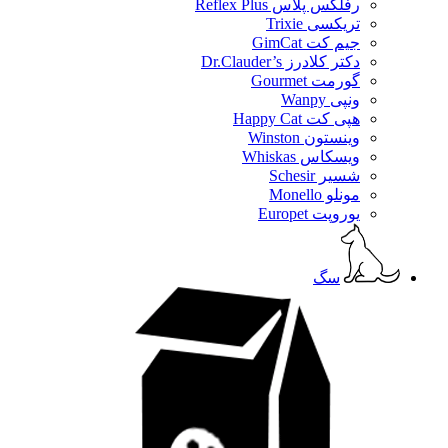
رفلکس پلاس Reflex Plus
تریکسی Trixie
جیم کت GimCat
دکتر کلادرز Dr.Clauder’s
گورمت Gourmet
ونپی Wanpy
هپی کت Happy Cat
وینستون Winston
ویسکاس Whiskas
شسیر Schesir
مونلو Monello
یوروپت Europet
سگ