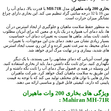
بخاری 200 وات ماهیران
مدل
MH-71R
با قدرت بالا، دمای آب را
بین 16 تا 32 درجه سانتی گراد تنظیم می کند. این بخاری دارای چراغ
نشانگر میزان حرارت است.
به منظور حفظ سلامت ماهیان و جلوگیری از ایجاد استرس در آن
ها، باید دمای آب همواره در یک بازه ی معین که برای آبزیان مطلوب
باشد، ثابت بماند. ماهی ها نسبت به تغییرات دمای آب حساسیت
بسیار زیادی نشان می دهند. دمای بدن این موجودات، با تغییرات
دمای محیط، به سرعت تغییر کرده و از این رو، سبب ایجاد استرس
های شدید، بیماری و در نهایت مرگ آبزی خواهد شد.
بهتر است آبزیانی که دمای مشابهی را می پسندند، با یک دیگر
نگهداری کنید. برای ثابت نگه داشتن دما، باید از بخاری استفاده کنید.
این وسیله در همه ی فصول سال دمای آب را ثابت نگه داشته و از
این طریق به سلامت ماهیان کمک خواهد کرد. شرکت ماهیران
بخاری هایی با توان های مختلف تولید می کند که با توجه به قیمت
پایینی که دارند، کیفیتی قابل قبول و مناسبی ارائه می دهند.
ویژگی های بخاری 200 وات ماهیران
Mahiran MH-71R :
این بخاری دمای 16 تا 32 درجه ی سانتی گراد را پوشش می دهد.