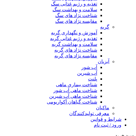
تغذیه و رژیم غذایی سگ
سلامت و بهداشت سگ
شناخت نژاد های سگ
مقایسه نژاد های سگ
گربه
آموزش و نگهداری گربه
تغذیه و رژیم غذایی گربه
سلامت و بهداشت گربه
شناخت نژاد های گربه
مقایسه نژاد های گربه
آبزیان
آب شور
آب شیرین
پلنت
شناخت بیماری ماهی
شناخت ماهی آب شور
شناخت ماهی آب شیرین
شناخت گیاهان آکواریومی
ماکیان
معرفی تولیدکنندگان
شرایط و قوانین
ورود / ثبت نام
سبد خرید