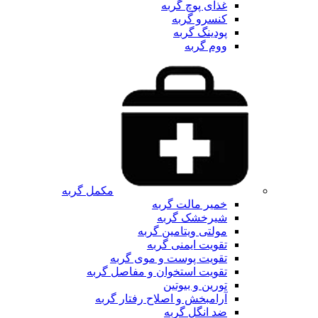
غذای پوچ گربه
کنسرو گربه
پودینگ گربه
ووم گربه
مکمل گربه
خمیر مالت گربه
شیرخشک گربه
مولتی ویتامین گربه
تقویت ایمنی گربه
تقویت پوست و موی گربه
تقویت استخوان و مفاصل گربه
تورین و بیوتین
آرامبخش و اصلاح رفتار گربه
ضد انگل گربه