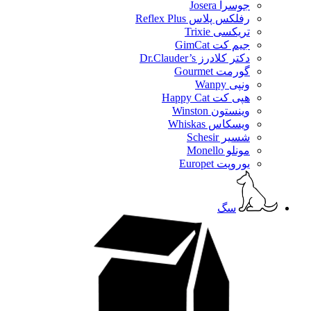
جوسرا Josera
رفلکس پلاس Reflex Plus
تریکسی Trixie
جیم کت GimCat
دکتر کلادرز Dr.Clauder’s
گورمت Gourmet
ونپی Wanpy
هپی کت Happy Cat
وینستون Winston
ویسکاس Whiskas
شسیر Schesir
مونلو Monello
یوروپت Europet
سگ