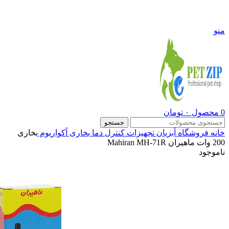
09108290600
منو
0
محصول
۰
تومان
جستجو
خانه
فروشگاه
آبزیان
تجهیزات کنترل دما
بخاری آکواریوم
بخاری
200 وات ماهیران Mahiran MH-71R
ناموجود