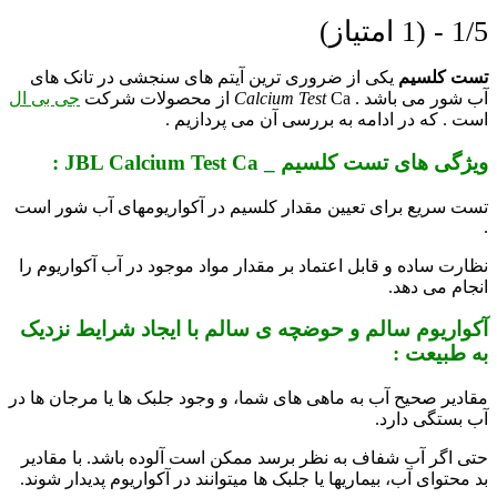
1/5 - (1 امتیاز)
تست کلسیم
یکی از ضروری ترین آیتم های سنجشی در تانک های
آب شور می باشد .
Ca از محصولات شرکت
Calcium Test
جی بی ال
است . که در ادامه به بررسی آن می پردازیم .
ویژگی های تست کلسیم _ JBL Calcium Test Ca :
تست سریع برای تعیین مقدار کلسیم در آکواریوم­های آب شور است
.
نظارت ساده و قابل اعتماد بر مقدار مواد موجود در آب آکواریوم را
انجام می دهد.
آکواریوم سالم و حوضچه ی سالم با ایجاد شرایط نزدیک
به طبیعت :
مقادیر صحیح آب به ماهی­ های شما، و وجود جلبک ­ها یا مرجان­ ها در
آب بستگی دارد.
حتی اگر آب شفاف به نظر برسد ممکن است آلوده باشد. با مقادیر
بد محتوای آب، بیماری­ها یا جلبک­ ها می­توانند در آکواریوم پدیدار شوند.