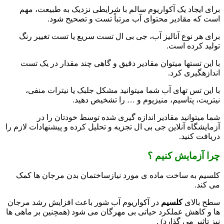
برای ایجاد یک آکواریوم سالم با شرایطی نزدیک به طبیعت، مهم
است که مقادیر محتوای آب مرتباً تست و تصحیح شود.
برای هر نوع آنالیز آب، جی بی ال تست سریع یا تست تغییر رنگ
تولید کرده است.
با این تست­ها می­توان مقادیر دقیق و گاهی چند مقدار در یک تست
اندازه­گیری کرد.
با این تس ت­های آب شما می­توانید مشکل جلبک یا نیترات منفی،
نیتریت، پتاسیم، منیزیوم و … را تشخیص دهید.
شما می­توانید مقادیر اندازه گیری شده توسط خودتان را در
آزمایشگاه آنلاین جی بی ال تجزیه و تحلیل کرده و پیشنهادات لازم را
دریافت کنید.
چرا آزمایش کنیم ؟
کلسیم به ساخت ماده ی مورد نیازساختمان بدن مرجان ها کمک
می کند.
سطح بالای
کلسیم
در آکواریوم آب شور باعث افزایش رشد مرجان
ها و کاهش عملکرد حیاتی بی مهرگان می شود (همچنین بر ماهی ها
نیز تاثیر می گذارد) .