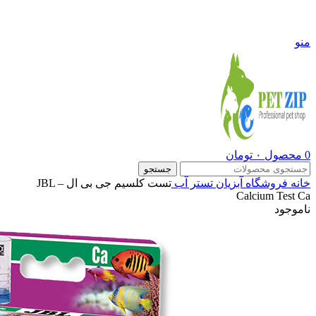
09108290600
منو
0
محصول
۰
تومان
جستجو
خانه
فروشگاه
آبزیان
تستر آب
تست کلسیم جی بی ال – JBL
Calcium Test Ca
ناموجود