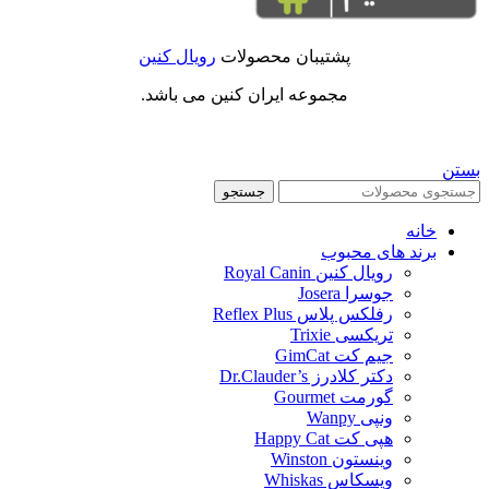
پشتیبان محصولات
رویال کنین
مجموعه ایران کنین می باشد.
بستن
جستجو
خانه
برند های محبوب
رویال کنین Royal Canin
جوسرا Josera
رفلکس پلاس Reflex Plus
تریکسی Trixie
جیم کت GimCat
دکتر کلادرز Dr.Clauder’s
گورمت Gourmet
ونپی Wanpy
هپی کت Happy Cat
وینستون Winston
ویسکاس Whiskas