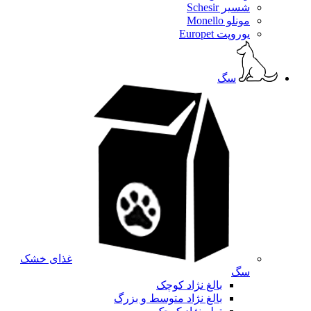
شسیر Schesir
مونلو Monello
یوروپت Europet
سگ
غذای خشک
سگ
بالغ نژاد کوچک
بالغ نژاد متوسط و بزرگ