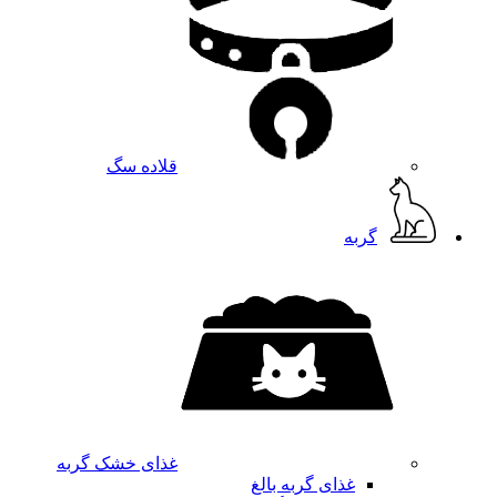
قلاده سگ
گربه
غذای خشک گربه
غذای گربه بالغ