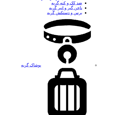
ضد کک و کنه گربه
ناخن گیر و انبر گربه
برس و دستکش گربه
پوشاک گربه