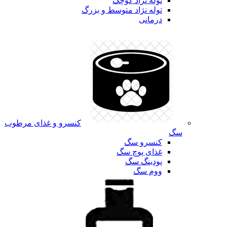
توله نژاد کوچک
توله نژاد متوسط و بزرگ
درمانی
کنسرو و غذای مرطوب
سگ
کنسرو سگ
غذای پوچ سگ
پودینگ سگ
ووم سگ