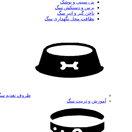
پد ، سینی و پوشک
برس و دستکش سگ
ناخن گیر و انبر سگ
نظافت محل نگهداری سگ
ظروف تغذیه س
آموزش و تربیت سگ