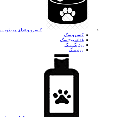
کنسرو و غذای مرطوب 
کنسرو سگ
غذای پوچ سگ
پودینگ سگ
ووم سگ