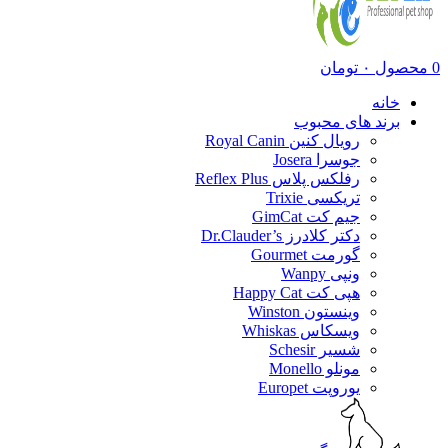
0
محصول
۰
تومان
خانه
برند های محبوب
رویال کنین Royal Canin
جوسرا Josera
رفلکس پلاس Reflex Plus
تریکسی Trixie
جیم کت GimCat
دکتر کلادرز Dr.Clauder’s
گورمت Gourmet
ونپی Wanpy
هپی کت Happy Cat
وینستون Winston
ویسکاس Whiskas
شسیر Schesir
مونلو Monello
یوروپت Europet