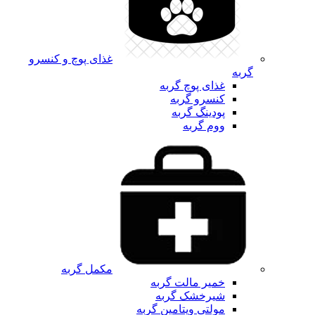
غذای پوچ و کنسرو
گربه
غذای پوچ گربه
کنسرو گربه
پودینگ گربه
ووم گربه
مکمل گربه
خمیر مالت گربه
شیرخشک گربه
مولتی ویتامین گربه