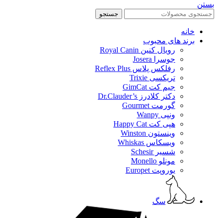
بستن
جستجو
خانه
برند های محبوب
رویال کنین Royal Canin
جوسرا Josera
رفلکس پلاس Reflex Plus
تریکسی Trixie
جیم کت GimCat
دکتر کلادرز Dr.Clauder’s
گورمت Gourmet
ونپی Wanpy
هپی کت Happy Cat
وینستون Winston
ویسکاس Whiskas
شسیر Schesir
مونلو Monello
یوروپت Europet
سگ