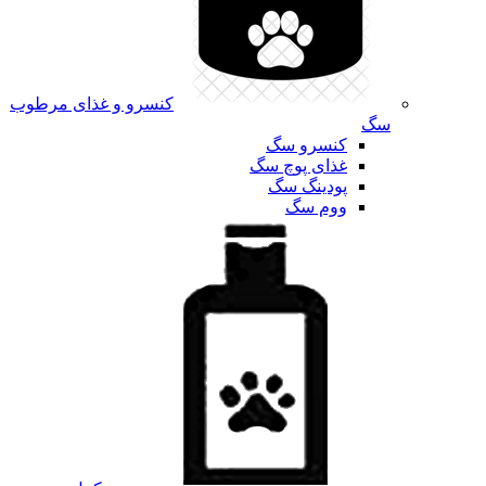
کنسرو و غذای مرطوب
سگ
کنسرو سگ
غذای پوچ سگ
پودینگ سگ
ووم سگ