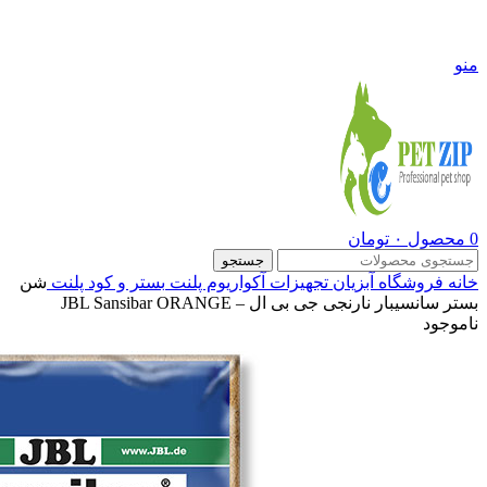
09108290600
منو
0
محصول
۰
تومان
جستجو
خانه
فروشگاه
آبزیان
تجهیزات آکواریوم پلنت
بستر و کود پلنت
شن
بستر سانسیبار نارنجی جی بی ال – JBL Sansibar ORANGE
ناموجود