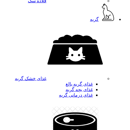
قلاده سگ
گربه
غذای خشک گربه
غذای گربه بالغ
غذای بچه گربه
غذای درمانی گربه