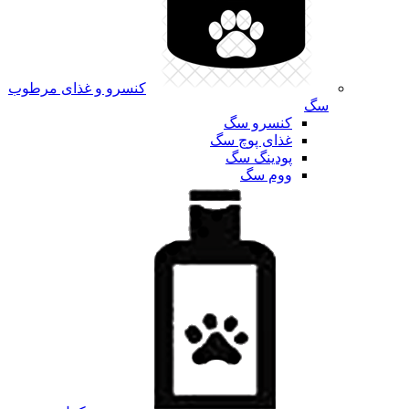
کنسرو و غذای مرطوب
سگ
کنسرو سگ
غذای پوچ سگ
پودینگ سگ
ووم سگ