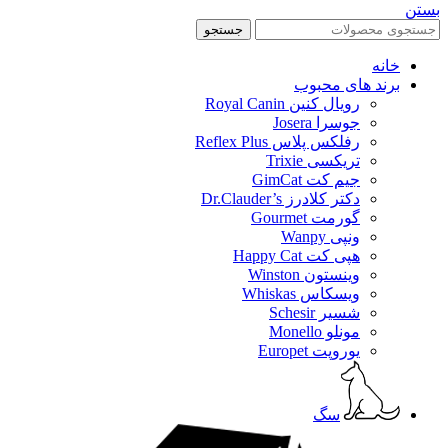
بستن
جستجو
خانه
برند های محبوب
رویال کنین Royal Canin
جوسرا Josera
رفلکس پلاس Reflex Plus
تریکسی Trixie
جیم کت GimCat
دکتر کلادرز Dr.Clauder’s
گورمت Gourmet
ونپی Wanpy
هپی کت Happy Cat
وینستون Winston
ویسکاس Whiskas
شسیر Schesir
مونلو Monello
یوروپت Europet
سگ