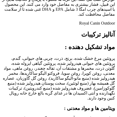
این قبیل، فشار بیشتری به مفاصل خود وارد می کنند. این محصول
با اسیدهای چرب امگا 3 شامل EPA و DHA غنی شده تا از سلامت
مفاصل محافظت کند.
Royal Canin Outdoor
آنالیز ترکیبات
مواد تشکیل دهنده
:
پروتئین مرغ خشک شده، برنج، ذرت، چربی های حیوانی، گندم،
پروتئین های حیوانی هیدرولیز شده، پروتئین گیاهی ایزوله شده،
گلوتن ذرت، مخمرها و مشتقات آن، تفاله چغندر، روغن ماهی، مواد
معدنی، روغن کوپرا، روغن سویا، فروکتو الیگو ساکاریدها، مخمر
هیدرولیز شده (منبع مانو-الیگو ساکارید)، روغن گل گاوزبان، عصاره
گل همیشه بهار (منبع لوتئین)، سخت پوستان هیدرولیز شده (منبع
گلوکوزامین)، غضروف هیدرولیز شده (منبع کندرویتین)، ترکیبات
نگهدارنده و آنتی اکسیدان ها در غذای گربه بالغ خارج خانه رویال
کنین وجود دارند.
ویتامین ها و مواد معدنی :