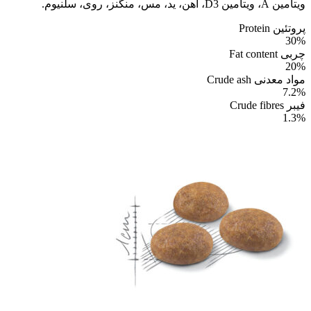
ویتامین A، ویتامین D3، آهن، ید، مس، منگنز، روی، سلنیوم.
پروتئین Protein
30%
چربی Fat content
20%
مواد معدنی Crude ash
7.2%
فیبر Crude fibres
1.3%