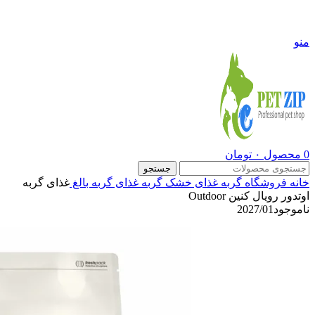
09108290600
منو
0
محصول
۰
تومان
جستجو
خانه
فروشگاه
گربه
غذای خشک گربه
غذای گربه بالغ
غذای گربه
اوتدور رویال کنین Outdoor
ناموجود
2027/01